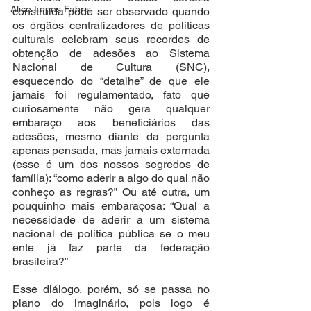
Alice Lopes Fabris
construída pode ser observado quando 
os órgãos centralizadores de políticas 
culturais celebram seus recordes de 
obtenção de adesões ao Sistema 
Nacional de Cultura (SNC), 
esquecendo do “detalhe” de que ele 
jamais foi regulamentado, fato que 
curiosamente não gera qualquer 
embaraço aos beneficiários das 
adesões, mesmo diante da pergunta 
apenas pensada, mas jamais externada 
(esse é um dos nossos segredos de 
família): “como aderir a algo do qual não 
conheço as regras?” Ou até outra, um 
pouquinho mais embaraçosa: “Qual a 
necessidade de aderir a um sistema 
nacional de política pública se o meu 
ente já faz parte da federação 
brasileira?”
Esse diálogo, porém, só se passa no 
plano do imaginário, pois logo é 