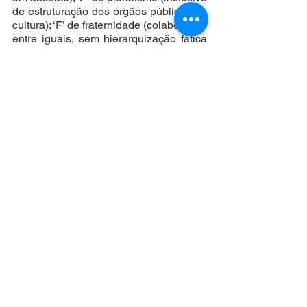
de estruturação dos órgãos públicos de 
cultura); ‘F’ de fraternidade (colaboração 
entre iguais, sem hierarquização fática 
ou jurídica).
E aí, para você, que pode deixar de ser 
um simples “cultural maker” (fazedor(a) 
de cultura) para ser também um(a) 
“cultural thinker” (pensador(a) da 
cultura), como poderia ser seu CPF, 
neste uni/multi/verso?
*Humberto Cunha Filho, Professor de 
Direitos Culturais nos programas de 
graduação, mestrado e doutorado da 
Universidade de Fortaleza (UNIFOR), 
Presidente de Honra do IBDCult – 
Instituto Brasileiro de Direitos Culturais 
Autor, dentre outros, dos livros “Teoria 
dos Direitos Culturais” (Edições SESC-
SP) e “(F)atos, Política(s) e Direitos 
Culturais” (Dialética – SP)