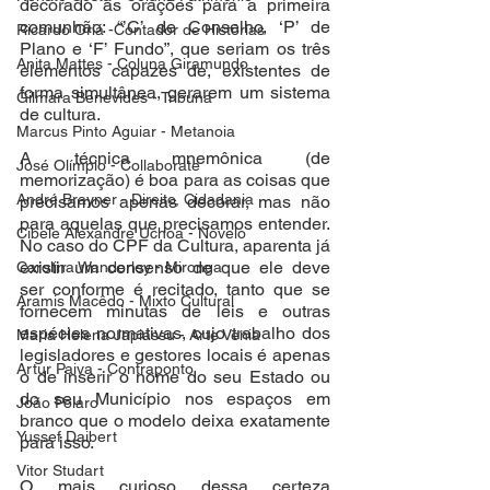
decorado as orações para a primeira 
comunhão: “’C’ de Conselho, ‘P’ de 
Ricardo Oriá -Contador de Histórias
Plano e ‘F’ Fundo”, que seriam os três 
Anita Mattes - Coluna Giramundo
elementos capazes de, existentes de 
forma simultânea, gerarem um sistema 
Gilmara Benevides - Tribuna
de cultura.
Marcus Pinto Aguiar - Metanoia
A técnica mnemônica (de 
José Olímpio - Collaborate
memorização) é boa para as coisas que 
André Brayner - Direito, Cidadania
precisamos apenas decorar, mas não 
para aquelas que precisamos entender. 
Cibele Alexandre Uchoa - Novelo
No caso do CPF da Cultura, aparenta já 
existir um consenso de que ele deve 
Carolina Wanderley - Mironga
ser conforme é recitado, tanto que se 
Aramis Macêdo - Mixto Cultural
fornecem minutas de leis e outras 
espécies normativas, cujo trabalho dos 
Maria Helena Japiassu - Arte Venia
legisladores e gestores locais é apenas 
Artur Paiva - Contraponto
o de inserir o nome do seu Estado ou 
do seu Município nos espaços em 
João Polaro
branco que o modelo deixa exatamente 
Yussef Daibert
para isso.
Vitor Studart
O mais curioso dessa certeza 