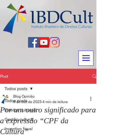
Post
Todos posts
Blog Opinião
Todos posts
6 de out. de 2023
4 min de leitura
Por um outro significado para
Direitos culturais
a expressão “CPF da
Gestão cultural
Incentivo fiscal
Cultura”