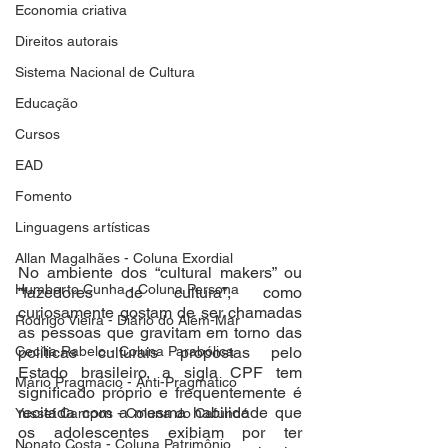
Economia criativa
Direitos autorais
Sistema Nacional de Cultura
Educação
Cursos
EAD
Fomento
Linguagens artísticas
Allan Magalhães - Coluna Exordial
No ambiente dos “cultural makers” ou 
Humberto Cunha - Coluna Persona
“fazedores de cultura”, como 
curiosamente gostam de ser chamadas 
Rodrigo Vieira - Diário do Além-Mar
as pessoas que gravitam em torno das 
Cecilia Rabelo - Coluna Parabólica
políticas culturais propostas pelo 
Estado brasileiro, a sigla CPF tem 
Mário Pragmácio - Anti-Pragmático
significado próprio e frequentemente é 
recitada com a mesma habilidade que 
Yussef Campos - Coluna do Cafundó
os adolescentes exibiam por ter 
Nonato Costa - Coluna Patrimônio