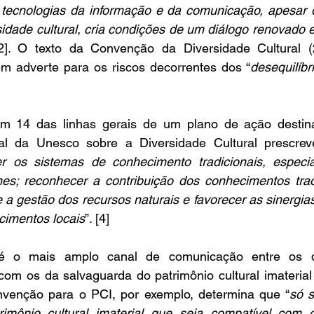
tecnologias da informação e da comunicação, apesar de
sidade cultural, cria condições de um diálogo renovado en
[2]. O texto da Convenção da Diversidade Cultural (2
rém adverte para os riscos decorrentes dos “
desequilíbr
em 14 das linhas gerais de um plano de ação destina
al da Unesco sobre a Diversidade Cultural prescrev
er os sistemas de conhecimento tradicionais, especi
es; reconhecer a contribuição dos conhecimentos tradi
 a gestão dos recursos naturais e favorecer as sinergias 
imentos locais
”. [4]
é o mais amplo canal de comunicação entre os d
 com os da salvaguarda do patrimônio cultural imaterial
venção para o PCI, por exemplo, determina que “
só 
imônio cultural imaterial que seja compatível com o