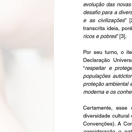
evolução das novas 
desafio para a diver
e as civilizações
” 
transcrita ideia, po
ricos e pobres
” [3].
Por seu turno, o it
Declaração Univers
“
respeitar e proteg
populações autócton
proteção ambiental e
moderna e os conhec
Certamente, esse 
diversidade cultural
Convenções). A Con
consideração o patr