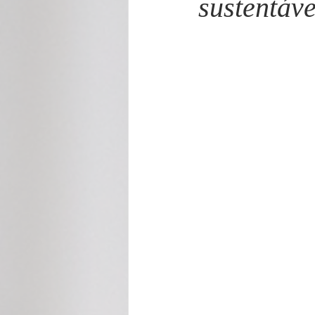
sustentáv
Cecilia Rabelo - Coluna Parabólica
Nonato Costa - Coluna Patrimônio
Gilmara Benevides - Tribuna
M
André Brayner - Direito, Cidadania
Aramis Macêdo - Mixto Cultural