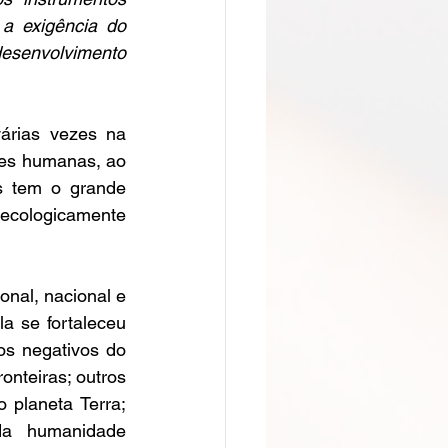
a exigência do 
senvolvimento 
rias vezes na 
es humanas, ao 
s tem o grande 
cologicamente 
nal, nacional e 
 se fortaleceu 
os negativos do 
nteiras; outros 
planeta Terra; 
da humanidade 