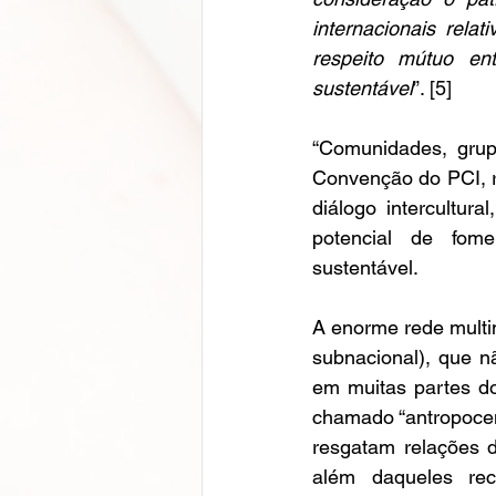
internacionais rela
respeito mútuo en
sustentável
”. [5]
“Comunidades, grup
Convenção do PCI, r
diálogo intercultur
potencial de fome
sustentável.
A enorme rede multin
subnacional), que 
em muitas partes do 
chamado “antropoceno
resgatam relações 
além daqueles rec