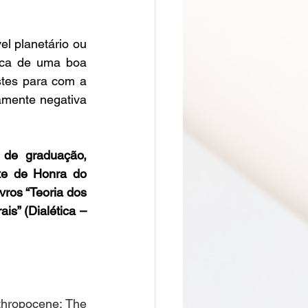
l planetário ou 
sca de uma boa 
tes para com a 
amente negativa 
de graduação, 
te de Honra do 
vros “Teoria dos 
is” (Dialética – 
hropocene: The 