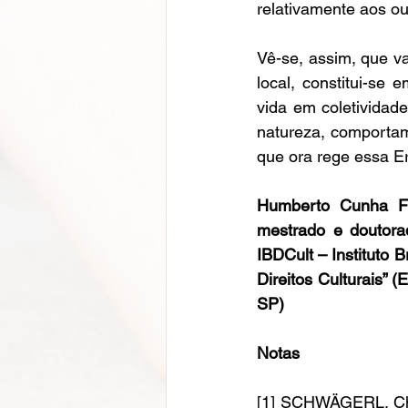
relativamente aos ou
Vê-se, assim, que va
local, constitui-se
vida em coletividad
natureza, comportame
que ora rege essa E
Humberto Cunha Fil
mestrado e doutora
IBDCult – Instituto Br
Direitos Culturais” (
SP)
Notas
[1] SCHWÄGERL, Chr