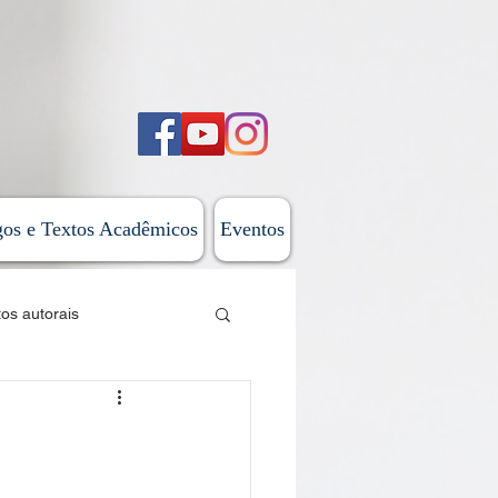
gos e Textos Acadêmicos
Eventos
tos autorais
sticas
 do Além-Mar