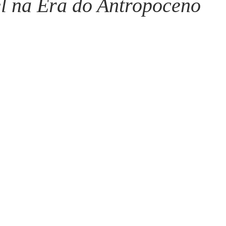
el na Era do Antropoceno
Mário Pragmácio - Anti-Pragmático
Yussef Campos - Colun
Ricardo Oriá -Contador de Histórias
Anita Mattes - Coluna 
arcus Pinto Aguiar - Metanoia
José Olímpio - Collaborate
Cibele Alexandre Uchoa - Novelo
Carolina Wanderley - Mir
Maria Helena Japiassu - Arte Venia
Artur Paiva - Contraponto