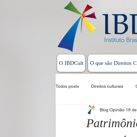
O IBDCult
O que são Direitos C
Todos posts
Direitos culturais
Blog Opinião
19 de
Sistema Nacional de Cultura
Patrimôni
Allan Magalhães - Coluna Exordial