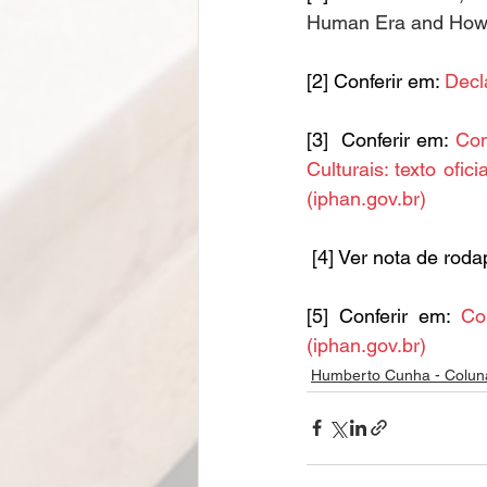
Human Era and How I
[2] Conferir em: 
Decl
[3]  Conferir em: 
Con
Culturais: texto ofic
(
iphan.gov.br
)
[4] Ver nota de roda
[5] Conferir em: 
Co
(
iphan.gov.br
)
Humberto Cunha - Colun