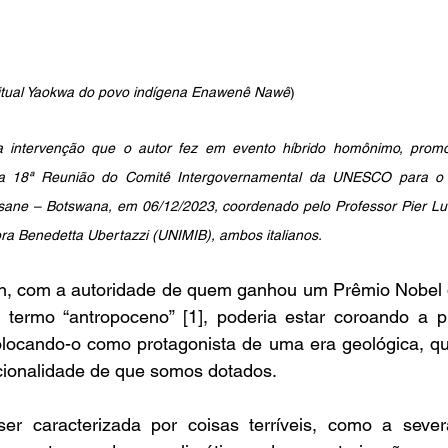
Ritual Yaokwa do povo indígena Enawenê Nawê
)
a intervenção que o autor fez em evento híbrido homônimo, promo
da 18ª Reunião do Comitê Intergovernamental da UNESCO para o Pa
sane – Botswana, em 06/12/2023, coordenado pelo Professor Pier Luigi
ra Benedetta Ubertazzi (UNIMIB), ambos italianos.
n, com a autoridade de quem ganhou um Prêmio Nobel 
 termo “antropoceno” [1], poderia estar coroando a p
locando-o como protagonista de uma era geológica, que
acionalidade de que somos dotados.
er caracterizada por coisas terríveis, como a sever