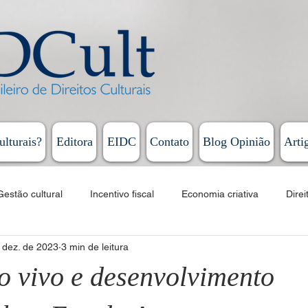
ulturais?
Editora
EIDC
Contato
Blog Opinião
Arti
Gestão cultural
Incentivo fiscal
Economia criativa
Direi
 dez. de 2023
3 min de leitura
Educação
Cursos
EAD
Fomento
Linguagens artí
o vivo e desenvolvimento
Humberto Cunha - Coluna Persona
Rodrigo Vieira - Diário