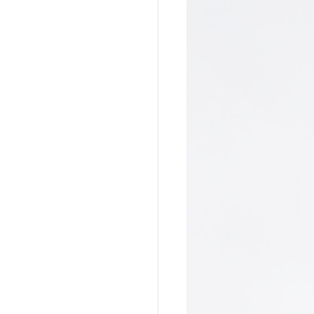
a do Cafundó
Giramundo
onga
João Polaro