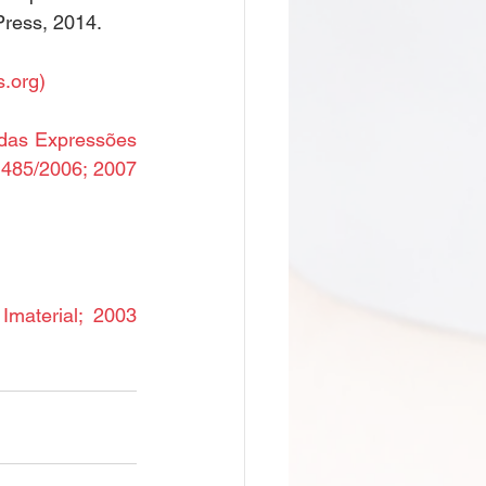
ress, 2014.
s.org
)
das Expressões 
o 485/2006; 2007 
material; 2003 