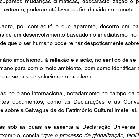
ocupantes mudanças climáticas, descaracterização e p
 extremo, poderão até levar ao fim da vida no planeta.
dro, por contraditório que aparente, decorre em par
s de um desenvolvimento baseado no imediatismo, no in
a de que o ser humano pode reinar despoticamente sobre
ário impulsionou à reflexão e à ação, no sentido de se lo
umano para com o meio ambiente, bem como identificar a
 para se buscar solucionar o problema.
ias no plano internacional, notadamente no campo da cu
ntes documentos, como as Declarações e as Conve
 e sobre a Salvaguarda do Patrimônio Cultural Imaterial.
as sob as quais se assenta a Declaração Universal 
 exemplo, consta “
que o processo de globalização, facilit