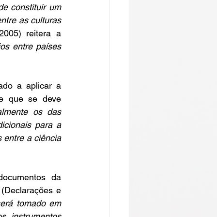
 constituir um 
tre as culturas 
005) reitera a 
ios entre países 
do a aplicar a 
e que se deve 
almente os das 
cionais para a 
entre a ciência 
ocumentos da 
 (Declarações e 
será tomado em 
s instrumentos 