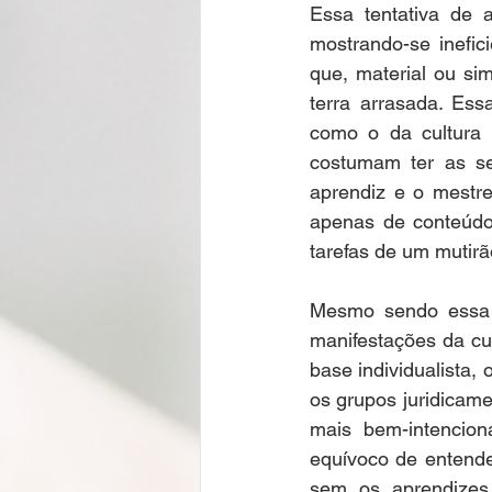
Essa tentativa de a
mostrando-se inefic
que, material ou si
terra arrasada. Ess
como o da cultura p
costumam ter as se
aprendiz e o mestre
apenas de conteúdo
tarefas de um mutirã
Mesmo sendo essa 
manifestações da cult
base individualista,
os grupos juridicam
mais bem-intencion
equívoco de entende
sem os aprendizes