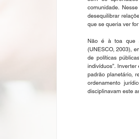
comunidade. Nesse t
desequilibrar relaçõ
que se queria ver for
Não é à toa que a
(UNESCO, 2003), em 
de políticas públic
indivíduos”. Invert
padrão planetário, r
ordenamento jurídic
disciplinavam este a