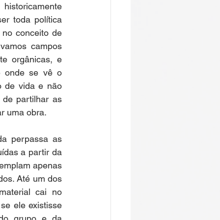
historicamente 
 toda política 
no conceito de 
ervamos campos 
e orgânicas, e 
e onde se vê o 
 de vida e não 
e partilhar as 
ar uma obra.
a perpassa as 
ídas a partir da 
ntemplam apenas 
os. Até um dos 
aterial cai no 
e ele existisse 
do grupo e da 