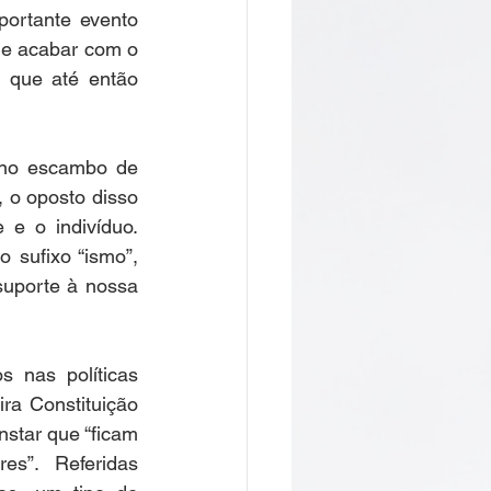
ortante evento 
de acabar com o 
 que até então 
a do Cafundó
 no escambo de 
Giramundo
 o oposto disso 
e o indivíduo. 
sufixo “ismo”, 
uporte à nossa 
onga
 nas políticas 
ra Constituição 
star que “ficam 
João Polaro
s”. Referidas 