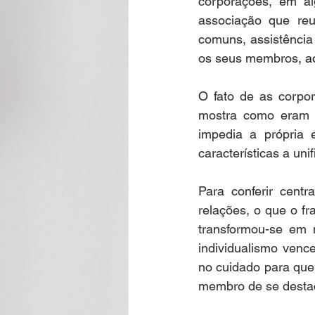
corporações, em a
associação que reun
comuns, assistência 
os seus membros
, a
O fato de as corpor
mostra como eram p
impedia a própria 
características a unif
Para conferir centr
relações, o que o fr
transformou-se em 
individualismo venc
no cuidado para que
membro de se destac