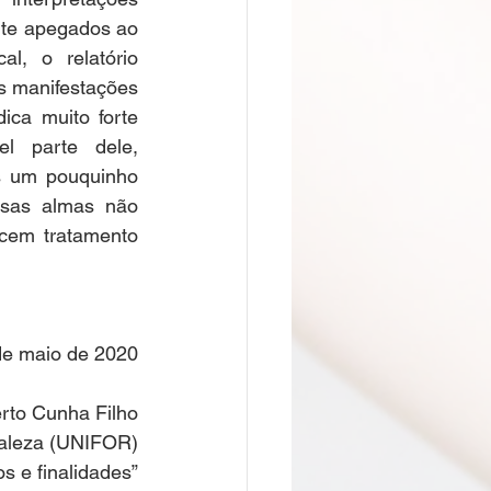
nte apegados ao 
, o relatório 
s manifestações 
ca muito forte 
 parte dele, 
 um pouquinho 
sas almas não 
cem tratamento 
de maio de 2020
to Cunha Filho
rtaleza (UNIFOR)
os e finalidades”