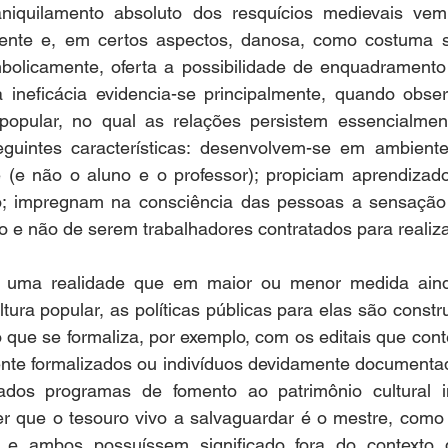
niquilamento absoluto dos resquícios medievais vem 
iente e, em certos aspectos, danosa, como costuma ser
mbolicamente, oferta a possibilidade de enquadramento 
a ineficácia evidencia-se principalmente, quando obs
opular, no qual as relações persistem essencialment
guintes características: desenvolvem-se em ambient
 (e não o aluno e o professor); propiciam aprendizado
; impregnam na consciência das pessoas a sensação d
o e não de serem trabalhadores contratados para realiz
uma realidade que em maior ou menor medida aind
ura popular, as políticas públicas para elas são constru
 o que se formaliza, por exemplo, com os editais que co
ente formalizados ou indivíduos devidamente documentad
ados programas de fomento ao patrimônio cultural im
r que o tesouro vivo a salvaguardar é o mestre, como s
 e ambos possuíssem significado fora do contexto 