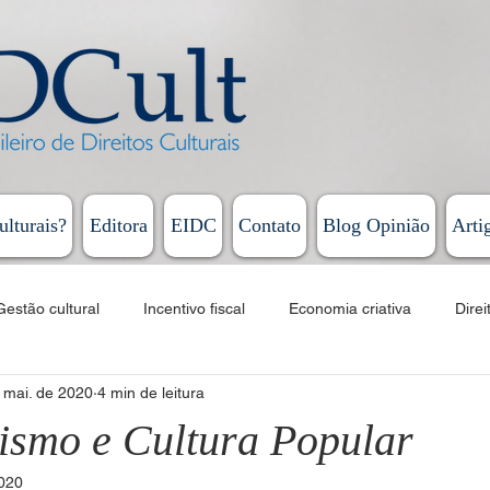
ulturais?
Editora
EIDC
Contato
Blog Opinião
Arti
Gestão cultural
Incentivo fiscal
Economia criativa
Direi
 mai. de 2020
4 min de leitura
Educação
Cursos
EAD
Fomento
Linguagens artí
lismo e Cultura Popular
2020
Humberto Cunha - Coluna Persona
Rodrigo Vieira - Diário