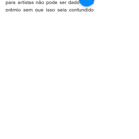
para artistas não pode ser dado como 
prêmio sem que isso seja confundido 
com o prêmio previsto na lei 8.666/93 
(lei de licitações e contratos)? Por que 
não se dá a autonomia necessária aos 
instrumentos jurídicos de fomento à 
cultura? 
As (tentativas) de respostas ficam para 
uma outra oportunidade.
Cecilia Rabêlo
Advogada, sócia do Saraiva & Rabêlo 
Advocacia, especializado em 
Economia Criativa,
Mestra em Direito Constitucional pela 
UNIFOR e Especialista em Gestão e 
Políticas
Culturais pela Universidade de 