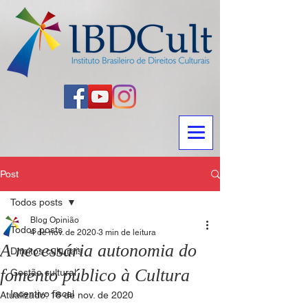
Post
Todos posts
Blog Opinião
Todos posts
4 de nov. de 2020
3 min de leitura
A necessária autonomia do
Direitos culturais
fomento público à Cultura
Gestão cultural
Incentivo fiscal
Atualizado:
18 de nov. de 2020