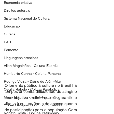
Economia criativa
Direitos autorais
Sistema Nacional de Cultura
Educação
Cursos
EAD
Fomento
Linguagens artísticas
Allan Magalhães - Coluna Exordial
Humberto Cunha - Coluna Persona
Rodrigo Vieira - Diário do Além-Mar
O fomento público à cultura no Brasil há 
Cecilia Rabelo - Coluna Parabólica
tempos encontra dificuldade de atingir o 
Mário Pragmácio - Anti-Pragmático
seu objetivo maior, que é garantir o 
direito à cultura (tanto de acesso quanto 
Yussef Campos - Coluna do Cafundó
de participação) para a população. Com 
Nonato Costa - Coluna Patrimônio