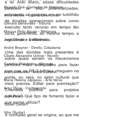
a lei Aldir Blanc, essas dificuldades 
Ricardo Oriá -Contador de Histórias
parecem ter sido potencializadas, 
colocando os gestores em um turbilhão 
Anita Mattes - Coluna Giramundo
de dúvidas operacionais sobre como 
Gilmara Benevides - Tribuna
executar tanto recurso em tempo tão 
Marcus Pinto Aguiar - Metanoia
curto, garantindo, ao mesmo tempo, a 
legalidade e a eficiência.
José Olímpio - Collaborate
André Brayner - Direito, Cidadania
Uma das dúvidas mais presentes é 
Cibele Alexandre Uchoa - Novelo
sobre quais seriam os mecanismos 
Carolina Wanderley - Mironga
jurídicos mais adequados para fazer 
com que os R$ 3 bilhões cheguem na 
Aramis Macêdo - Mixto Cultural
ponta, ou seja, no setor cultural que 
Maria Helena Japiassu - Arte Venia
mais precisa. Edital para premiação? 
Artur Paiva - Contraponto
Chamada pública para projetos 
culturais? Que tipo de fomento fazer e 
João Polaro
que norma utilizar?
Yussef Daibert
Vitor Studart
A confusão geral se origina, ao que me 