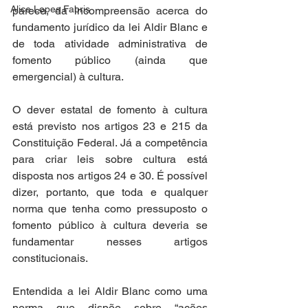
Alice Lopes Fabris
parece, da incompreensão acerca do 
fundamento jurídico da lei Aldir Blanc e 
de toda atividade administrativa de 
fomento público (ainda que 
emergencial) à cultura. 
O dever estatal de fomento à cultura 
está previsto nos artigos 23 e 215 da 
Constituição Federal. Já a competência 
para criar leis sobre cultura está 
disposta nos artigos 24 e 30. É possível 
dizer, portanto, que toda e qualquer 
norma que tenha como pressuposto o 
fomento público à cultura deveria se 
fundamentar nesses artigos 
constitucionais.
Entendida a lei Aldir Blanc como uma 
norma que dispõe sobre “ações 