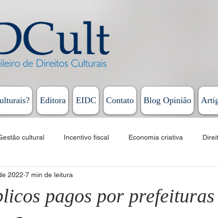
ulturais?
Editora
EIDC
Contato
Blog Opinião
Arti
Gestão cultural
Incentivo fiscal
Economia criativa
Direi
 de 2022
7 min de leitura
Educação
Cursos
EAD
Fomento
Linguagens artí
licos pagos por prefeituras
Humberto Cunha - Coluna Persona
Rodrigo Vieira - Diário