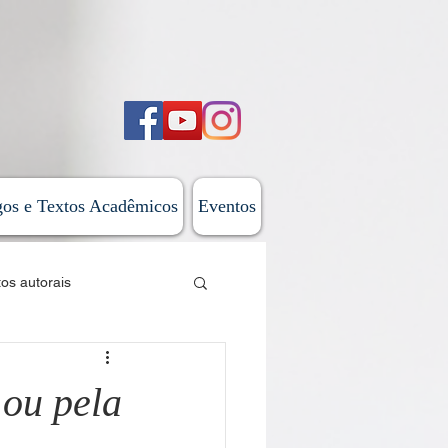
gos e Textos Acadêmicos
Eventos
tos autorais
sticas
 ou pela
 do Além-Mar