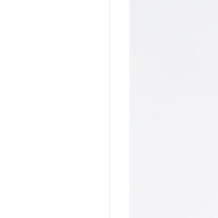
a do Cafundó
Giramundo
onga
João Polaro