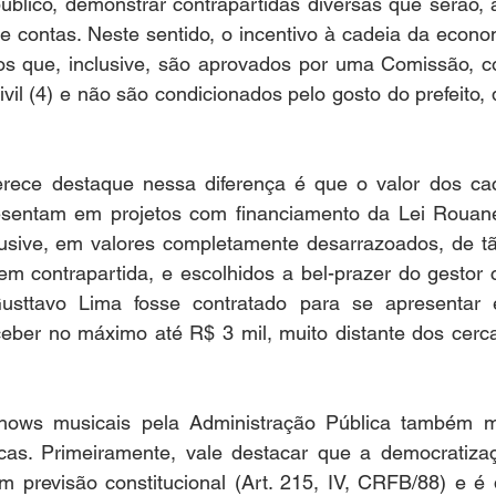
úblico, demonstrar contrapartidas diversas que serão, a
e contas. Neste sentido, o incentivo à cadeia da econom
os que, inclusive, são aprovados por uma Comissão, co
vil (4) e não são condicionados pelo gosto do prefeito, 
rece destaque nessa diferença é que o valor dos ca
esentam em projetos com financiamento da Lei Rouanet
clusive, em valores completamente desarrazoados, de tã
em contrapartida, e escolhidos a bel-prazer do gestor 
Gusttavo Lima fosse contratado para se apresentar
eceber no máximo até R$ 3 mil, muito distante dos cerc
 
hows musicais pela Administração Pública também m
cas. Primeiramente, vale destacar que a democratiza
em previsão constitucional (Art. 215, IV, CRFB/88) e é d