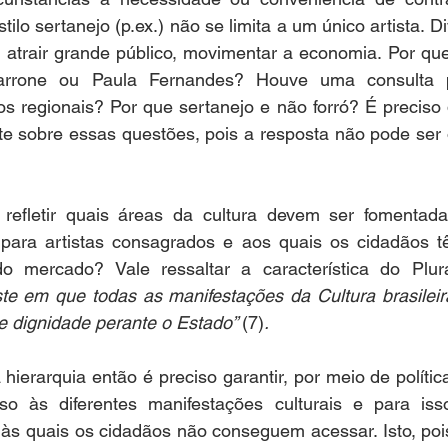
ilo sertanejo (p.ex.) não se limita a um único artista. D
 atrair grande público, movimentar a economia. Por que
rone ou Paula Fernandes? Houve uma consulta pú
s regionais? Por que sertanejo e não forró? É preciso 
 sobre essas questões, pois a resposta não pode ser o
 refletir quais áreas da cultura devem ser fomentad
 para artistas consagrados e aos quais os cidadãos t
o mercado? Vale ressaltar a característica do Plural
ste em que todas as manifestações da Cultura brasilei
de dignidade perante o Estado” 
(7)
.
ierarquia então é preciso garantir, por meio de política
o às diferentes manifestações culturais e para iss
às quais os cidadãos não conseguem acessar. Isto, pois