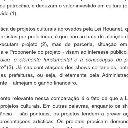
u patrocínio, e deduzam o valor investido em cultura (ou
do (1).  
stica de projetos culturais aprovados pela Lei Rouanet, q
rtistas por prefeituras, é que não se trata de aferição 
xecutam projeto (2), mas de parceria, situação e
a e Proponente do projeto - visam ao interesse público.
ídico, o elemento fundamental é a consecução do pró
o” 
(3). Já nas contratações dos shows sertanejos, entre
as prefeituras, ou seja, diretamente pela Administraç
ente – almejam o ganho financeiro.  
nte relevante nessa comparação é o fato de que a L
rojetos culturais. Em outras palavras, enquanto os sho
ncia – são pontuais, os projetos tendem a prever açõ
apresentações artísticas. Os projetos precisam demonst