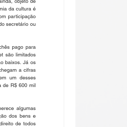
inda, objeto de 
ia da cultura é 
m participação 
do secretário ou 
chês pago para 
 são limitados 
o baixos. Já os 
chegam a cifras 
 em um desses 
a de R$ 600 mil 
erece algumas 
ção dos bens e 
ireito de todos 