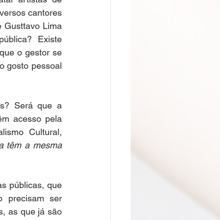
iversos cantores 
 Gusttavo Lima 
blica? Existe 
que o gestor se 
 gosto pessoal 
as? Será que a 
êm acesso pela 
ismo Cultural, 
ra têm a mesma 
s públicas, que 
o precisam ser 
, as que já são 