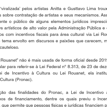
‘viralizada’ pelos artistas Anitta e Gusttavo Lima tro
s sobre contratação de artistas e seus mecanismos. Ass
te o público de alguns elementos jurídicos imprescin
 artísticos de alto valor pela Administração Pública e 
os com incentivos fiscais para área cultural via Lei R
o tema envolto em discursos e paixões que carecem, mu
cauteloso.  
 Rouanet” não é mais usada de forma oficial desde 2019
ar para referir-se à Lei Federal nº 8.313, de 23 de de
 de Incentivo à Cultura ou Lei Rouanet, ela instit
Cultura (Pronac).  
ão das finalidades do Pronac, a Lei de Incentivo à
os de financiamento, dentre os quais previu o Incent
 que permite que pessoas físicas e jurídicas financiem pr