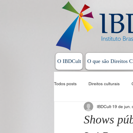
O IBDCult
O que são Direitos C
Todos posts
Direitos culturais
IBDCult
19 de jun.
Sistema Nacional de Cultura
Shows púb
Allan Magalhães - Coluna Exordial