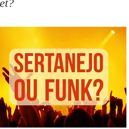
et?
Mário Pragmácio - Anti-Pragmático
Yussef Campos - Colun
Ricardo Oriá -Contador de Histórias
Anita Mattes - Coluna 
arcus Pinto Aguiar - Metanoia
José Olímpio - Collaborate
Cibele Alexandre Uchoa - Novelo
Carolina Wanderley - Mir
Maria Helena Japiassu - Arte Venia
Artur Paiva - Contraponto