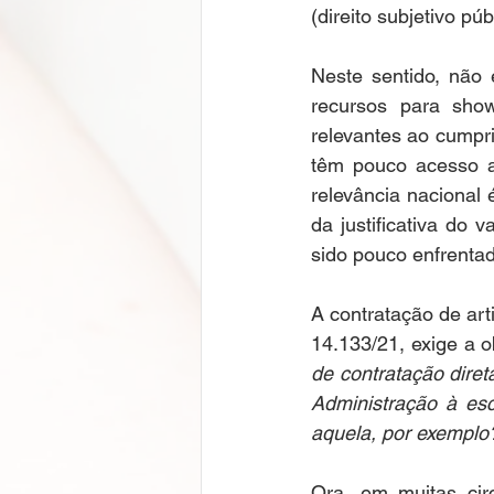
(direito subjetivo públ
Neste sentido, não 
recursos para show
relevantes ao cumpri
têm pouco acesso ao
relevância nacional 
da justificativa do 
sido pouco enfrenta
A contratação de arti
14.133/21, exige a o
de contratação diret
Administração à esc
aquela, por exemplo?
Ora, em muitas circ