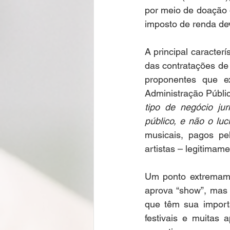
por meio de doação o
imposto de renda devi
A principal caracterí
das contratações de a
proponentes que e
Administração Públic
tipo de negócio jur
público, e não o lucr
musicais, pagos pel
artistas – legitimam
Um ponto extremame
aprova “show”, mas p
que têm sua importâ
festivais e muitas 