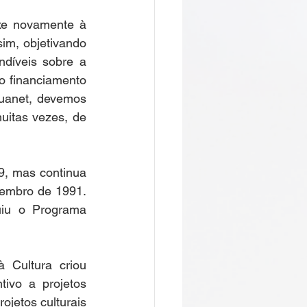
uxe novamente à 
im, objetivando 
díveis sobre a 
o financiamento 
ouanet, devemos 
itas vezes, de 
, mas continua 
zembro de 1991. 
uiu o Programa 
 Cultura criou 
ivo a projetos 
ojetos culturais 