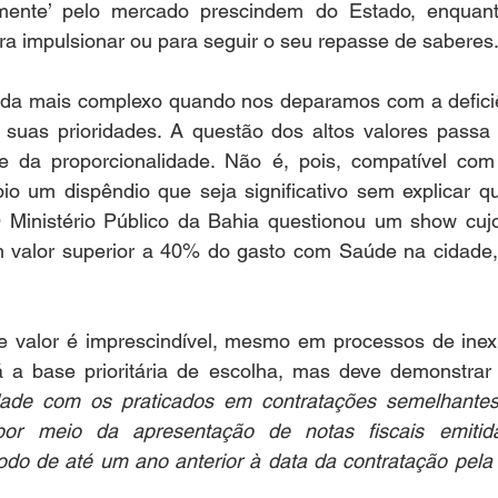
lmente’ pelo mercado prescindem do Estado, enquant
a impulsionar ou para seguir o seu repasse de saberes.
inda mais complexo quando nos deparamos com a deficiê
ar suas prioridades. A questão dos altos valores passa
e da proporcionalidade. Não é, pois, compatível com 
io um dispêndio que seja significativo sem explicar qu
 O Ministério Público da Bahia questionou um show cujo
 valor superior a 40% do gasto com Saúde na cidade, 
 de valor é imprescindível, mesmo em processos de inexig
rá a base prioritária de escolha, mas deve demonstrar 
ade com os praticados em contratações semelhantes 
or meio da apresentação de notas fiscais emitida
odo de até um ano anterior à data da contratação pela 