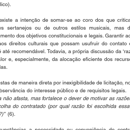
ico). 
existe a intenção de somar-se ao coro dos que critic
s sertanejos ou de outros estilos musicais, mas de
mento dos objetivos constitucionais e legais. Garantir a
s direitos culturais que possam usufruir do contato c
é até recomendável. Todavia, a própria discussão da ‘raz
valor e, especialmente, da alocação eficiente dos recurs
das.
stas de maneira direta por inexigibilidade de licitação, n
bservância do interesse público e de requisitos legais.  
a não afasta, mas fortalece o dever de motivar as razõe
olha do contratado (por qual razão foi escolhida essa 
)”  
(6). 
unstâncias a necessidade ou conveniência de contrat