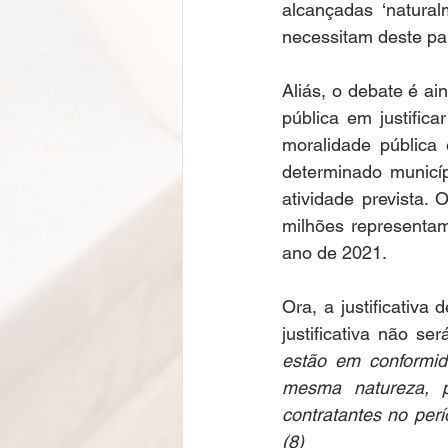
alcançadas ‘natura
necessitam deste par
Aliás, o debate é a
pública em justific
moralidade pública 
determinado municíp
atividade prevista.
milhões representam
ano de 2021.  
Ora, a justificativa
justificativa não se
estão em conformid
mesma natureza, p
contratantes no perí
(8)