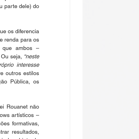
 parte dele) do 
ue os diferencia 
de renda para os 
m que ambos – 
 Ou seja, 
“neste 
prio interesse 
 outros estilos 
ão Pública, os 
ei Rouanet não 
ws artísticos – 
es formativas, 
rar resultados, 