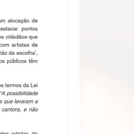
am alocação de 
stacar pontos 
os cidadãos que 
om artistas de 
ão da escolha’, 
os públicos têm 
os termos da Lei 
“A possibilidade 
s que levaram a 
cantora, e não 
ar artistas de 