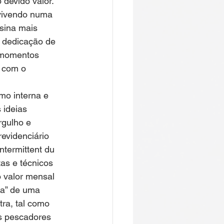
devido valor. 
vivendo numa 
 sina mais 
dedicação de 
 momentos 
 com o 
o interna e 
 ideias
evidenciário 
ntermittent du 
tas e técnicos 
 valor mensal 
ra” de uma 
tra, tal como 
s pescadores 