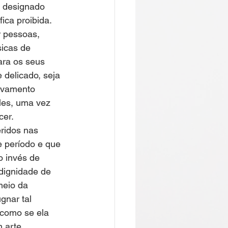
m designado 
ica proibida.
r pessoas, 
icas de 
ara os seus 
delicado, seja 
avamento 
les, uma vez 
cer.
eridos nas 
e período e que 
o invés de 
 dignidade de 
meio da 
gnar tal 
 como se ela 
 arte.