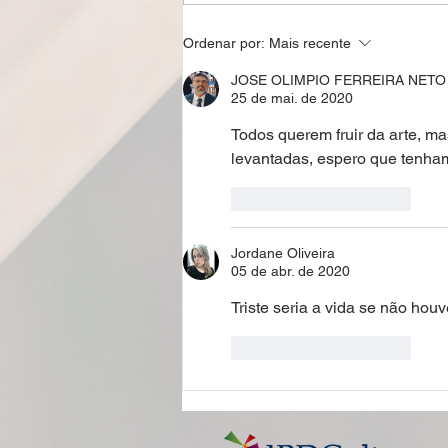
Direitos culturais e
Ordenar por:
Mais recente
protagonismo individual na
Carta Cultural Ibero-americana
JOSE OLIMPIO FERREIRA NETO
25 de mai. de 2020
Todos querem fruir da arte, m
levantadas, espero que tenha
Curtir
Responder
Jordane Oliveira
05 de abr. de 2020
Triste seria a vida se não houv
Curtir
Responder