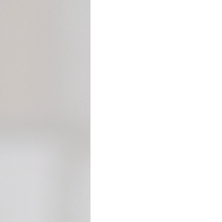
Cecilia Rabelo - Coluna Parabólica
Nonato Costa - Coluna Patrimônio
Gilmara Benevides - Tribuna
M
André Brayner - Direito, Cidadania
Aramis Macêdo - Mixto Cultural