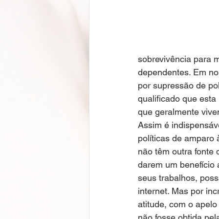
sobrevivência para mo
dependentes. Em nos
por supressão de pol
qualificado que est
que geralmente vive
Assim é indispensáve
políticas de amparo 
não têm outra fonte 
darem um benefício a
seus trabalhos, poss
internet. Mas por in
atitude, com o apel
não fosse obtida pe