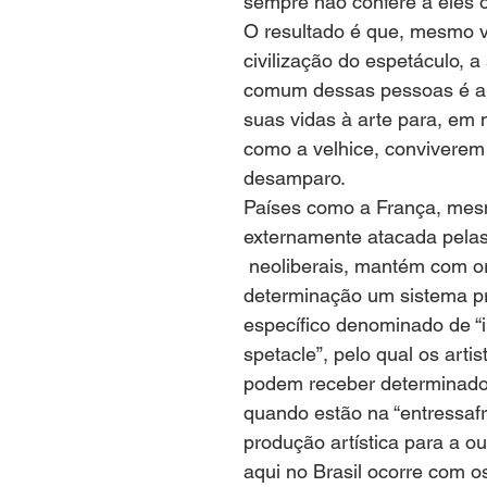
sempre não confere a eles o 
O resultado é que, mesmo 
civilização do espetáculo, a
comum dessas pessoas é a 
suas vidas à arte para, em
como a velhice, conviverem
desamparo.
Países como a França, mesm
externamente atacada pelas
 neoliberais, mantém com orgulho e 
determinação um sistema pr
específico denominado de “i
spetacle”, pelo qual os artis
podem receber determinado
quando estão na “entressaf
produção artística para a ou
aqui no Brasil ocorre com o