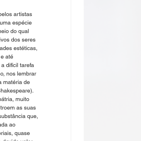
los artistas 
uma espécie 
a do Cafundó
eio do qual 
ivos dos seres 
des estéticas, 
Giramundo
 e até 
 difícil tarefa 
o, nos lembrar 
 matéria de 
Shakespeare).
tria, muito 
onga
troem as suas 
ubstância que, 
ada ao 
João Polaro
iais, quase 