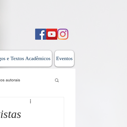
gos e Textos Acadêmicos
Eventos
tos autorais
sticas
istas
 do Além-Mar