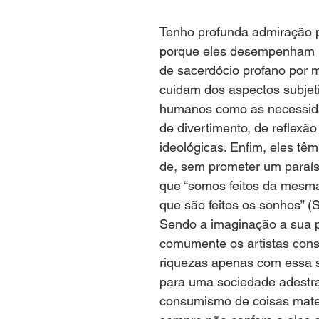
Tenho profunda admiração pe
porque eles desempenham 
Mário Pragmácio - Anti-Pragmático
Yussef Campos - Colun
de sacerdócio profano por m
cuidam dos aspectos subjet
humanos como as necessida
Ricardo Oriá -Contador de Histórias
Anita Mattes - Coluna 
de divertimento, de reflexão
ideológicas. Enfim, eles têm a
de, sem prometer um paraís
arcus Pinto Aguiar - Metanoia
José Olímpio - Collaborate
que “somos feitos da mesma
que são feitos os sonhos” (
Sendo a imaginação a sua pá
Cibele Alexandre Uchoa - Novelo
Carolina Wanderley - Mir
comumente os artistas cons
riquezas apenas com essa s
para uma sociedade adestr
Maria Helena Japiassu - Arte Venia
Artur Paiva - Contraponto
consumismo de coisas mater