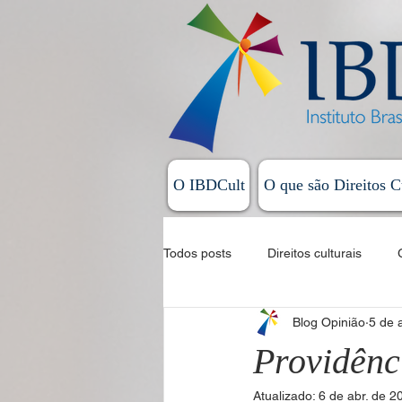
O IBDCult
O que são Direitos C
Todos posts
Direitos culturais
Blog Opinião
5 de 
Sistema Nacional de Cultura
Providênci
Atualizado:
6 de abr. de 2
Allan Magalhães - Coluna Exordial