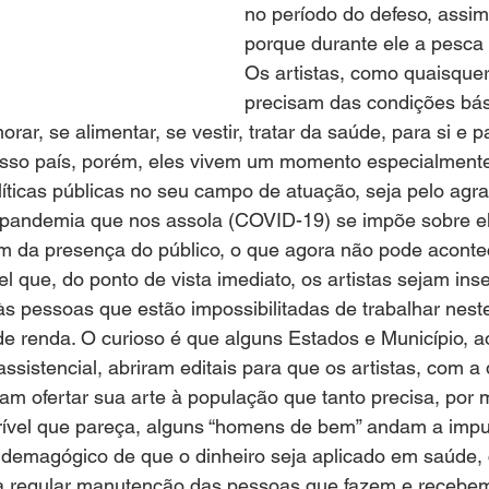
no período do defeso, assi
porque durante ele a pesca f
Os artistas, como quaisque
precisam das condições bás
rar, se alimentar, se vestir, tratar da saúde, para si e p
so país, porém, eles vivem um momento especialmente 
íticas públicas no seu campo de atuação, seja pelo agr
a pandemia que nos assola (COVID-19) se impõe sobre e
m da presença do público, o que agora não pode aconte
l que, do ponto de vista imediato, os artistas sejam ins
às pessoas que estão impossibilitadas de trabalhar nest
de renda. O curioso é que alguns Estados e Município, a
ssistencial, abriram editais para que os artistas, com a
am ofertar sua arte à população que tanto precisa, por 
crível que pareça, alguns “homens de bem” andam a impu
o demagógico de que o dinheiro seja aplicado em saúde,
la regular manutenção das pessoas que fazem e recebem