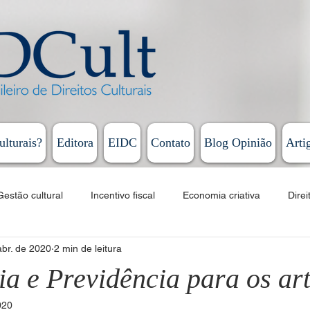
ulturais?
Editora
EIDC
Contato
Blog Opinião
Arti
Gestão cultural
Incentivo fiscal
Economia criativa
Direi
abr. de 2020
2 min de leitura
Educação
Cursos
EAD
Fomento
Linguagens artí
a e Previdência para os art
020
Humberto Cunha - Coluna Persona
Rodrigo Vieira - Diário