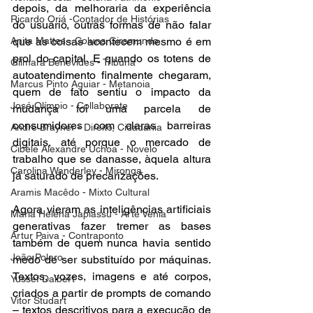
depois, da melhoraria da experiência 
Ricardo Oriá -Contador de Histórias
do usuário, outras formas de não falar 
Anita Mattes - Coluna Giramundo
que as coisas acontecem mesmo é em 
prol do capital. E quando os totens de 
Gilmara Benevides - Tribuna
autoatendimento finalmente chegaram, 
Marcus Pinto Aguiar - Metanoia
quem de fato sentiu o impacto da 
José Olímpio - Collaborate
mudança foi uma parcela de 
consumidores com claras barreiras 
André Brayner - Direito, Cidadania
digitais, até porque o mercado de 
Cibele Alexandre Uchoa - Novelo
trabalho que se danasse, àquela altura 
Carolina Wanderley - Mironga
já saturado de precarizações.
Aramis Macêdo - Mixto Cultural
Agora vieram as inteligências artificiais 
Maria Helena Japiassu - Arte Venia
generativas fazer tremer as bases 
Artur Paiva - Contraponto
também de quem nunca havia sentido 
João Polaro
medo de ser substituído por máquinas. 
Textos, vozes, imagens e até corpos, 
Yussef Daibert
criados a partir de prompts de comando 
Vitor Studart
– textos descritivos para a execução de 