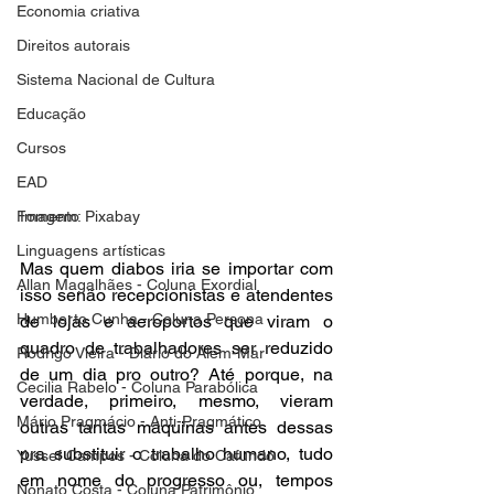
Economia criativa
Direitos autorais
Sistema Nacional de Cultura
Educação
Cursos
EAD
Fomento
Imagem: Pixabay
Linguagens artísticas
Mas quem diabos iria se importar com 
Allan Magalhães - Coluna Exordial
isso senão recepcionistas e atendentes 
Humberto Cunha - Coluna Persona
de lojas e aeroportos que viram o 
quadro de trabalhadores ser reduzido 
Rodrigo Vieira - Diário do Além-Mar
de um dia pro outro? Até porque, na 
Cecilia Rabelo - Coluna Parabólica
verdade, primeiro, mesmo, vieram 
Mário Pragmácio - Anti-Pragmático
outras tantas máquinas antes dessas 
pra substituir o trabalho humano, tudo 
Yussef Campos - Coluna do Cafundó
em nome do progresso ou, tempos 
Nonato Costa - Coluna Patrimônio