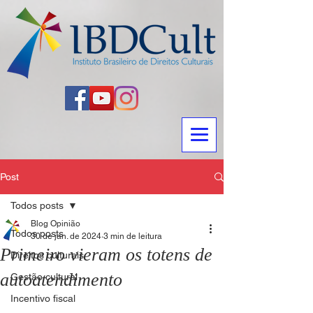
Post
Todos posts
Blog Opinião
Todos posts
30 de jan. de 2024
3 min de leitura
Primeiro vieram os totens de
Direitos culturais
autoatendimento
Gestão cultural
Incentivo fiscal