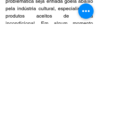
problemática seja enfiada goela abaixo 
pela indústria cultural, especialista em 
produtos aceitos de forma 
incondicional. Em algum momento 
vieram os totens de autoatendimento. 
Mas quem se importou? Quando 
finalmente vieram as inteligências 
artificiais produtoras culturais, quem 
restou pra se importar?
*Cibele Alexandre Uchoa, 
Escritora. 
Pesquisadora. Mestre e Doutoranda em 
Direito Constitucional pela 
Universidade de Fortaleza. Sócia-
fundadora do Instituto Brasileiro de 
Direitos Culturais – IBDCult
Cibele Alexandre Uchoa - Novelo