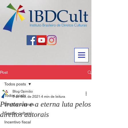
Post
Todos posts
Blog Opinião
Todos posts
5 de dez. de 2021
4 min de leitura
Pirataria e a eterna luta pelos
Direitos culturais
direitos autorais
Gestão cultural
Incentivo fiscal