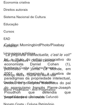
Economia criativa
Direitos autorais
Sistema Nacional de Cultura
Educação
Cursos
EAD
Créditos: MorningbirdPhoto/Pixabay
Fomento
Linguagens artísticas
“
La propriété intellectuelle, c’est le vol!”
foi o título do artigo provocativo do 
Allan Magalhães - Coluna Exordial
economista Daniel Cohen (1), 
Humberto Cunha - Coluna Persona
publicado no jornal Le Monde, em 
2001, que, almejando a quebra de 
Rodrigo Vieira - Diário do Além-Mar
paradigmas da propriedade intelectual, 
Cecilia Rabelo - Coluna Parabólica
evocou os princípios filosóficos do pai 
do anarquismo francês Pierre-Joseph 
Mário Pragmácio - Anti-Pragmático
Proudhon que defendia que 
propriedade é um roubo. 
Yussef Campos - Coluna do Cafundó
Nonato Costa - Coluna Patrimônio