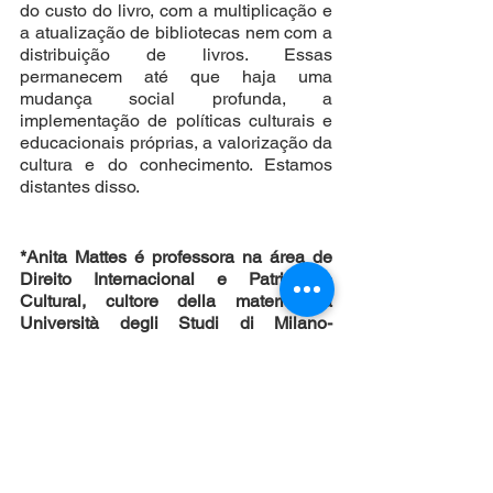
do custo do livro, com a multiplicação e 
a atualização de bibliotecas nem com a 
distribuição de livros. Essas 
permanecem até que haja uma 
mudança social profunda, a 
implementação de políticas culturais e 
educacionais próprias, a valorização da 
cultura e do conhecimento. Estamos 
distantes disso. 
*Anita Mattes é professora na área de 
Direito Internacional e Patrimônio 
Cultural, cultore della materia na 
Università degli Studi di Milano-
Bicocca, doutora pela Université Paris-
Sanclay, mestre pela Université 
Panthén-Sorbone, conselheira do 
Instituto Brasileiro de Direitos Culturais 
(IBDCult) e advogada do Studio 
MATTES