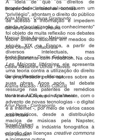
A ideia de que os direitos de 
propriedade intelectual constituem um 
Ricardo Oriá -Contador de Histórias
“privilégio”, afrontam o direito do público 
Anita Mattes - Coluna Giramundo
de acesso à informação e impedem 
ainda a “socialização do conhecimento” 
Gilmara Benevides - Tribuna
foi objeto de muita reflexão nos debates 
Marcus Pinto Aguiar - Metanoia
sobre direitos autorais em meados do 
século XIX na França, a partir de 
José Olímpio - Collaborate
diversos intelectuais, mas 
André Brayner - Direito, Cidadania
principalmente com Proudhon. Na obra 
Les Majorats littéraires
, ele apresenta 
Cibele Alexandre Uchoa - Novelo
uma teoria contra a utilização do direito 
Carolina Wanderley - Mironga
de propriedade pelos autores sobre as 
suas obras. Anos após, tal debate 
Aramis Macêdo - Mixto Cultural
ressurge nas patentes de remédios 
contra a AIDS e, principalmente, com o 
Maria Helena Japiassu - Arte Venia
advento de novas tecnologias - o digital 
Artur Paiva - Contraponto
e a Internet -, por meio de vários casos 
emblemáticos, desde a distribuição 
João Polaro
maciça de músicas pela Napster, 
Yussef Daibert
mobilizando a indústria fonográfica à 
criação das licenças 
creative commons
Vitor Studart
e inúmeros outros. 