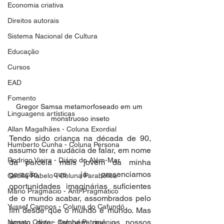
Economia criativa
Direitos autorais
Sistema Nacional de Cultura
Educação
Cursos
EAD
Fomento
Gregor Samsa metamorfoseado em um 
Linguagens artísticas
monstruoso inseto
Allan Magalhães - Coluna Exordial
Tendo sido criança na década de 90, 
Humberto Cunha - Coluna Persona
assumo ter a audácia de falar, em nome 
Rodrigo Vieira - Diário do Além-Mar
da parcela mais jovem da minha 
geração, que já presenciamos 
Cecilia Rabelo - Coluna Parabólica
oportunidades imaginárias suficientes 
Mário Pragmácio - Anti-Pragmático
de o mundo acabar, assombrados pelo 
Yussef Campos - Coluna do Cafundó
fim desde que o mundo é mundo. Mas 
posso dizer também que os nossos 
Nonato Costa - Coluna Patrimônio