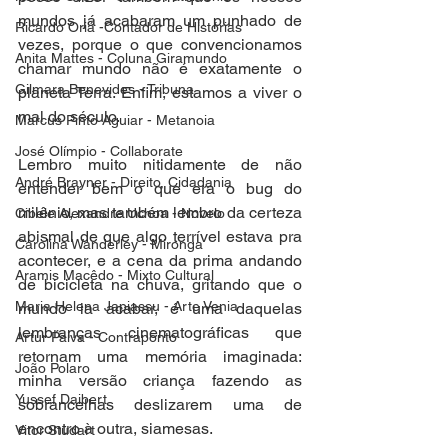
mundos já acabaram um punhado de 
Ricardo Oriá -Contador de Histórias
vezes, porque o que convencionamos 
Anita Mattes - Coluna Giramundo
chamar mundo não é exatamente o 
Gilmara Benevides - Tribuna
planeta Terra. Enfim, estamos a viver o 
mal do século.
Marcus Pinto Aguiar - Metanoia
José Olímpio - Collaborate
Lembro muito nitidamente de não 
André Brayner - Direito, Cidadania
entender bem o que era o bug do 
milênio, mas também lembro da certeza 
Cibele Alexandre Uchoa - Novelo
abismal de que algo terrível estava pra 
Carolina Wanderley - Mironga
acontecer, e a cena da prima andando 
Aramis Macêdo - Mixto Cultural
de bicicleta na chuva, gritando que o 
Maria Helena Japiassu - Arte Venia
mundo ia acabar, é uma daquelas 
lembranças cinematográficas que 
Artur Paiva - Contraponto
retornam uma memória imaginada: 
João Polaro
minha versão criança fazendo as 
Yussef Daibert
sobrancelhas deslizarem uma de 
encontro à outra, siamesas.
Vitor Studart