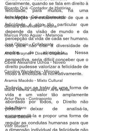
Geralmente, quando se fala em direito à 
Ricardo Oriá -Contador de Histórias
felicidade, para muitos, há uma 
Anita Mattes - Coluna Giramundo
concepção pré-estabelecida de que a 
felicidade é algo tão particular que 
Gilmara Benevides - Tribuna
depende da visão de mundo e da 
Marcus Pinto Aguiar - Metanoia
percepção da vida de cada ser humano. 
José Olímpio - Collaborate
Isso para não citar a diversidade de 
modos de alcançá-la. Nessa 
André Brayner - Direito, Cidadania
perspectiva, seria difícil conceber que o 
Cibele Alexandre Uchoa - Novelo
direito pudesse valorizar a felicidade de 
Carolina Wanderley - Mironga
modo a emoldurá-la normativamente. 
Aramis Macêdo - Mixto Cultural
Todavia, por se tratar de uma forma de 
Maria Helena Japiassu - Arte Venia
vida e um valor tão amplamente 
Artur Paiva - Contraponto
abordado por todos, o Direito não 
João Polaro
poderia deixar de analisá-la, 
compreendê-la e propor uma forma de 
Yussef Daibert
regular as condutas humanas para que 
Vitor Studart
a dimensão individual da felicidade não 