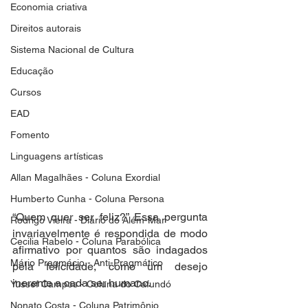
Economia criativa
Direitos autorais
Sistema Nacional de Cultura
Educação
Cursos
EAD
Fomento
Linguagens artísticas
Allan Magalhães - Coluna Exordial
Humberto Cunha - Coluna Persona
“Quem quer ser feliz?” Essa pergunta 
Rodrigo Vieira - Diário do Além-Mar
invariavelmente é respondida de modo 
Cecilia Rabelo - Coluna Parabólica
afirmativo por quantos são indagados 
Mário Pragmácio - Anti-Pragmático
pela felicidade, como um desejo 
inerente a cada ser humano. 
Yussef Campos - Coluna do Cafundó
Nonato Costa - Coluna Patrimônio