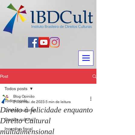
Post
Todos posts
Blog Opinião
Todos posts
21 de mai. de 2023
5 min de leitura
Direito à felicidade enquanto
Direitos culturais
Direito Cultural
Gestão cultural
Incentivo fiscal
multidimensional