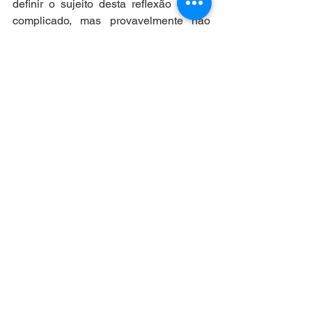
definir o sujeito desta reflexão é bem 
complicado, mas provavelmente não 
tão complicado quanto efetivamente 
artista, pois é algo que envolve 
simultaneamente batalhas largamente 
sociais, políticas, econômicas e outras 
profundamente intimistas, que nos 
lembram coisas como a teoria de 
Bauman ou o mais conhecido dos 
dilema hamletianos.
Nesses contextos de incerteza e 
liquidez, quem diria, apesar de todas as 
falhas e incompletudes, está no direito 
a possibilidade de se saber com certa 
segurança quem é o artista, ao menos 
nos recorte que ele propõe e até o 
próximo julgamento da questão.