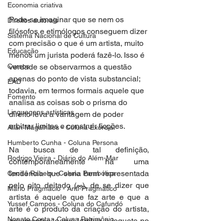
Economia criativa
Pode-se imaginar que se nem os 
Direitos autorais
filósofos e etimólogos conseguem dizer 
Sistema Nacional de Cultura
com precisão o que é um artista, muito 
Educação
menos um jurista poderá fazê-lo. Isso é 
Cursos
verdade se observarmos a questão 
apenas do ponto de vista substancial; 
EAD
todavia, em termos formais aquele que 
Fomento
analisa as coisas sob o prisma do 
Linguagens artísticas
direito leva a vantagem de poder 
arbitrar limites e construir ficções.
Allan Magalhães - Coluna Exordial
Humberto Cunha - Coluna Persona
Na busca de tal definição, 
Rodrigo Vieira - Diário do Além-Mar
contemporaneamente há uma 
tendência que seria bem representada 
Cecilia Rabelo - Coluna Parabólica
pelo oito deitado (∞), de se dizer que 
Mário Pragmácio - Anti-Pragmático
artista é aquele que faz arte e que a 
Yussef Campos - Coluna do Cafundó
arte é o produto da criação do artista, 
Nonato Costa - Coluna Patrimônio
argumentação que lembra o joguete no 