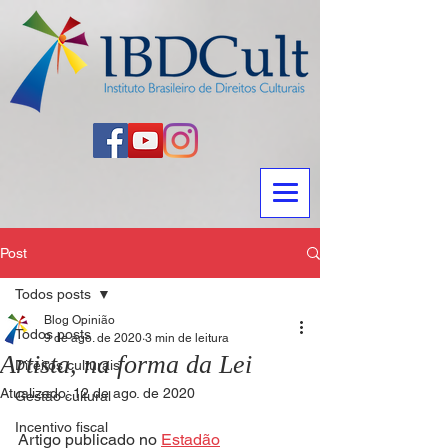
Post
Todos posts
Blog Opinião
Todos posts
9 de ago. de 2020
3 min de leitura
Artista, na forma da Lei
Direitos culturais
Atualizado:
12 de ago. de 2020
Gestão cultural
Incentivo fiscal
Artigo publicado no 
Estadão