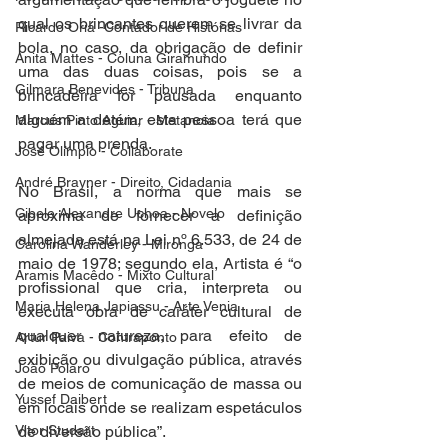
qual os brincantes querem se livrar da 
Ricardo Oriá -Contador de Histórias
bola, no caso, da obrigação de definir 
Anita Mattes - Coluna Giramundo
uma das duas coisas, pois se a 
Gilmara Benevides - Tribuna
brincadeira for pausada enquanto 
alguém a detém, esta pessoa terá que 
Marcus Pinto Aguiar - Metanoia
pagar uma prenda.
José Olímpio - Collaborate
André Brayner - Direito, Cidadania
No Brasil, a norma que mais se 
Cibele Alexandre Uchoa - Novelo
aproxima de fornecer a definição 
almejada está na Lei nº 6.533, de 24 de 
Carolina Wanderley - Mironga
maio de 1978; segundo ela, Artista é “o 
Aramis Macêdo - Mixto Cultural
profissional que cria, interpreta ou 
Maria Helena Japiassu - Arte Venia
executa obra de caráter cultural de 
qualquer natureza, para efeito de 
Artur Paiva - Contraponto
exibição ou divulgação pública, através 
João Polaro
de meios de comunicação de massa ou 
Yussef Daibert
em locais onde se realizam espetáculos 
Vitor Studart
de diversão pública”.