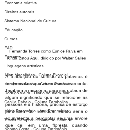
Economia criativa
Direitos autorais
Sistema Nacional de Cultura
Educação
Cursos
EAD
Fernanda Torres como Eunice Paiva em 
Fomento
Ainda Estou Aqui, dirigido por Walter Salles
Linguagens artísticas
Allan Magalhães - Coluna Exordial
A atribuição de sentido às palavras é 
um processo que ocorre coletivamente. 
Humberto Cunha - Coluna Persona
Também a memória, para ser dotada de 
Rodrigo Vieira - Diário do Além-Mar
algum significado que se relacione às 
Cecilia Rabelo - Coluna Parabólica
pessoas e à história, precisa de esforço 
Mário Pragmácio - Anti-Pragmático
para além do individual, senão seria o 
equivalente a perguntar se uma árvore 
Yussef Campos - Coluna do Cafundó
que cai em uma floresta quando 
Nonato Costa - Coluna Patrimônio