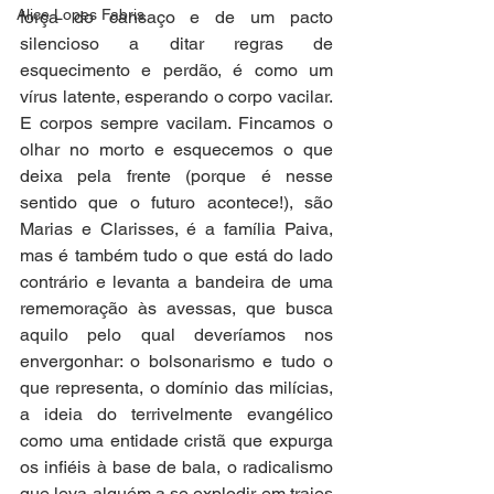
Alice Lopes Fabris
força do cansaço e de um pacto 
silencioso a ditar regras de 
esquecimento e perdão, é como um 
vírus latente, esperando o corpo vacilar. 
E corpos sempre vacilam. Fincamos o 
olhar no morto e esquecemos o que 
deixa pela frente (porque é nesse 
sentido que o futuro acontece!), são 
Marias e Clarisses, é a família Paiva, 
mas é também tudo o que está do lado 
contrário e levanta a bandeira de uma 
rememoração às avessas, que busca 
aquilo pelo qual deveríamos nos 
envergonhar: o bolsonarismo e tudo o 
que representa, o domínio das milícias, 
a ideia do terrivelmente evangélico 
como uma entidade cristã que expurga 
os infiéis à base de bala, o radicalismo 
que leva alguém a se explodir em trajes 