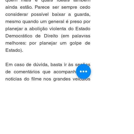
ainda estão. Parece ser sempre cedo 
considerar possível baixar a guarda, 
mesmo quando um general é preso por 
planejar a abolição violenta do Estado 
Democrático de Direito (em palavras 
melhores: por planejar um golpe de 
Estado).  
Em caso de dúvida, basta ir às seções 
de comentários que acompanham as 
notícias do filme nos grandes veículos 
de comunicação, ou as que noticiam a 
prisão do General Braga Netto. Por isso, 
é sempre bom lembrar, também nas 
palavras de Marcelo Rubens Paiva, que 
“a família Rubens Paiva não é a vítima 
da ditadura, o país que é”.   