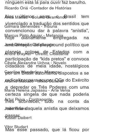
ninguém está lá para ouvir faz barulho.  
Ricardo Oriá -Contador de Histórias
Nos últimos anos, o Brasil tem 
Anita Mattes - Coluna Giramundo
vivenciado a tradução dos sentidos que 
Gilmara Benevides - Tribuna
convencionou dar à palavra “anistia”, 
Marcus Pinto Aguiar - Metanoia
hoje diariamente empregada na 
ambientação de playground político que 
José Olímpio - Collaborate
planeja golpes de Estados com a 
André Brayner - Direito, Cidadania
participação de “kids pretos” e convoca 
Cibele Alexandre Uchoa - Novelo
cidadãos de meia idade, nostálgicos 
Carolina Wanderley - Mironga
por um Brasil autoritário, dispostos a se 
radicalizar para ocupar QGs do Exército 
Aramis Macêdo - Mixto Cultural
e depredar os Três Poderes com uma 
Maria Helena Japiassu - Arte Venia
certeza singela de que nada poderia 
Artur Paiva - Contraponto
lhes acontecer, tudo na conta da 
memória daquela anistia que deixamos 
João Polaro
passar. 
Yussef Daibert
Vitor Studart
Mas esse passado, que lá ficou por 