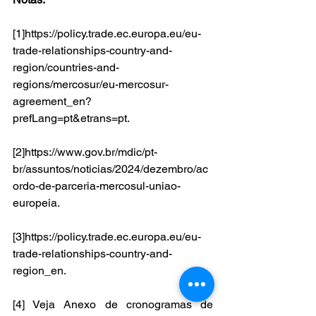
[1]
https://policy.trade.ec.europa.eu/eu-
trade-relationships-country-and-
region/countries-and-
regions/mercosur/eu-mercosur-
agreement_en?
prefLang=pt&etrans=pt
.  
[2]
https://www.gov.br/mdic/pt-
br/assuntos/noticias/2024/dezembro/ac
ordo-de-parceria-mercosul-uniao-
europeia
.  
[3]
https://policy.trade.ec.europa.eu/eu-
trade-relationships-country-and-
region_en
.  
[4] Veja Anexo de cronogramas de 