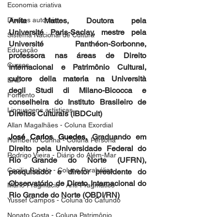
Economia criativa
Direitos autorais
Anita Mattes, Doutora pela 
Université Paris-Saclay, mestre pela 
Sistema Nacional de Cultura
Université Panthéon-Sorbonne, 
Educação
professora nas áreas de Direito 
Cursos
Internacional e Patrimônio Cultural, 
cultore della materia na Università 
EAD
degli Studi di Milano-Bicocca e 
Fomento
conselheira do Instituto Brasileiro de 
Linguagens artísticas
Direitos Culturais (IBDCult)
Allan Magalhães - Coluna Exordial
José Carlos Guedes,
 Graduando em 
Humberto Cunha - Coluna Persona
Direito pela Universidade Federal do 
Rodrigo Vieira - Diário do Além-Mar
Rio Grande do Norte (UFRN), 
Cecilia Rabelo - Coluna Parabólica
pesquisador e diretor presidente do 
Observatório de Direto Internacional do 
Mário Pragmácio - Anti-Pragmático
Rio Grande do Norte (OBDI/RN)
Yussef Campos - Coluna do Cafundó
Nonato Costa - Coluna Patrimônio