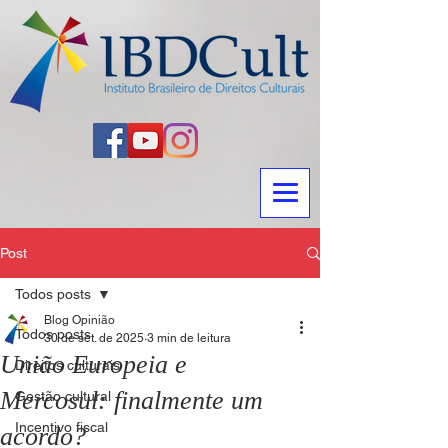
Post
Todos posts
Blog Opinião
Todos posts
30 de set. de 2025
3 min de leitura
União Europeia e
Direitos culturais
Mercosul: finalmente um
Gestão cultural
Incentivo fiscal
acordo?