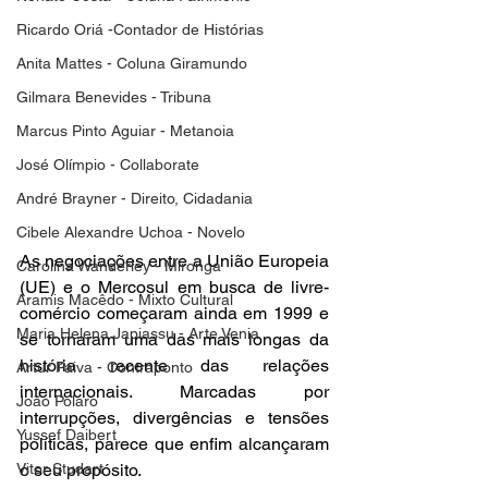
Ricardo Oriá -Contador de Histórias
Anita Mattes - Coluna Giramundo
Gilmara Benevides - Tribuna
Marcus Pinto Aguiar - Metanoia
José Olímpio - Collaborate
André Brayner - Direito, Cidadania
Cibele Alexandre Uchoa - Novelo
As negociações entre a União Europeia 
Carolina Wanderley - Mironga
(UE) e o Mercosul em busca de livre-
Aramis Macêdo - Mixto Cultural
comércio começaram ainda em 1999 e 
Maria Helena Japiassu - Arte Venia
se tornaram uma das mais longas da 
história recente das relações 
Artur Paiva - Contraponto
internacionais. Marcadas por 
João Polaro
interrupções, divergências e tensões 
Yussef Daibert
políticas, parece que enfim alcançaram 
Vitor Studart
o seu propósito.  