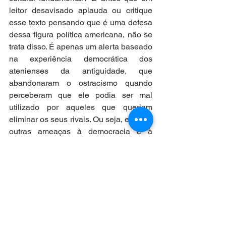
leitor desavisado aplauda ou critique 
esse texto pensando que é uma defesa 
dessa figura política americana, não se 
trata disso. É apenas um alerta baseado 
na experiência democrática dos 
atenienses da antiguidade, que 
abandonaram o ostracismo quando 
perceberam que ele podia ser mal 
utilizado por aqueles que queriam 
eliminar os seus rivais. Ou seja, existem 
outras ameaças à democracia e à 
liberdade, além daquele político 
derrotado e inconformado. 
Na atualidade, como as redes sociais 
envolvem uma diversidade de 
conteúdos e espaços de discussão, que 
transcendem os limites das relações 