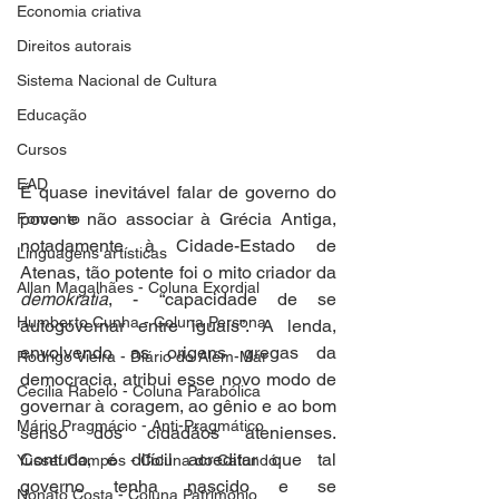
Economia criativa
Direitos autorais
Sistema Nacional de Cultura
Educação
Cursos
EAD
É quase inevitável falar de governo do 
povo e não associar à Grécia Antiga, 
Fomento
notadamente à Cidade-Estado de 
Linguagens artísticas
Atenas, tão potente foi o mito criador da 
Allan Magalhães - Coluna Exordial
demokratia
, - “capacidade de se 
Humberto Cunha - Coluna Persona
autogovernar entre iguais”. A lenda, 
envolvendo as origens gregas da 
Rodrigo Vieira - Diário do Além-Mar
democracia, atribui esse novo modo de 
Cecilia Rabelo - Coluna Parabólica
governar à coragem, ao gênio e ao bom 
Mário Pragmácio - Anti-Pragmático
senso dos cidadãos atenienses. 
Contudo, é difícil acreditar que tal 
Yussef Campos - Coluna do Cafundó
governo tenha nascido e se 
Nonato Costa - Coluna Patrimônio