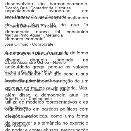
desenvolvido tão harmoniosamente, 
Ricardo Oriá -Contador de Histórias
especialmente levando-se em 
Anita Mattes - Coluna Giramundo
consideração a observação desafiadora 
de John Keane (1) de que “a 
Gilmara Benevides - Tribuna
democracia nunca foi construída 
Marcus Pinto Aguiar - Metanoia
democraticamente”. 
José Olímpio - Collaborate
A democracia atual é exercida de forma 
André Brayner - Direito, Cidadania
diversa daquela adotada na 
Cibele Alexandre Uchoa - Novelo
antiguidade grega, porque os valores 
Carolina Wanderley - Mironga
sociais mudaram, em que pese a sua 
Aramis Macêdo - Mixto Cultural
essência permanecer na noção de um 
governo de muitos ou da maioria. Mas, 
Maria Helena Japiassu - Arte Venia
além disso, a democracia atual se 
Artur Paiva - Contraponto
utiliza de modelos representativos e da 
João Polaro
organização em partidos políticos com 
eleições periódicas, como uma forma 
Yussef Daibert
de promover a alternância no exercício 
Vitor Studart
do poder e conter abusos, preocupação 