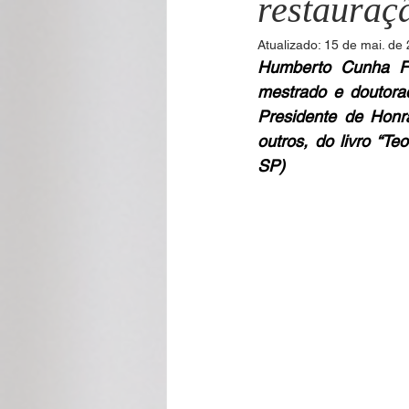
restauraç
Atualizado:
15 de mai. de
Humberto Cunha Fil
Cecilia Rabelo - Coluna Parabólica
mestrado e doutorad
Presidente de Honra 
outros, do livro “Te
Nonato Costa - Coluna Patrimônio
SP)
Gilmara Benevides - Tribuna
M
André Brayner - Direito, Cidadania
Aramis Macêdo - Mixto Cultural