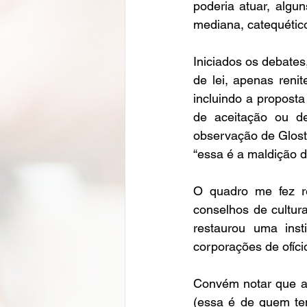
poderia atuar, algu
mediana, catequético
Iniciados os debates
de lei, apenas reni
incluindo a propost
de aceitação ou de
observação de Glost
“essa é a maldição 
O quadro me fez ref
conselhos de cultura,
restaurou uma inst
corporações de ofíc
Convém notar que a p
(essa é de quem tem 