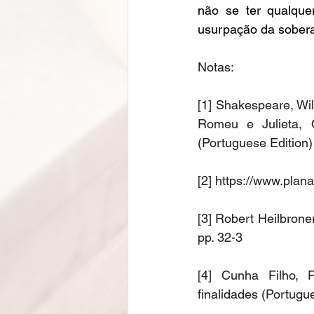
não se ter qualquer
usurpação da sobera
Notas:  
[1] Shakespeare, Wi
Romeu e Julieta, 
(Portuguese Edition) 
[2] 
https://www.planal
[3] Robert Heilbrone
pp. 32-3  
[4] Cunha Filho, F
finalidades (Portugue