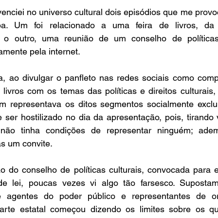
venciei no unive
rso cultural dois episódios que me provoc
a. Um foi relacionado a uma feira de livros, da qu
, o outro, uma reunião de um conselho de políticas 
ente pela internet. 
ia, ao divulgar o panfleto nas re
des sociais como comp
ivros com os temas das políticas e direitos culturais, 
m representava os ditos segmentos socialmente exclu
 ser hostilizado no dia da apresentação, pois, tirando ve
 não tinha condições de representar ninguém; adema
 um convite. 
o do conselho de políticas culturais, convocada para e
de lei, poucas vezes vi algo tão farsesco. Suposta
re agentes do poder público e representantes de or
parte estatal começou dizendo os limites sobre os qu