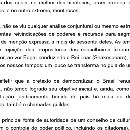
ns dos quais, na melhor das hipóteses, eram errados; n
s; e no outro extremo, mentirosos. 
, não se viu qualquer análise conjuntural ou mesmo estrut
tentes reivindicações de poderes e recursos para segme
a de menção expressa a mais de sessenta deles. As te
 rejeição das proposituras dos conselheiros fizera
er, ao ver Edgar conduzindo o Rei Lear (Shakespeare), 
dos nossos tempos: um louco se transforma no guia de u
letir que a pretexto de democratizar, o Brasil renu
 não tendo logrado seu objetivo inicial e, ainda, como e
ituição juridicamente banida do país há mais de do
ios, também chamadas guildas. 
rincipal fonte de autoridade de um conselho de cultura
o controle do poder político, incluindo os ditadores),