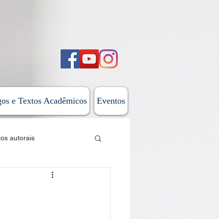
gos e Textos Acadêmicos
Eventos
tos autorais
sticas
 do Além-Mar