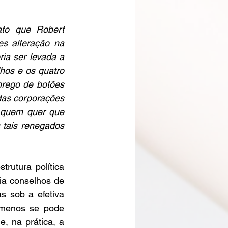
lato que R
obert 
s alteração na 
a ser levada a 
hos e os quatro 
rego de botões 
das corporações 
 quem quer que 
tais renegados 
rutura política 
ia conselhos de 
s sob a efetiva 
 menos se pode 
, na prática, a 