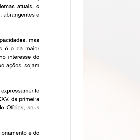
emas atuais, o 
, abrangentes e 
apacidades
, mas 
s é o da maior 
o interesse do 
erações sejam 
 expressamente 
XXV, da primeira 
 Ofícios, seus 
ionamento e do 