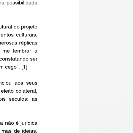
a possibilidade 
ural do projeto 
ntos culturais, 
merosas r
éplicas 
m-me lembrar a 
constatando ser 
m cego”. 
[1] 
nciou aos seus 
feito colateral, 
is séculos: as 
 não é jurídica 
 mas de ideias, 