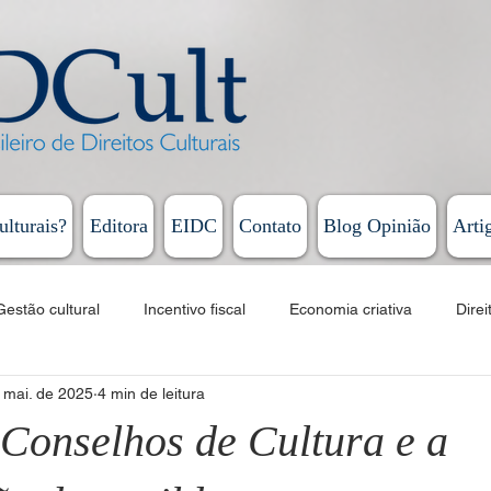
ulturais?
Editora
EIDC
Contato
Blog Opinião
Arti
Gestão cultural
Incentivo fiscal
Economia criativa
Direi
 mai. de 2025
4 min de leitura
Educação
Cursos
EAD
Fomento
Linguagens artí
 Conselhos de Cultura e a
Humberto Cunha - Coluna Persona
Rodrigo Vieira - Diário