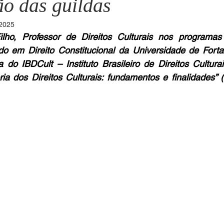
ão das guildas
 2025
ho, Professor de Direitos Culturais nos programas 
Mário Pragmácio - Anti-Pragmático
Yussef Campos - Colun
o em Direito Constitucional da Universidade de Forta
do IBDCult – Instituto Brasileiro de Direitos Culturais
oria dos Direitos Culturais: fundamentos e finalidades
Ricardo Oriá -Contador de Histórias
Anita Mattes - Coluna 
arcus Pinto Aguiar - Metanoia
José Olímpio - Collaborate
Cibele Alexandre Uchoa - Novelo
Carolina Wanderley - Mir
Maria Helena Japiassu - Arte Venia
Artur Paiva - Contraponto