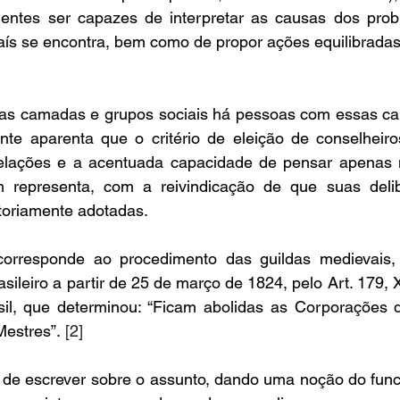
ntes ser capazes de interpretar as causas dos probl
aís se encontra, bem como de propor ações equilibradas
 as camadas e grupos sociais há pessoas com essas c
nte aparenta que o critério de eleição de conselheiro
elações e a acentuada capacidade de pensar apenas n
representa, com a reivindicação de que suas delib
atoriamente adotadas. 
corresponde ao procedimento das guildas medievais,
asileiro a partir de 25 de março de 1824, pelo Art. 179, 
sil, que determinou: “Ficam abolidas as Corporações de
Mestres”. 
[2] 
e de escrever sobre o assunto, dando uma noção do func