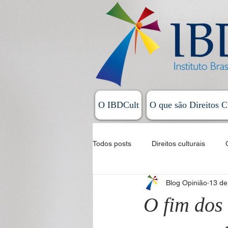
O IBDCult
O que são Direitos C
Todos posts
Direitos culturais
Blog Opinião
13 de
Sistema Nacional de Cultura
O fim dos
Allan Magalhães - Coluna Exordial