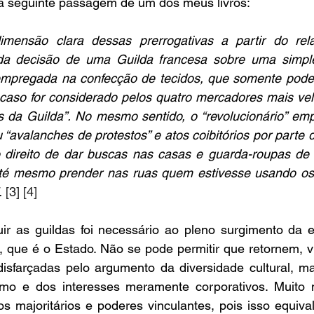
na seguinte passagem de um dos meus livros: 
mensão clara dessas prerrogativas a partir do re
 da decisão de uma Guilda francesa sobre uma simple
empregada na confecção de tecidos, que somente poderi
 caso for considerado pelos quatro mercadores mais vel
s da Guilda”. No mesmo sentido, o “revolucionário” emp
“avalanches de protestos” e atos coibitórios por parte 
direito de dar buscas nas casas e guarda-roupas de
até mesmo prender nas ruas quem estivesse usando os 
. 
[3] [4] 
r as guildas foi necessário ao pleno surgimento da est
, que é o Estado. Não se pode permitir que retornem, v
disfarçadas pelo argumento da diversidade cultural, ma
ismo e dos interesses meramente corporativos. Muito
s majoritários e poderes vinculantes, pois isso equivale