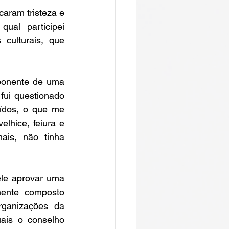
aram tristeza e 
al participei 
culturais, que 
onente de uma 
fui questionado 
ídos, o que me 
lhice, feiura e 
is, não tinha 
le aprovar uma 
mente composto 
ganizações da 
ais o conselho 