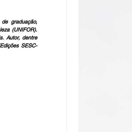
de graduação, 
a do Cafundó
leza (UNIFOR). 
. Autor, dentre 
” (Edições SESC-
Giramundo
onga
João Polaro