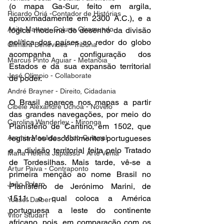
(o mapa Ga-Sur, feito em argila, 
Ricardo Oriá -Contador de Histórias
aproximadamente em 2300 A.C.), e a 
Anita Mattes - Coluna Giramundo
lógica moderna do desenho da divisão 
política dos países ao redor do globo 
Gilmara Benevides - Tribuna
acompanha a configuração dos 
Marcus Pinto Aguiar - Metanoia
Estados e da sua expansão territorial 
José Olímpio - Collaborate
de poder. 
André Brayner - Direito, Cidadania
O Brasil aparece nos mapas a partir 
Cibele Alexandre Uchoa - Novelo
das grandes navegações, 
por meio do 
Carolina Wanderley - Mironga
Planisfério de Cantino, em 1502, que 
Aramis Macêdo - Mixto Cultural
registra os descobrimentos portugueses 
e a divisão territorial feita pelo Tratado 
Maria Helena Japiassu - Arte Venia
de Tordesilhas. Mais tarde, vê-se a 
Artur Paiva - Contraponto
primeira menção ao nome Brasil no 
João Polaro
Planisfério de Jerónimo Marini, de 
1511, o qual coloca a América 
Yussef Daibert
portuguesa a leste do continente 
Vitor Studart
africano, pois, em comparação com os 