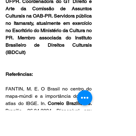
UFPR. Coordenadora do GT Direito e 
Arte da Comissão de Assuntos 
Culturais na OAB-PR. Servidora pública 
no Itamaraty, atualmente em exercício 
no Escritório do Ministério da Cultura no 
PR. Membro associada do Instituto 
Brasileiro de Direitos Culturais 
(IBDCult)
Referências:
FANTIN, M. E. O Brasil no centro do 
mapa-múndi e a importância do novo 
atlas do IBGE. In. 
Correio Braziliense. 
Brasília, 26.04.2024. Disponível em: 
https://www.correiobraziliense.com.br/e
uestudante/educacao-
basica/2024/04/6846450-o-brasil-no-