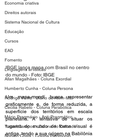
Economia criativa
Direitos autorais
Sistema Nacional de Cultura
Educação
Cursos
EAD
Fomento
IBGE lança mapa com Brasil no centro 
Linguagens artísticas
do mundo - 
Foto: IBGE
Allan Magalhães - Coluna Exordial
Humberto Cunha - Coluna Persona
Um mapa-mundí busca representar 
Rodrigo Vieira - Diário do Além-Mar
graficamente e, de forma reduzida, a 
Cecilia Rabelo - Coluna Parabólica
superfície dos territórios em escala 
Mário Pragmácio - Anti-Pragmático
planetária. A tentativa de situar os 
lugares do mundo de forma visual é 
Yussef Campos - Coluna do Cafundó
antiga, tendo a sua origem na Babilônia 
Nonato Costa - Coluna Patrimônio