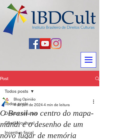
Post
Todos posts
Blog Opinião
Todos posts
4 de jun. de 2024
4 min de leitura
O Brasil no centro do mapa-
Direitos culturais
múndi e o desenho de um
Gestão cultural
Incentivo fiscal
novo lugar de memória