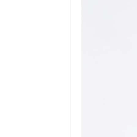
a do Cafundó
Giramundo
onga
João Polaro