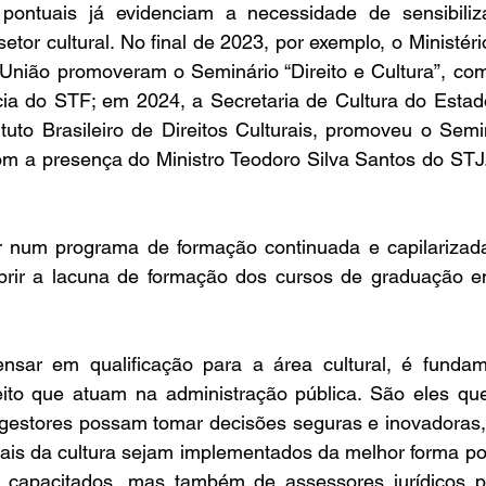
s pontuais já evidenciam a necessidade de sensibili
setor cultural. No final de 2023, por exemplo, o Ministéri
União promoveram o Seminário “Direito e Cultura”, com
ia do STF; em 2024, a Secretaria de Cultura do Estad
tuto Brasileiro de Direitos Culturais, promoveu o Semin
com a presença do Ministro Teodoro Silva Santos do STJ
 num programa de formação continuada e capilarizada
suprir a lacuna de formação dos cursos de graduação em
sar em qualificação para a área cultural, é fundamen
reito que atuam na administração pública. São eles que
 gestores possam tomar decisões seguras e inovadoras, 
is da cultura sejam implementados da melhor forma poss
s capacitados, mas também de assessores jurídicos p