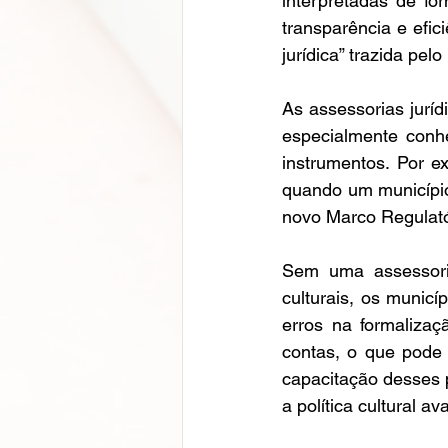
interpretadas de fo
transparência e efi
jurídica” trazida pelo
As assessorias jurí
especialmente conhe
instrumentos. Por ex
quando um município 
novo Marco Regulatór
Sem uma assessoria
culturais, os municí
erros na formalizaç
contas, o que pode 
capacitação desses p
a política cultural a