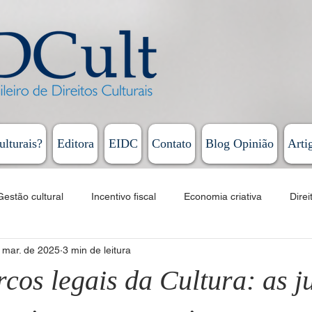
ulturais?
Editora
EIDC
Contato
Blog Opinião
Arti
Gestão cultural
Incentivo fiscal
Economia criativa
Direi
 mar. de 2025
3 min de leitura
Educação
Cursos
EAD
Fomento
Linguagens artí
cos legais da Cultura: as j
Humberto Cunha - Coluna Persona
Rodrigo Vieira - Diário