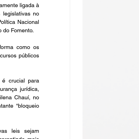
amente ligada à 
egislativas no 
lítica Nacional 
o do Fomento.  
 forma como os 
cursos públicos 
é crucial para 
ança jurídica, 
lena Chauí, no 
ante “bloqueio 
as leis sejam 