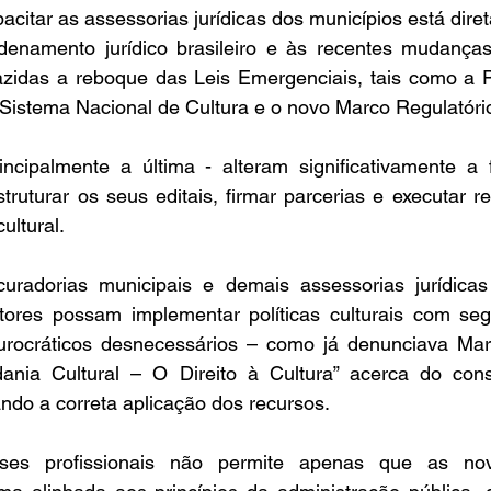
acitar as assessorias jurídicas dos municípios está diret
enamento jurídico brasileiro e às recentes mudanças l
azidas a reboque das Leis Emergenciais, tais como a Po
o Sistema Nacional de Cultura e o novo Marco Regulatóri
ncipalmente a última - alteram significativamente a
ruturar os seus editais, firmar parcerias e executar re
ultural. 
radorias municipais e demais assessorias jurídicas 
tores possam implementar políticas culturais com segur
urocráticos desnecessários – como já denunciava Mari
adania Cultural – O Direito à Cultura” acerca do const
ando a correta aplicação dos recursos.  
ses profissionais não permite apenas que as nov