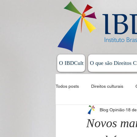
O IBDCult
O que são Direitos C
Todos posts
Direitos culturais
Blog Opinião
18 de
Sistema Nacional de Cultura
Novos mar
Allan Magalhães - Coluna Exordial