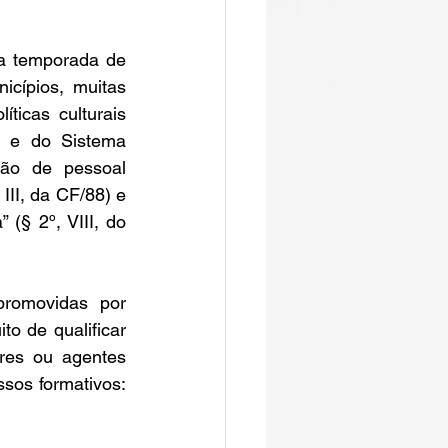
a temporada de 
cípios, muitas 
icas culturais 
o e do Sistema 
ão de pessoal 
III, da CF/88) e 
§ 2º, VIII, do 
romovidas por 
o de qualificar 
ores ou agentes 
os formativos: 