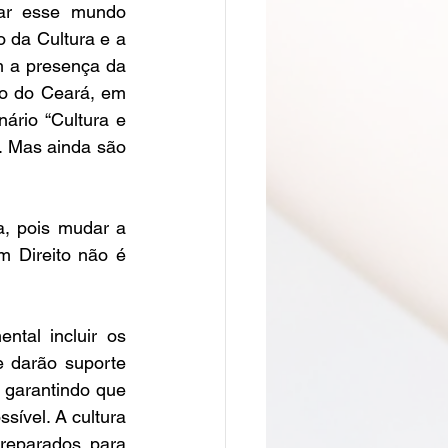
zar esse mundo 
o da Cultura e a 
 a presença da 
o do Ceará, em 
ário “Cultura e 
. Mas ainda são 
, pois mudar a 
 Direito não é 
tal incluir os 
 darão suporte 
garantindo que 
ível. A cultura 
reparados para 