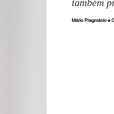
também pr
Cecilia Rabelo - Coluna Parabólica
Mário Pragmácio e C
Nonato Costa - Coluna Patrimônio
Gilmara Benevides - Tribuna
M
André Brayner - Direito, Cidadania
Aramis Macêdo - Mixto Cultural