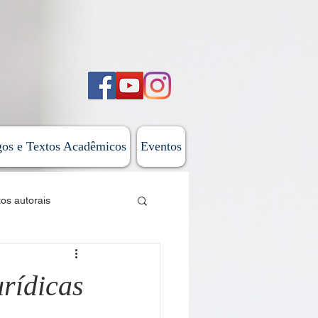
gos e Textos Acadêmicos
Eventos
tos autorais
sticas
urídicas
 do Além-Mar