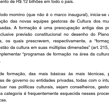
ento de R$ 12 bilhões em todo o país. 
odo momino (que não é o marco inaugural), inicia-se 
ação das novas equipes gestoras de Cultura dos muni
adas. A formação é uma preocupação antiga das polít
inclusive previsão constitucional no desenho do Plan
a, os quais prescrevem, respectivamente, a “formaç
stão da cultura em suas múltiplas dimensões” (art. 215, 
plementar “programas de formação na área da cultura” (
. 
de formação, das mais básicas às mais técnicas, p
as de governo ou entidades privadas, todas com o intuit
tuar nas políticas culturais, sejam conselheiros, gest
ma categoria é frequentemente esquecida nesses process
cas. 