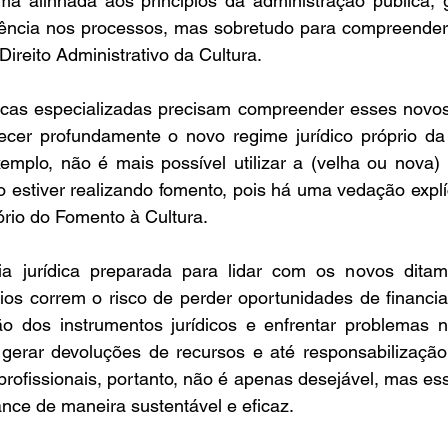
rma alinhada aos princípios da administração pública, 
ciência nos processos, mas sobretudo para compreender 
 Direito Administrativo da Cultura. 
dicas especializadas precisam compreender esses novos 
cer profundamente o novo regime jurídico próprio da 
emplo, não é mais possível utilizar a (velha ou nova) le
estiver realizando fomento, pois há uma vedação explíci
io do Fomento à Cultura.   
 jurídica preparada para lidar com os novos ditame
pios correm o risco de perder oportunidades de financi
ão dos instrumentos jurídicos e enfrentar problemas n
gerar devoluções de recursos e até responsabilização 
rofissionais, portanto, não é apenas desejável, mas ess
vance de maneira sustentável e eficaz. 