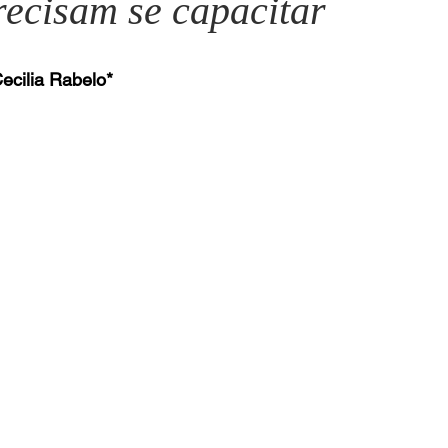
ecisam se capacitar
Mário Pragmácio - Anti-Pragmático
Yussef Campos - Colun
ecilia Rabelo*
Ricardo Oriá -Contador de Histórias
Anita Mattes - Coluna 
arcus Pinto Aguiar - Metanoia
José Olímpio - Collaborate
Cibele Alexandre Uchoa - Novelo
Carolina Wanderley - Mir
Maria Helena Japiassu - Arte Venia
Artur Paiva - Contraponto