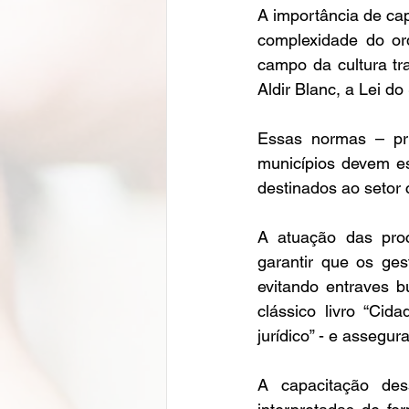
A importância de cap
complexidade do ord
campo da cultura tr
Aldir Blanc, a Lei d
Essas normas – pri
municípios devem est
destinados ao setor c
A atuação das procu
garantir que os ges
evitando entraves b
clássico livro “Cid
jurídico” - e assegur
A capacitação des