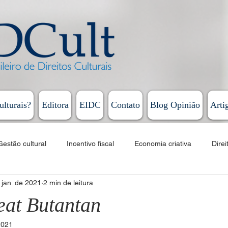
ulturais?
Editora
EIDC
Contato
Blog Opinião
Arti
Gestão cultural
Incentivo fiscal
Economia criativa
Direi
 jan. de 2021
2 min de leitura
Educação
Cursos
EAD
Fomento
Linguagens artí
eat Butantan
2021
Humberto Cunha - Coluna Persona
Rodrigo Vieira - Diário