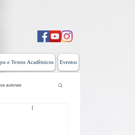
gos e Textos Acadêmicos
Eventos
tos autorais
sticas
 do Além-Mar