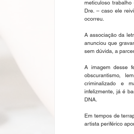
meticuloso trabalho
Dre. – caso ele reiv
ocorreu.
A associação da letr
anunciou que gravar
sem dúvida, a parcer
A imagem desse fea
obscurantismo, le
criminalizado e m
infelizmente, já é b
DNA.
Em tempos de terrap
artista periférico a