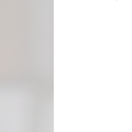
Cecilia Rabelo - Coluna Parabólica
Nonato Costa - Coluna Patrimônio
Gilmara Benevides - Tribuna
M
André Brayner - Direito, Cidadania
Aramis Macêdo - Mixto Cultural