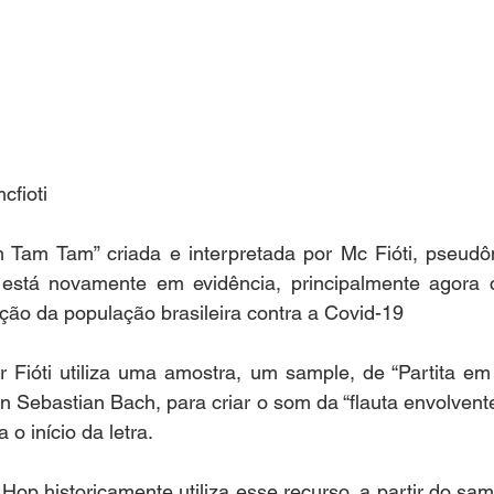
cfioti
Tam Tam” criada e interpretada por Mc Fióti, pseudô
está novamente em evidência, principalmente agora c
ção da população brasileira contra a Covid-19
r Fióti utiliza uma amostra, um sample, de “Partita em
nn Sebastian Bach, para criar o som da “flauta envolven
o início da letra.
 Hop historicamente utiliza esse recurso, a partir do sam