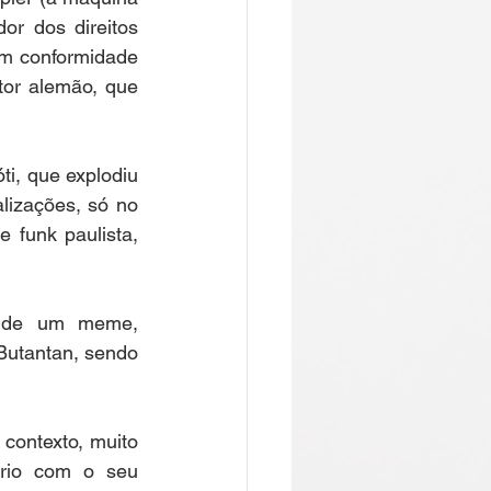
r dos direitos 
m conformidade 
or alemão, que 
, que explodiu 
izações, só no 
 funk paulista, 
 de um meme, 
Butantan, sendo 
contexto, muito 
ório com o seu 