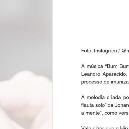
Foto: Instagram / @m
A música “Bum Bum 
Leandro Aparecido, 
processo de imuniza
A melodia criada po
flauta solo” de Joha
a mente”, como versa 
Vale dizer que o Hip