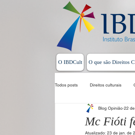
O IBDCult
O que são Direitos C
Todos posts
Direitos culturais
Blog Opinião
22 de
Sistema Nacional de Cultura
Mc Fióti f
Atualizado:
23 de jan. de 
Allan Magalhães - Coluna Exordial