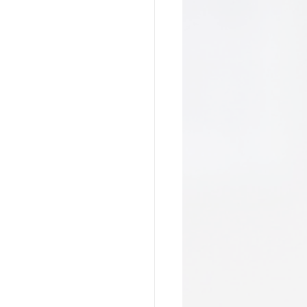
a do Cafundó
Giramundo
onga
João Polaro