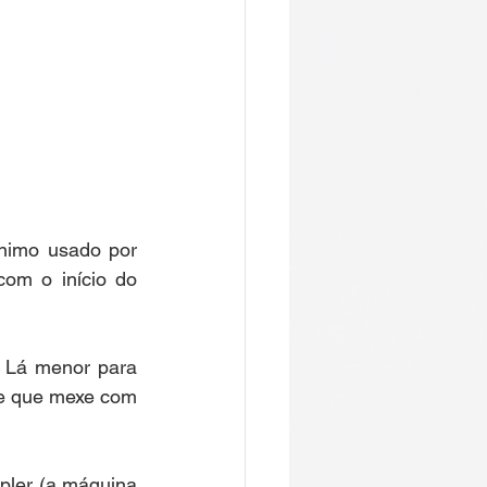
nimo usado por 
om o início do 
 Lá menor para 
te que mexe com 
pler (a máquina 