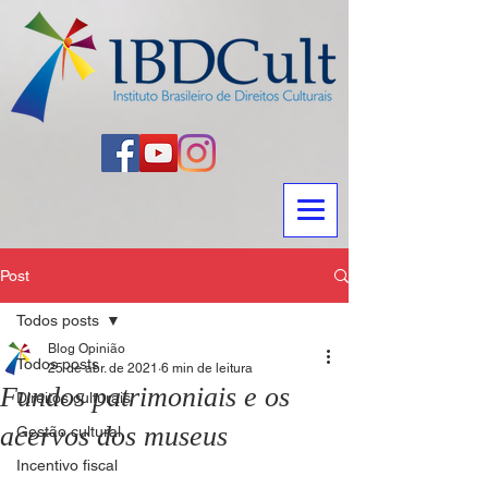
Post
Todos posts
Blog Opinião
Todos posts
25 de abr. de 2021
6 min de leitura
Fundos patrimoniais e os
Direitos culturais
acervos dos museus
Gestão cultural
Incentivo fiscal