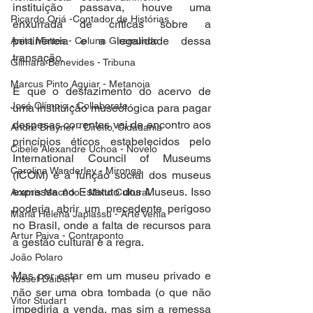
instituição passava, houve uma 
Ricardo Oriá -Contador de Histórias
enxurrada de críticas sobre a 
pertinência e a legalidade dessa 
Anita Mattes - Coluna Giramundo
transação. 
Gilmara Benevides - Tribuna
Marcus Pinto Aguiar - Metanoia
É que o desfazimento do acervo de 
José Olímpio - Collaborate
uma instituição museológica para pagar 
despesas correntes vai de encontro aos 
André Brayner - Direito, Cidadania
princípios éticos estabelecidos pelo 
Cibele Alexandre Uchoa - Novelo
International Council of Museums 
Carolina Wanderley - Mironga
(ICOM) e à função social dos museus 
expressa no Estatuto dos Museus. Isso 
Aramis Macêdo - Mixto Cultural
poderia abrir um precedente perigoso 
Maria Helena Japiassu - Arte Venia
no Brasil, onde a falta de recursos para 
Artur Paiva - Contraponto
a gestão cultural é a regra. 
João Polaro
Mas por estar em um museu privado e 
Yussef Daibert
não ser uma obra tombada (o que não 
Vitor Studart
impediria a venda, mas sim a remessa 