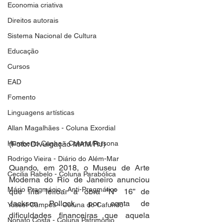
Economia criativa
Direitos autorais
Sistema Nacional de Cultura
Educação
Cursos
EAD
Fomento
Linguagens artísticas
Allan Magalhães - Coluna Exordial
Humberto Cunha - Coluna Persona
(Foto: Divulgação MAM/RJ)
Rodrigo Vieira - Diário do Além-Mar
Quando, em 2018, o Museu de Arte 
Cecilia Rabelo - Coluna Parabólica
Moderna do Rio de Janeiro anunciou 
Mário Pragmácio - Anti-Pragmático
que iria leiloar a obra “Nº 16” de 
Jackson Pollock, por conta de 
Yussef Campos - Coluna do Cafundó
dificuldades financeiras que aquela 
Nonato Costa - Coluna Patrimônio