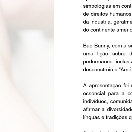
simbologias em contr
de direitos humanos,
da indústria, geralm
do continente americ
Bad Bunny, com a su
uma lição sobre d
performance inclus
desconstruiu a “Amér
A apresentação foi
essencial para a c
indivíduos, comunid
afirmar a diversidad
línguas e tradições