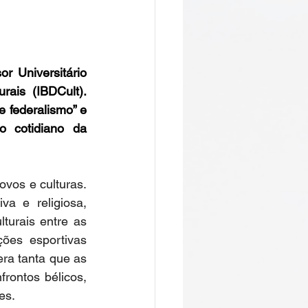
r Universitário 
rais (IBDCult). 
 federalismo” e 
 cotidiano da 
vos e culturas. 
a e religiosa, 
turais entre as 
ões esportivas 
a tanta que as 
ontos bélicos, 
s.   