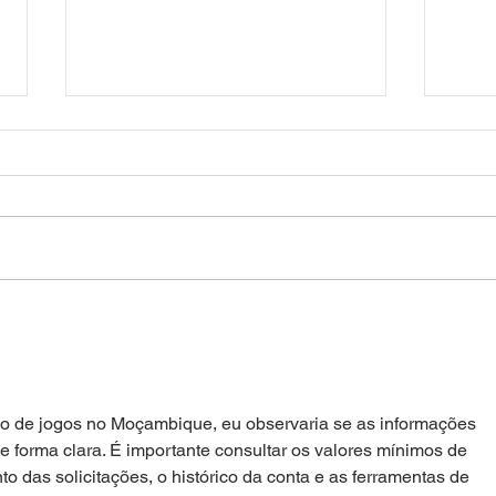
Constitucionalismo digital e
Parl
charge nas eleições
parti
vo de jogos no Moçambique, eu observaria se as informações 
e forma clara. É importante consultar os valores mínimos de 
to das solicitações, o histórico da conta e as ferramentas de 