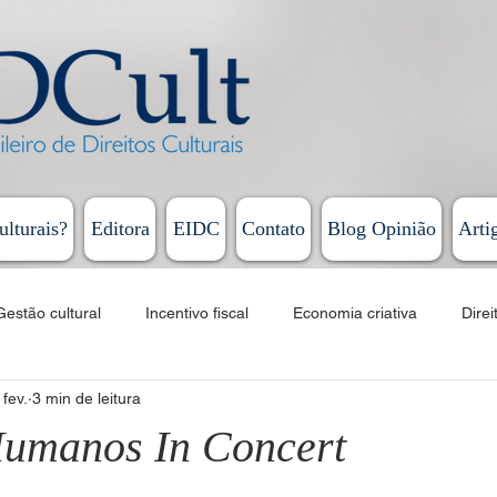
ulturais?
Editora
EIDC
Contato
Blog Opinião
Arti
Gestão cultural
Incentivo fiscal
Economia criativa
Direi
 fev.
3 min de leitura
Educação
Cursos
EAD
Fomento
Linguagens artí
Humanos In Concert
Humberto Cunha - Coluna Persona
Rodrigo Vieira - Diário