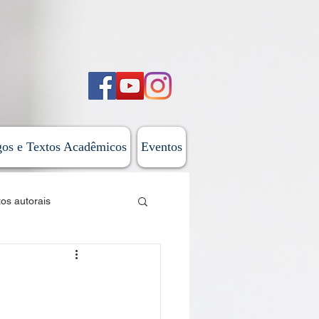
gos e Textos Acadêmicos
Eventos
tos autorais
sticas
 do Além-Mar