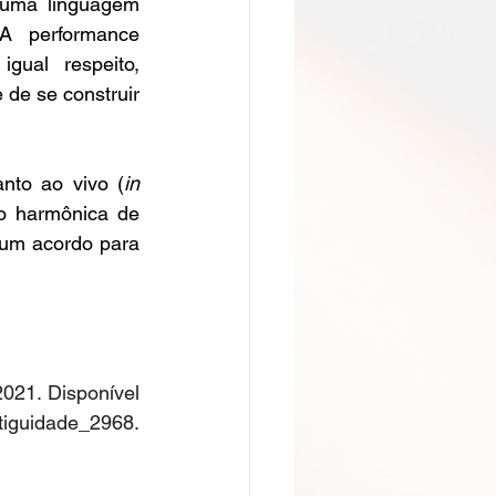
uma linguagem 
A performance 
ual respeito, 
de se construir 
nto ao vivo (
in 
o harmônica de 
um acordo para 
021. Disponível 
ntiguidade_2968
. 