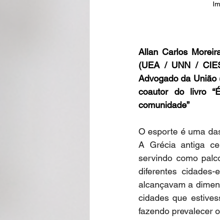
Im
Allan Carlos Moreira
(UEA / UNN / CIESA).
Advogado da União (A
coautor do livro “
comunidade”
O esporte é uma das 
A Grécia antiga cel
servindo como palco 
diferentes cidades
alcançavam a dimens
cidades que estives
fazendo prevalecer o