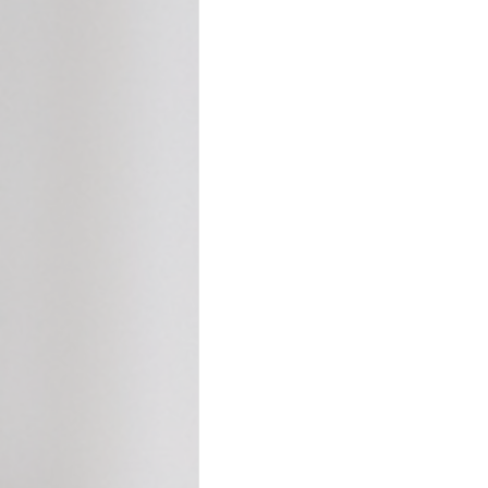
Cecilia Rabelo - Coluna Parabólica
Nonato Costa - Coluna Patrimônio
Gilmara Benevides - Tribuna
M
André Brayner - Direito, Cidadania
Aramis Macêdo - Mixto Cultural