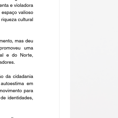
nta e violadora 
 espaço valioso 
iqueza cultural 
mento, mas deu 
 promoveu uma 
l e do Norte, 
adores. 
 da cidadania 
 autoestima em 
movimento para 
de identidades, 