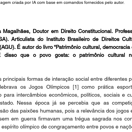
agem criada por IA com base em comandos fornecidos pelo autor.
 Magalhães, Doutor em Direito Constitucional. Professo
 Articulista do Instituto Brasileiro de Direitos Cultu
GU). É autor do livro “Patrimônio cultural, democracia e
É disso que o povo gosta: o patrimônio cultural no
principais formas de interação social entre diferentes po
ebrava os Jogos Olímpicos [1] como prática esportiv
para intercâmbios econômicos, políticos, sociais e cul
-estado. Nessa época já se percebia que as competiç
ão das paixões humanas, pois a relevância dos jogos er
sem em guerra firmavam uma trégua sagrada nos confr
 espírito olímpico de congraçamento entre povos e naçõe