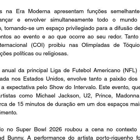
s na Era Moderna apresentam funções semelhante
ançar e envolver simultaneamente todo o mundo 
o, tornando-se um espaço privilegiado para a difusão d
entos ao evento e ao que ocorre ao seu redor. T
anto
ternacional (COI) proibiu nas Olimpíadas de Tóquio
ões políticas ou religiosas.  
anual da principal Liga de Futebol Americano (NFL) 
da nos Estados Unidos, envolve tanto a paixão dos 
 a expectativa pelo Show do Intervalo. Este evento, qu
rtistas como Michael Jackson, U2, Prince, Madonna
rca de 15 minutos de duração em um dos espaços mais
imento. 
lo no Super Bowl 2026 roubou a cena no contexto 
d Bunny. A performance do artista porto-riquenho fo