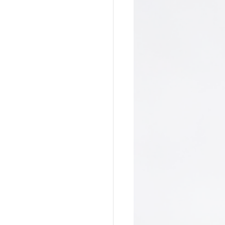
a do Cafundó
Giramundo
onga
João Polaro