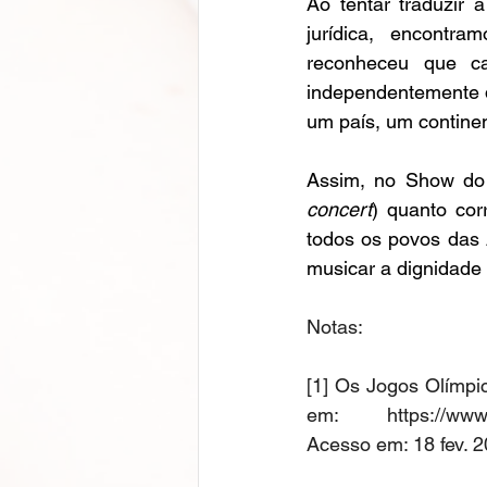
Ao tentar traduzi
jurídica, encontr
reconheceu que ca
independentemente de
um país, um continen
Assim, no Show do 
concert
) quanto co
todos os povos das 
musicar a dignidade
Notas:     
[1]
Os Jogos Olímpico
em: 
https://www
Acesso em: 18 fev. 2