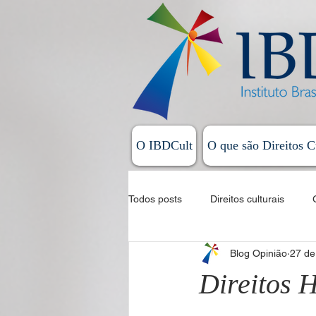
O IBDCult
O que são Direitos C
Todos posts
Direitos culturais
Blog Opinião
27 de
Sistema Nacional de Cultura
Direitos 
Allan Magalhães - Coluna Exordial