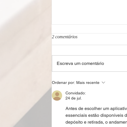
2 comentários
Escreva um comentário
Carta Cultural Ibero-
Ordenar por:
Mais recente
americana: acertos e
descompassos na política de
Convidado:
salvaguarda dos conhecimentos
24 de jul.
tradicionais
Antes de escolher um aplicati
essenciais estão disponíveis d
depósito e retirada, o andamen