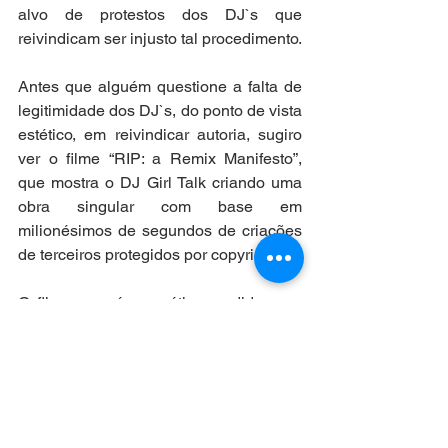
alvo de protestos dos DJ`s que 
reivindicam ser injusto tal procedimento.
Antes que alguém questione a falta de 
legitimidade dos DJ`s, do ponto de vista 
estético, em reivindicar autoria, sugiro 
ver o filme “RIP: a Remix Manifesto”, 
que mostra o DJ Girl Talk criando uma 
obra singular com base em 
milionésimos de segundos de criações 
de terceiros protegidos por copyright. 
O filme, que é uma ótima pedida para 
fugir um pouco das lives, também está 
licenciado em Creative Commons, no 
seguinte link: 
https://www.youtube.com/watch?
v=quO_Dzm4rnk
.