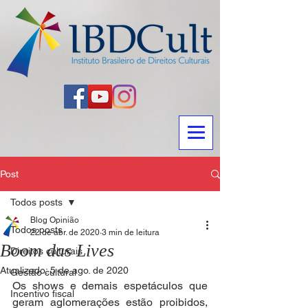
Post
Todos posts
Blog Opinião
Todos posts
22 de abr. de 2020
3 min de leitura
Boom das Lives
Direitos culturais
Atualizado:
5 de ago. de 2020
Gestão cultural
Os shows e demais espetáculos que 
Incentivo fiscal
geram aglomerações estão proibidos, 