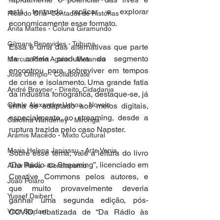
está tentando replicar e explorar 
Ricardo Oriá -Contador de Histórias
economicamente esse formato. 
Anita Mattes - Coluna Giramundo
Gilmara Benevides - Tribuna
Essa é uma das alternativas que parte 
da cadeia produtiva do segmento 
Marcus Pinto Aguiar - Metanoia
encontrou para sobreviver em tempos 
José Olímpio - Collaborate
de crise e isolamento. Uma grande fatia 
André Brayner - Direito, Cidadania
da indústria fonográfica, destaque-se, já 
Cibele Alexandre Uchoa - Novelo
tinha se adaptado aos meios digitais, 
especialmente ao streaming, desde a 
Carolina Wanderley - Mironga
ruptura trazida pelo caso Napster.
Aramis Macêdo - Mixto Cultural
Maria Helena Japiassu - Arte Venia
Sobre esse tema, vale a leitura do livro 
“Da Rádio ao Streaming”, licenciado em 
Artur Paiva - Contraponto
Creative Commons pelos autores, e 
João Polaro
que muito provavelmente deveria 
Yussef Daibert
ganhar uma segunda edição, pós-
Vitor Studart
COVID, rebatizada de “Da Rádio às 