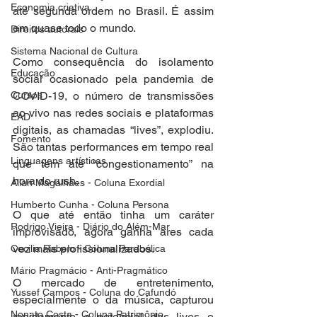
Economia criativa
até segunda ordem no Brasil. É assim 
em quase todo o mundo. 
Direitos autorais
Sistema Nacional de Cultura
Como consequência do isolamento 
Educação
social ocasionado pela pandemia de 
Cursos
COVID-19, o número de transmissões 
ao vivo nas redes sociais e plataformas 
EAD
digitais, as chamadas “lives”, explodiu. 
Fomento
São tantas performances em tempo real 
Linguagens artísticas
que tem até “congestionamento” na 
hora do rush.
Allan Magalhães - Coluna Exordial
Humberto Cunha - Coluna Persona
O que até então tinha um caráter 
Rodrigo Vieira - Diário do Além-Mar
improvisado, agora ganha ares cada 
vez mais profissionalizados. 
Cecilia Rabelo - Coluna Parabólica
Mário Pragmácio - Anti-Pragmático
O mercado de entretenimento, 
Yussef Campos - Coluna do Cafundó
especialmente o da música, capturou 
Nonato Costa - Coluna Patrimônio
rapidamente o potencial das lives e 