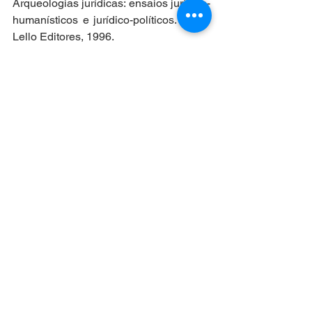
Arqueologias jurídicas: ensaios jurídico-
humanísticos e jurídico-políticos. Porto: 
Lello Editores, 1996.
(2) LEVI-STRAUSS, Claude. 
Antropologia estrutural. São Paulo: 
Cossac Naify, 2014.
(3) WILLIAMS, Raymond. Culture and 
society: 1780-1950. London: Hogwart 
Press, 1987.
(4) KRIEGER, Peter. El “derecho” en las 
investigaciones estéticas: nuevas 
exigencias para la historia del arte. 
UNAM: Anales del Instituto de 
Investigaciones Estéticas, num. 78, 
2001.
(5) GELL, Alfred. Arte y agencia: una 
teoría antropológica. 1ª ed. Ciudad 
Autónoma de Buenos Aires: SB, 2016.
(6) FRANCA FILHO. Marcílio Toscano. 