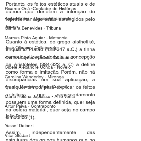
Portanto, os feitos estéticos atuais e de 
Ricardo Oriá -Contador de Histórias
outrora que denotam a intenção de 
Anita Mattes - Coluna Giramundo
representar algo estão abrangidos pelo 
termo. 
Gilmara Benevides - Tribuna
Marcus Pinto Aguiar - Metanoia
Quanto à estética, do grego aisthetiké, 
José Olímpio - Collaborate
enquanto Platão (428-347 a.C.) a tinha 
como idealização do belo, a concepção 
André Brayner - Direito, Cidadania
de Aristóteles (384-322 a. C) a define 
Cibele Alexandre Uchoa - Novelo
como forma e imitação. Porém, não há 
Carolina Wanderley - Mironga
discrepâncias em sua aplicação, a 
Aramis Macêdo - Mixto Cultural
qualquer tempo, para explicar os feitos 
artísticos que necessariamente 
Maria Helena Japiassu - Arte Venia
possuem uma forma definida, quer seja 
Artur Paiva - Contraponto
na esfera material, quer seja no campo 
João Polaro
simbólico (1).
Yussef Daibert
Assim, independentemente das 
Vitor Studart
estruturas dos grupos humanos que no 