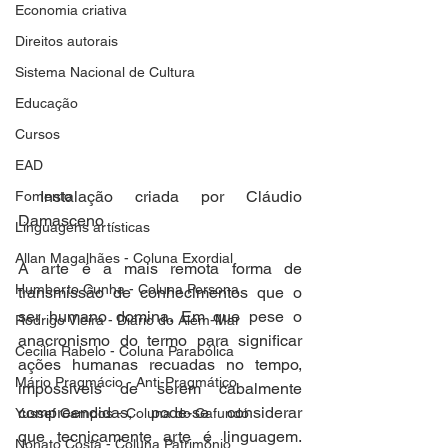
Economia criativa
Direitos autorais
Sistema Nacional de Cultura
Educação
Cursos
EAD
 Instalação criada por Cláudio 
Fomento
Damasceno
Linguagens artísticas
Allan Magalhães - Coluna Exordial
A arte é a mais remota forma de 
Humberto Cunha - Coluna Persona
transmissão de conhecimentos que o 
ser humano domina. Em que pese o 
Rodrigo Vieira - Diário do Além-Mar
anacronismo do termo para significar 
Cecilia Rabelo - Coluna Parabólica
ações humanas recuadas no tempo, 
Mário Pragmácio - Anti-Pragmático
impossíveis de serem cabalmente 
compreendidas, pode-se considerar 
Yussef Campos - Coluna do Cafundó
que tecnicamente arte é linguagem. 
Nonato Costa - Coluna Patrimônio