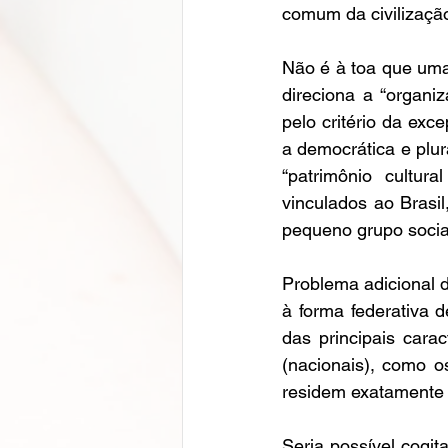
comum da civilização
Não é à toa que uma 
direciona a “organiz
pelo critério da exc
a democrática e plu
“patrimônio cultura
vinculados ao Brasi
pequeno grupo socia
Problema adicional d
à forma federativa d
das principais cara
(nacionais), como o
residem exatamente n
Seria possível cogita