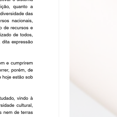
ção, quanto a 
iversidade das 
sos nacionais, 
o de recursos e 
zado de todos, 
dita expressão 
em e cumprirem 
rrer, porém, de 
hoje estão sob 
udado, vindo à 
idade cultural, 
 nem de terras 