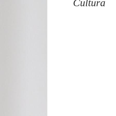
Cultura
Cecilia Rabelo - Coluna Parabólica
Nonato Costa - Coluna Patrimônio
Gilmara Benevides - Tribuna
M
André Brayner - Direito, Cidadania
Aramis Macêdo - Mixto Cultural