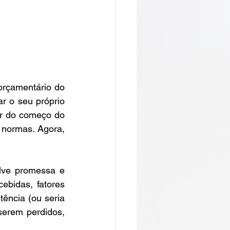
rçamentário do 
r o seu próprio 
ir do começo do 
 normas. Agora, 
ve promessa e 
bidas, fatores 
ncia (ou seria 
erem perdidos, 