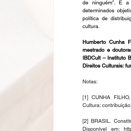
de ninguém”. E a 
determinados objet
política de distrib
cultura. 
Humberto Cunha Fil
mestrado e doutora
IBDCult – Instituto B
Direitos Culturais: 
Notas: 
[1] CUNHA FILHO, 
Cultura: contribuiçã
[2] BRASIL. Constit
Disponível em: 
htt