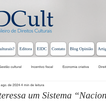
ulturais?
Editora
EIDC
Contato
Blog Opinião
Arti
Gestão cultural
Incentivo fiscal
Economia criativa
Direi
 ago. de 2024
4 min de leitura
Educação
Cursos
EAD
Fomento
Linguagens artí
teressa um Sistema “Nacion
Humberto Cunha - Coluna Persona
Rodrigo Vieira - Diário