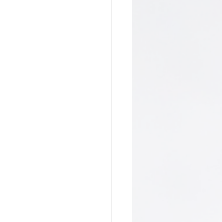
a do Cafundó
Giramundo
onga
João Polaro