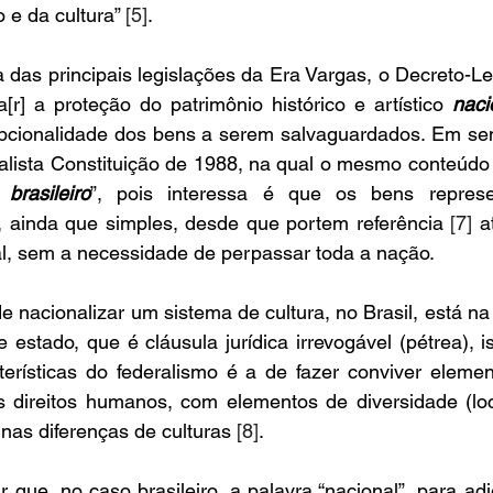
 e da cultura” 
[5]
. 
das principais legislações da Era Vargas, o Decreto-Lei
a[r] a proteção do patrimônio histórico e artístico 
naci
epcionalidade dos bens a serem salvaguardados. Em sent
ralista Constituição de 1988, na qual o mesmo conteúdo
l 
brasileiro
”, pois interessa é que os bens represen
l, ainda que simples, desde que portem referência 
[7]
 a
l, sem a necessidade de perpassar toda a nação. 
e nacionalizar um sistema de cultura, no Brasil, está na 
e estado, que é cláusula jurídica irrevogável (pétrea), 
cterísticas do federalismo é a de fazer conviver eleme
s direitos humanos, com elementos de diversidade (loca
as diferenças de culturas 
[8]
. 
r que, no caso brasileiro, a palavra “nacional”, para adj