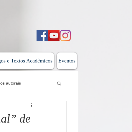
gos e Textos Acadêmicos
Eventos
tos autorais
sticas
al” de
 do Além-Mar