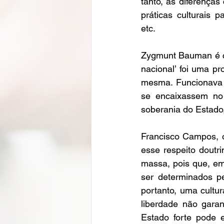
tanto, as diferenças
práticas culturais 
etc. 
Zygmunt Bauman é ci
nacional’ foi uma p
mesma. Funcionava p
se encaixassem no 
soberania do Estado, 
Francisco Campos, o 
esse respeito doutri
massa, pois que, em
ser determinados p
portanto, uma cultur
liberdade não garan
Estado forte pode 