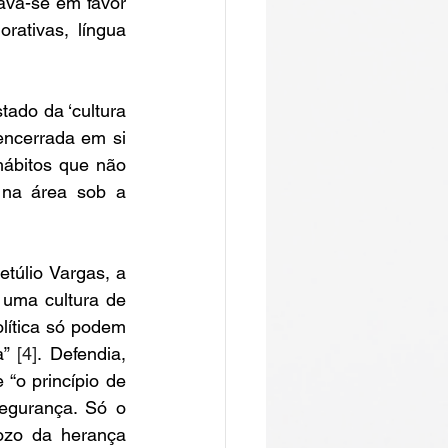
ava-se em favor 
rativas, língua 
ado da ‘cultura 
encerrada em si 
ábitos que não 
 na área sob a 
túlio Vargas, a 
 uma cultura de 
lítica só podem 
” 
[4]
. Defendia, 
“o princípio de 
egurança. Só o 
ozo da herança 