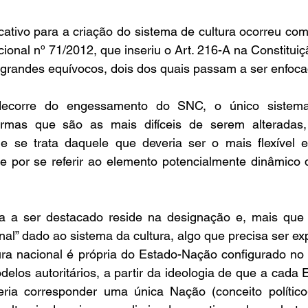
cativo para a criação do sistema de cultura ocorreu co
onal nº 71/2012, que inseriu o Art. 216-A na Constituiçã
 grandes equívocos, dois dos quais passam a ser enfoca
decorre do engessamento do SNC, o único sistema
ormas que são as mais difíceis de serem alteradas
e se trata daquele que deveria ser o mais flexível e
e por se referir ao elemento potencialmente dinâmico d
a ser destacado reside na designação e, mais que is
nal” dado ao sistema da cultura, algo que precisa ser exp
ra nacional é própria do Estado-Nação configurado no i
delos autoritários, a partir da ideologia de que a cada 
deveria corresponder uma única Nação (conc
eito polític