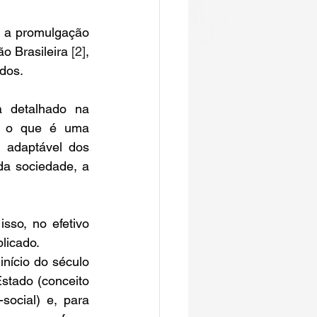
m a promulgação 
o Brasileira 
[2]
, 
dos.  
 detal
hado na 
, o que é uma 
 adaptável dos 
a sociedade, a 
so, no efetivo 
licado. 
nício do século 
Estado (conceito 
o-social) e, para 