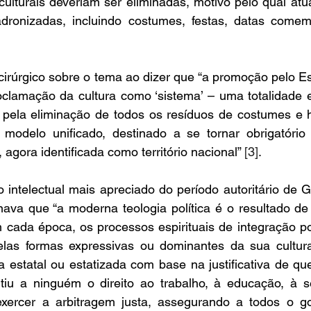
 culturais deveriam ser eliminadas, motivo pelo qual atu
padronizadas, incluindo costumes, festas, datas comemo
rúrgico sobre o tema ao dizer que “a promoção pelo Est
roclamaç
ão da cultura como ‘sistema’ – uma totalidade 
ela eliminação de todos os resíduos de costumes e h
modelo unificado, destinado a se tornar obrigatório
agora identificada como território nacional” 
[3]
. 
intelectual mais apreciado do período autoritário de Ge
nava que “a moderna teologia política é o resultado de
 cada época, os processos espirituais de integração po
elas formas expressivas ou dominantes da sua cultura
a estatal ou estatizada com base na justificativa de que 
tiu a ninguém o direito ao trabalho, à educação, à s
exercer a arbitragem justa, assegurando a todos o g