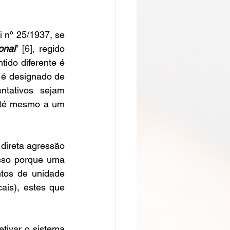
 nº 25/1937, se 
onal
” 
[6]
, regido 
ido diferente é 
 é designado de 
tativos sejam 
té mesmo a um 
direta agressão 
isso porque uma 
ntos de unidade 
is), estes que 
etivar o sistema 