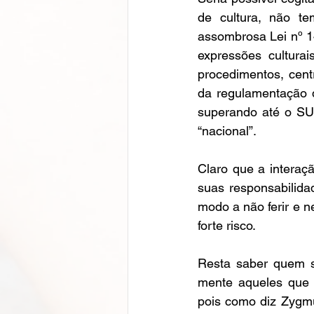
de cultura, não te
assombrosa Lei nº 1
expressões culturai
procedimentos, centr
da regulamentação d
superando até o SUS
“nacional”. 
Claro que a interaç
suas responsabilidad
modo a não ferir e 
forte risco. 
Resta saber quem se
mente aqueles que q
pois como diz Zygmu