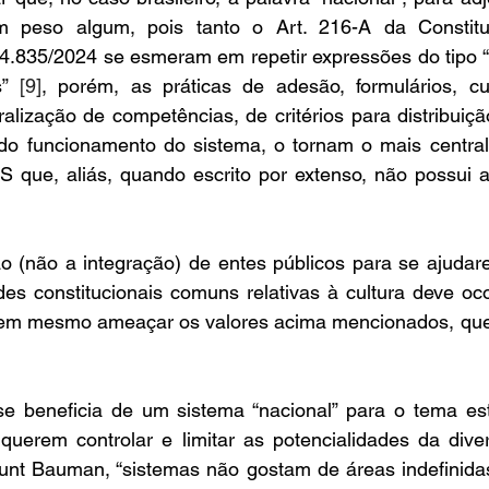
m peso algum, pois tanto o Art. 216-A da Constitui
4.835/2024 se esmeram em repetir expressões do tipo “d
s” 
[9]
, porém, as práticas de adesão, formulários, cur
alização de competências, de critérios para distribuiçã
o funcionamento do sistema, o tornam o mais centrali
 que, aliás, quando escrito por extenso, não possui a 
ão (não a integração) de entes públicos para se ajudar
es constitucionais comuns relativas à cultura deve oco
nem mesmo ameaçar os valores acima mencionados, que 
 beneficia de um sistema “nacional” para o tema est
uerem controlar e limitar as potencialidades da divers
nt Bauman, “sistemas não gostam de áreas indefinidas