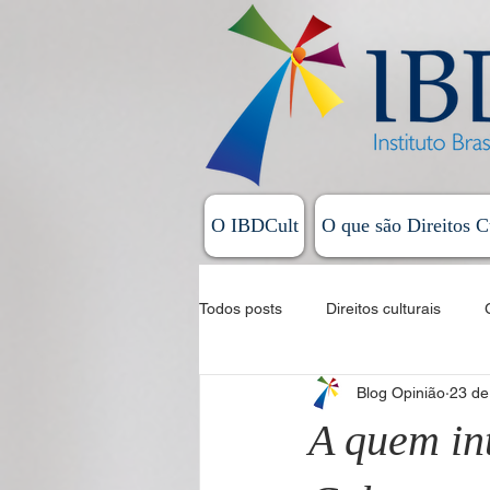
O IBDCult
O que são Direitos C
Todos posts
Direitos culturais
Blog Opinião
23 de
Sistema Nacional de Cultura
A quem in
Allan Magalhães - Coluna Exordial