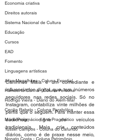
Economia criativa
Direitos autorais
Sistema Nacional de Cultura
Educação
Cursos
EAD
Fomento
Linguagens artísticas
Allan Magalhães - Coluna Exordial
Carlinhos Maia é um comediante e 
influenciador digital que tem inúmeros 
Humberto Cunha - Coluna Persona
seguidores nas redes sociais. Só no 
Rodrigo Vieira - Diário do Além-Mar
Instagram, contabiliza vinte milhões de 
Cecilia Rabelo - Coluna Parabólica
perfis que o seguem. Para manter essa 
audiência, digna de veículos 
Mário Pragmácio - Anti-Pragmático
tradicionais, Maia cria conteúdos 
Yussef Campos - Coluna do Cafundó
diários, como é de praxe nesse meio, 
Nonato Costa - Coluna Patrimônio