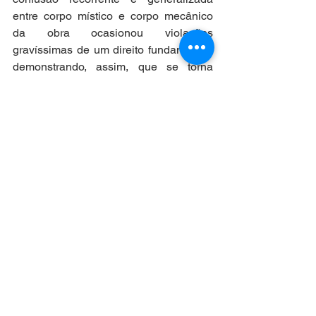
entre corpo místico e corpo mecânico 
da obra ocasionou violações 
gravíssimas de um direito fundamental, 
demonstrando, assim, que se torna 
cada vez mais urgente e necessária a 
difusão de noções básicas de direitos 
autorais para a criação de conteúdo 
digital. 
Mário Pragmácio - Professor do 
Departamento de Arte da UFF, 
conselheiro do Instituto Brasileiro de 
Direitos Culturais (IBDCult), mestre em 
Museologia e Patrimônio, especialista 
em Patrimônio Cultural e Doutor em 
Teoria do Estado e Direito 
Constitucional
Mário Pragmácio - Anti-Pragmático