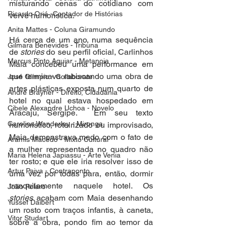
misturando cenas do cotidiano com 
Ricardo Oriá -Contador de Histórias
verve humorística. 
Anita Mattes - Coluna Giramundo
Há cerca de um ano, numa sequência 
Gilmara Benevides - Tribuna
de 
stories
 do seu perfil oficial, Carlinhos 
Marcus Pinto Aguiar - Metanoia
Maia concebeu uma performance em 
que terminava rabiscando uma obra de 
José Olímpio - Collaborate
artes plásticas exposta num quarto de 
André Brayner - Direito, Cidadania
hotel no qual estava hospedado em 
Cibele Alexandre Uchoa - Novelo
Aracaju, Sergipe.  Em seu texto 
Carolina Wanderley - Mironga
humorístico, roteirizado ou improvisado, 
Maia demonstrava medo com o fato de 
Aramis Macêdo - Mixto Cultural
a mulher representada no quadro não 
Maria Helena Japiassu - Arte Venia
ter rosto; e que ele iria resolver isso de 
Artur Paiva - Contraponto
uma vez por todas para, então, dormir 
tranquilamente naquele hotel. Os 
João Polaro
stories
 acabam com Maia desenhando 
Yussef Daibert
um rosto com traços infantis, à caneta, 
Vitor Studart
sobre a obra, pondo fim ao temor da 