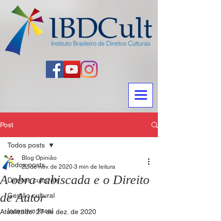
Post
Todos posts
Blog Opinião
Todos posts
22 de nov. de 2020
3 min de leitura
A obra rabiscada e o Direito
Direitos culturais
de Autor
Gestão cultural
Incentivo fiscal
Atualizado:
27 de dez. de 2020