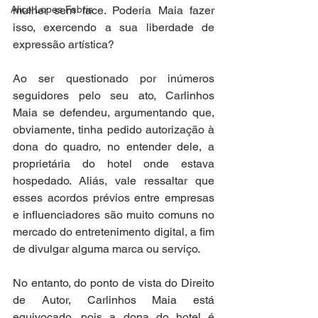
Alice Lopes Fabris
mulher sem face. Poderia Maia fazer 
isso, exercendo a sua liberdade de 
expressão artística? 
Ao ser questionado por inúmeros 
seguidores pelo seu ato, Carlinhos 
Maia se defendeu, argumentando que, 
obviamente, tinha pedido autorização à 
dona do quadro, no entender dele, a 
proprietária do hotel onde estava 
hospedado. Aliás, vale ressaltar que 
esses acordos prévios entre empresas 
e influenciadores são muito comuns no 
mercado do entretenimento digital, a fim 
de divulgar alguma marca ou serviço. 
No entanto, do ponto de vista do Direito 
de Autor, Carlinhos Maia está 
equivocado, pois a dona do hotel é 