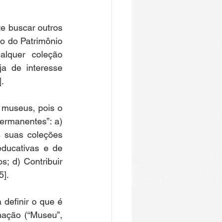
e buscar outros 
 do Patrimônio 
lquer coleção 
 de interesse 
.  
 museus, pois o 
rmanentes”: a) 
 suas coleções 
ducativas e de 
; d) Contribuir 
].  
 definir o que é 
ação (“Museu”, 