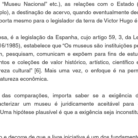
 “Museu Nacional” etc.), as relações com o Estado 
plo), a destinação de acervo, quando eventualmente deci
sa, é a legislação da Espanha, cujo artigo 59, 3, da Le
(16/1985), estabelece que “Os museus são instituições 
m, pesquisam, comunicam e expõem para fins de estu
os e coleções de valor histórico, artístico, científico 
reza cultural” [6]. Mais uma vez, o enfoque é na per
natureza econômica. 
 das comparações, importa saber se a exigência de
racterizar um museu é juridicamente aceitável para
 Uma hipótese plausível é que a exigência seja inconstitu
 
o e decorre de que a livre iniciativa é um dos fundament