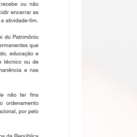
(recebe ou não 
dir encerrar as 
atividades. O que importa mesmo para o legislador da terra de Victor Hugo é a atividade-fim.  
i do Patrimônio 
permanentes que 
do, educação e 
e técnico ou de 
manência e nas 
 não ter fins 
 o ordenamento 
cional, por pelo 
os da República 