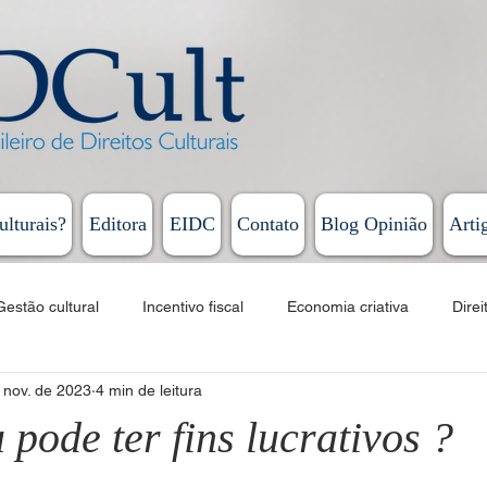
ulturais?
Editora
EIDC
Contato
Blog Opinião
Arti
Gestão cultural
Incentivo fiscal
Economia criativa
Direi
 nov. de 2023
4 min de leitura
Educação
Cursos
EAD
Fomento
Linguagens artí
pode ter fins lucrativos ?
Humberto Cunha - Coluna Persona
Rodrigo Vieira - Diário