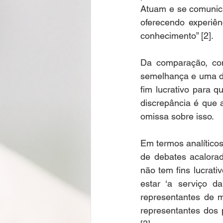
Atuam e se comunica
oferecendo experiên
conhecimento” [2].  
Da comparação, con
semelhança e uma di
fim lucrativo para 
discrepância é que 
omissa sobre isso.  
Em termos analíticos
de debates acalora
não tem fins lucrat
estar ‘a serviço d
representantes de m
representantes dos p