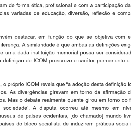
m de forma ética, profissional e com a participação da
cias variadas de educação, diversão, reflexão e compa
vém destacar, em função do que se objetiva com est
ferença. A similaridade é que ambas as definições exig
que uma dada instituição memorial possa ser considera
a definição do ICOM prescreve o caráter permanente e a
, o próprio ICOM revela que “a adoção desta definição 
dos. As divergências giravam em torno da afirmação 
ivos. Mas o debate realmente quente girou em torno do 
a sociedade’. A disputa ocorreu até mesmo em nível
useus de países ocidentais, [do chamado] mundo livr
aíses do bloco socialista de induzirem práticas social