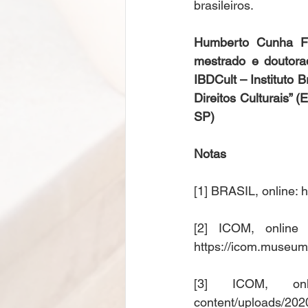
brasileiros. 
Humberto Cunha Fil
mestrado e doutora
IBDCult – Instituto Br
Direitos Culturais” (
SP)
Notas
[1] BRASIL, online: 
[2] ICOM, online 
https://icom.museum
[3] ICOM, onl
content/uploads/202