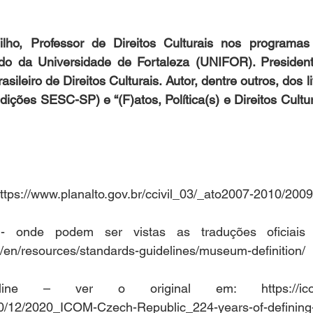
ho, Professor de Direitos Culturais nos programas 
do da Universidade de Fortaleza (UNIFOR). Presiden
asileiro de Direitos Culturais. Autor, dentre outros, dos li
Edições SESC-SP) e “(F)atos, Política(s) e Direitos Cultura
https://www.planalto.gov.br/ccivil_03/_ato2007-2010/2009
- onde podem ser vistas as traduções oficiais da
/en/resources/standards-guidelines/museum-definition/ 
ine – ver o original em: https://icom
0/12/2020_ICOM-Czech-Republic_224-years-of-defining