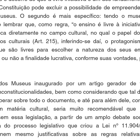
a Constituição pode excluir a possibilidade de empreende
useus. O segundo é mais específico: tendo o mus
lembrar que, como regra, “o ensino é livre à iniciativa
toca diretamente no campo cultural, no qual o papel do
tos culturais (Art. 215), inferindo-se daí, o protagoni
ue são livres para escolher a natureza dos seus em
 ou não a finalidade lucrativa, conforme suas vontades, 
dos Museus inaugurado por um artigo gerador de ta
inconstitucionalidades, bem como considerando que tal di
berar sobre todo o documento, e até para além dele, co
 em matéria cultural, seria muito recomendável que 
ssem essa legislação, a partir de um amplo debate soc
a do processo legislativo que criou a Lei nº 11.904
 nem mesmo justificativas sobre as regras relativ