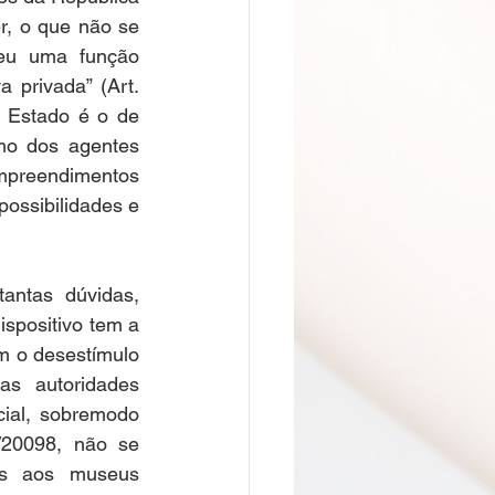
r, o que não se 
eu uma função 
 privada” (Art. 
 Estado é o de 
smo dos agentes 
preendimentos 
possibilidades e 
ntas dúvidas, 
spositivo tem a 
m o desestímulo 
as autoridades 
ial, sobremodo 
/20098, não se 
as aos museus 