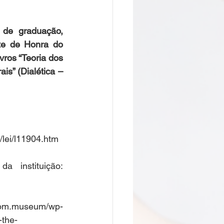
de graduação, 
te de Honra do 
vros “Teoria dos 
is” (Dialética – 
/lei/l11904.htm 
 instituição: 
.museum/wp-
-the-