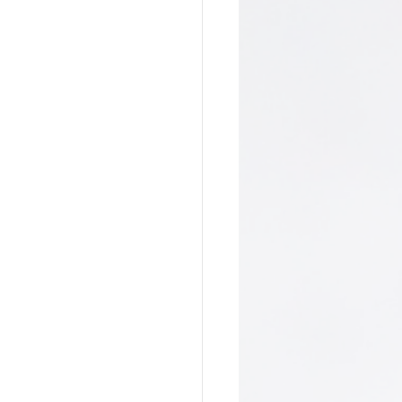
a do Cafundó
Giramundo
onga
João Polaro