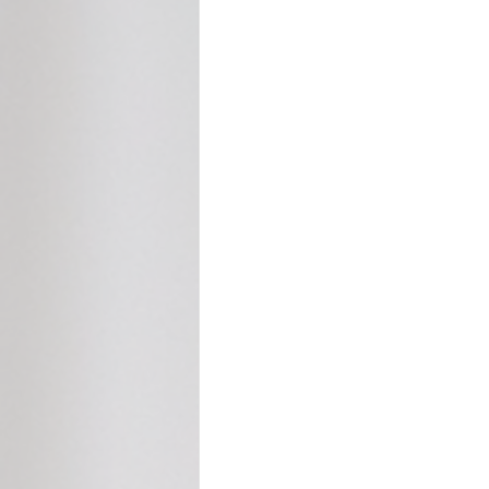
Cecilia Rabelo - Coluna Parabólica
Nonato Costa - Coluna Patrimônio
Gilmara Benevides - Tribuna
M
André Brayner - Direito, Cidadania
Aramis Macêdo - Mixto Cultural