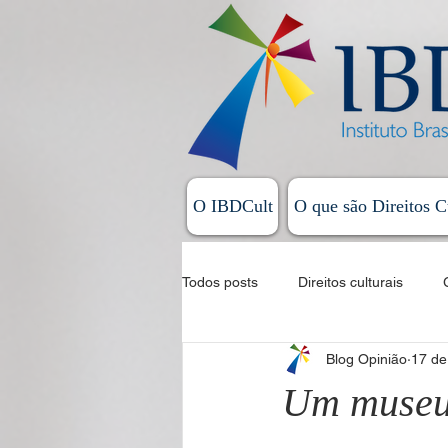
O IBDCult
O que são Direitos C
Todos posts
Direitos culturais
Blog Opinião
17 de
Sistema Nacional de Cultura
Um museu 
Allan Magalhães - Coluna Exordial