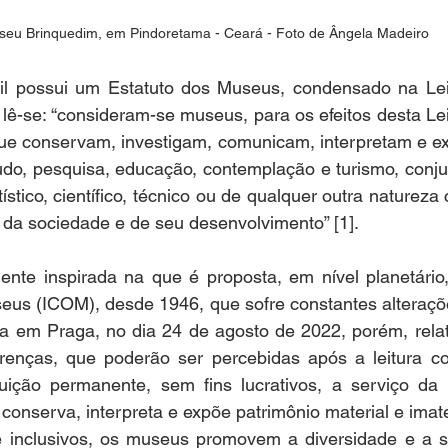
eu Brinquedim, em Pindoretama - Ceará - Foto de Ângela Madeiro
il possui um Estatuto dos Museus, condensado na Lei
 lê-se: “consideram-se museus, para os efeitos desta Lei,
que conservam, investigam, comunicam, interpretam e ex
udo, pesquisa, educação, contemplação e turismo, conju
tístico, científico, técnico ou de qualquer outra natureza c
o da sociedade e de seu desenvolvimento” [1].  
mente inspirada na que é proposta, em nível planetário
eus (ICOM), desde 1946, que sofre constantes alteraçõe
a em Praga, no dia 24 de agosto de 2022, porém, relati
renças, que poderão ser percebidas após a leitura co
ição permanente, sem fins lucrativos, a serviço da 
conserva, interpreta e expõe patrimônio material e imate
 e inclusivos, os museus promovem a diversidade e a su