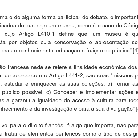
ma e de alguma forma participar do debate, é important
ficados do que seja um museu, como é o caso do Código
a, cujo Artigo L410-1 define que “um museu é qua
a por objetos cuja conservação e apresentação seja
 para o conhecimento, educação e fruição do público” [4]
ção francesa nada se refere à finalidade econômica dos
a, de acordo com o Artigo L441-2, são suas “missões pe
r, estudar e enriquecer as suas coleções; b) Tornar as
 público possível; c) Conceber e implementar ações e
s a garantir a igualdade de acesso à cultura para todos
hecimento e da investigação e para a sua divulgação” [5
ivo, para o direito francês, é algo que importa, não para
tratar de elementos periféricos como o tipo de design