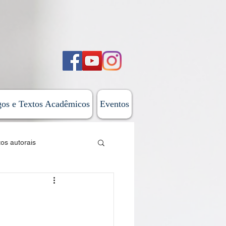
gos e Textos Acadêmicos
Eventos
tos autorais
sticas
 do Além-Mar