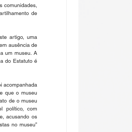
s comunidades, 
rtilhamento de 
e artigo, uma 
em ausência de 
da um museu. A 
 do Estatuto é 
foi acompanhada 
de que o museu 
fato de o museu 
 político, com 
e, acusando os 
istas no museu” 