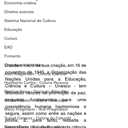
Economia criativa
Direitos autorais
Sistema Nacional de Cultura
Educação
Cursos
EAD
Fomento
Linguagens artísticas
Desde o início de sua criação, em 16 de 
novembro de 1945, a Organização das 
Allan Magalhães - Coluna Exordial
Nações Unidas para a Educação, 
Humberto Cunha - Coluna Persona
Ciência e Cultura – Unesco - tem 
Rodrigo Vieira - Diário do Além-Mar
difundido valores de promoção da paz, 
enquanto fundamentos para uma 
Cecilia Rabelo - Coluna Parabólica
coexistência humana harmoniosa e 
Mário Pragmácio - Anti-Pragmático
segura, assim como entre as nações e 
Yussef Campos - Coluna do Cafundó
povos. E, para tanto, ressalta a 
importância da cultura - além da ciência 
Nonato Costa - Coluna Patrimônio