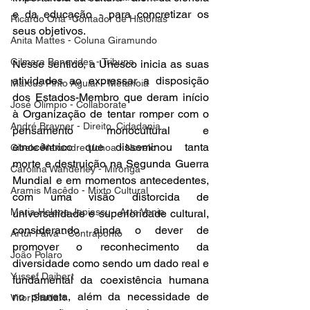
e da educação - para concretizar os 
Ricardo Oriá -Contador de Histórias
seus objetivos.  
Anita Mattes - Coluna Giramundo
Gilmara Benevides - Tribuna
Nesse sentido, a Unesco inicia as suas 
atividades ao expressar a disposição 
Marcus Pinto Aguiar - Metanoia
dos Estados-Membro que deram início 
José Olímpio - Collaborate
à Organização de tentar romper com o 
André Brayner - Direito, Cidadania
pensamento monocultural e 
etnocêntrico que disseminou tanta 
Cibele Alexandre Uchoa - Novelo
morte e destruição na Segunda Guerra 
Carolina Wanderley - Mironga
Mundial e em momentos antecedentes, 
Aramis Macêdo - Mixto Cultural
com uma visão distorcida de 
Maria Helena Japiassu - Arte Venia
universalidade e superioridade cultural, 
considerando ainda o dever de 
Artur Paiva - Contraponto
promover o reconhecimento da 
João Polaro
diversidade como sendo um dado real e 
Yussef Daibert
fundamental da coexistência humana 
no planeta, além da necessidade de 
Vitor Studart