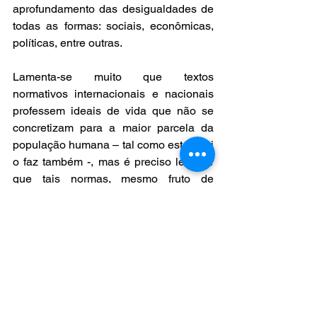
aprofundamento das desigualdades de 
todas as formas: sociais, econômicas, 
políticas, entre outras.  
Lamenta-se muito que textos 
normativos internacionais e nacionais 
professem ideais de vida que não se 
concretizam para a maior parcela da 
população humana – tal como este aqui 
o faz também -, mas é preciso lembrar 
que tais normas, mesmo fruto de 
consensos internacionais, estão 
submetidas a mentes e corações que 
não vivenciam os ideais proclamados, 
que governam Estados e administram 
instituições animados por interesses 
corporativos e de grupos dominantes da 
sociedade, fazendo apenas pequenas 
concessões para protelar o máximo 