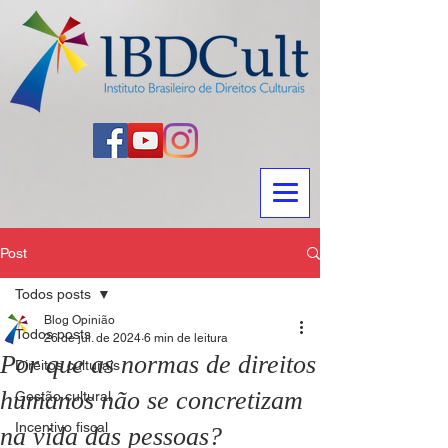
Post
Todos posts
Blog Opinião
Todos posts
26 de jul. de 2024
6 min de leitura
Por que as normas de direitos
Direitos culturais
humanos não se concretizam
Gestão cultural
Incentivo fiscal
na vida das pessoas?