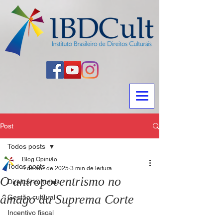
Post
Todos posts
Blog Opinião
Todos posts
4 de abr. de 2025
3 min de leitura
O antropocentrismo no
Direitos culturais
âmago da Suprema Corte
Gestão cultural
Incentivo fiscal