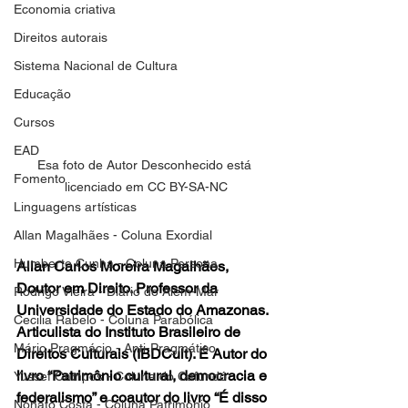
Economia criativa
Direitos autorais
Sistema Nacional de Cultura
Educação
Cursos
EAD
Esa foto de Autor Desconhecido está 
Fomento
licenciado em CC BY-SA-NC
Linguagens artísticas
Allan Magalhães - Coluna Exordial
Humberto Cunha - Coluna Persona
Allan Carlos Moreira Magalhães, 
Doutor em Direito. Professor da 
Rodrigo Vieira - Diário do Além-Mar
Universidade do Estado do Amazonas. 
Cecilia Rabelo - Coluna Parabólica
Articulista do Instituto Brasileiro de 
Mário Pragmácio - Anti-Pragmático
Direitos Culturais (IBDCult). É Autor do 
livro “Patrimônio cultural, democracia e 
Yussef Campos - Coluna do Cafundó
federalismo” e coautor do livro “É disso 
Nonato Costa - Coluna Patrimônio