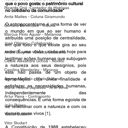
que o povo gosta: o patrimônio cultural 
Ricardo Oriá -Contador de Histórias
no cotidiano da comunidade”
Anita Mattes - Coluna Giramundo
O antropocentrismo é uma forma de ver 
Gilmara Benevides - Tribuna
o mundo em que ao ser humano é 
Marcus Pinto Aguiar - Metanoia
atribuída uma posição de centralidade, 
José Olímpio - Collaborate
em que tudo o que existe gira ao seu 
redor. É uma visão usada até hoje para 
André Brayner - Direito, Cidadania
legitimar ações humanas que subjugam 
Cibele Alexandre Uchoa - Novelo
a natureza aos seus desígnios, pois 
Carolina Wanderley - Mironga
esta não passa de um objeto de 
Aramis Macêdo - Mixto Cultural
apropriação, cuja única finalidade é 
satisfazer as necessidades humanas, 
Maria Helena Japiassu - Arte Venia
independentemente das 
Artur Paiva - Contraponto
consequências. É uma forma egoísta de 
João Polaro
se relacionar com a natureza e com os 
demais seres vivos 
[1]
. 
Yussef Daibert
Vitor Studart
A Constituição de 1988 estabeleceu 