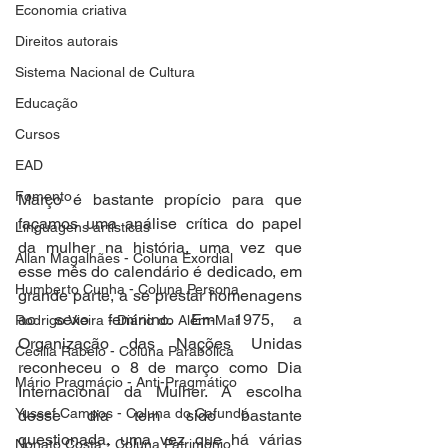
Economia criativa
Direitos autorais
Sistema Nacional de Cultura
Educação
Cursos
EAD
Fomento
Março é bastante propício para que 
façamos uma análise crítica do papel 
Linguagens artísticas
da mulher na história, uma vez que 
Allan Magalhães - Coluna Exordial
esse mês do calendário é dedicado, em 
Humberto Cunha - Coluna Persona
grande parte, a se prestar homenagens 
ao sexo feminino. Em 1975, a 
Rodrigo Vieira - Diário do Além-Mar
Organização das Nações Unidas 
Cecilia Rabelo - Coluna Parabólica
reconheceu o 8 de março como Dia 
Mário Pragmácio - Anti-Pragmático
Internacional da Mulher. A escolha 
Yussef Campos - Coluna do Cafundó
desse dia tem sido bastante 
questionada, uma vez que há várias 
Nonato Costa - Coluna Patrimônio