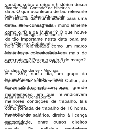
versões sobre a origem histórica dessa 
Ricardo Oriá -Contador de Histórias
data. O que aconteceu de tão relevante 
Anita Mattes - Coluna Giramundo
na História da Humanidade para uma 
data ser consagrada mundialmente 
Gilmara Benevides - Tribuna
como o “Dia da Mulher”? O que houve 
Marcus Pinto Aguiar - Metanoia
de tão importante nesta data para até 
José Olímpio - Collaborate
hoje ser relembrada como um marco 
André Brayner - Direito, Cidadania
histórico e comemorada em mais de 
cem países? Por que o dia 8 de março? 
Cibele Alexandre Uchoa - Novelo
Carolina Wanderley - Mironga
Em 1857, neste dia, um grupo de 
Aramis Macêdo - Mixto Cultural
operárias da indústria têxtil Cotton, de 
Nova York, realizou uma grande 
Maria Helena Japiassu - Arte Venia
manifestação em que reivindicavam 
Artur Paiva - Contraponto
melhores condições de trabalho, tais 
João Polaro
como jornada de trabalho de 10 horas, 
melhoria de salários, direito à licença 
Yussef Daibert
maternidade, entre outros direitos 
Vitor Studart
sociais. Os policiais reprimiram 