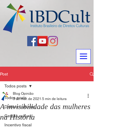
Post
Todos posts
Blog Opinião
Todos posts
3 de mar. de 2021
5 min de leitura
A invisibilidade das mulheres
Direitos culturais
na História
Gestão cultural
Incentivo fiscal