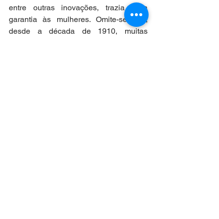
entre outras inovações, trazia essa 
garantia às mulheres. Omite-se que, 
desde a década de 1910, muitas 
brasileiras lutaram por seus direitos de 
cidadania, por sua emancipação e, a 
duras penas, conseguiram ocupar, 
paulatinamente, vários espaços da 
sociedade. Neste sentido, merece 
registro a atuação das sufragistas, que 
lutaram pela conquista do voto, 
ousaram se candidatar e ocuparam 
cargos no poder público, abrindo novos 
caminhos para as mulheres brasileiras. 
Nomes como Leolinda de Figueiredo 
Daltro, fundadora do Partido 
Republicano Feminino; Bertha Lutz, 
militante feminista; Celina Guimarães 
Viana, primeira eleitora; Carlota Pereira 
de Queirós, primeira deputada federal e 