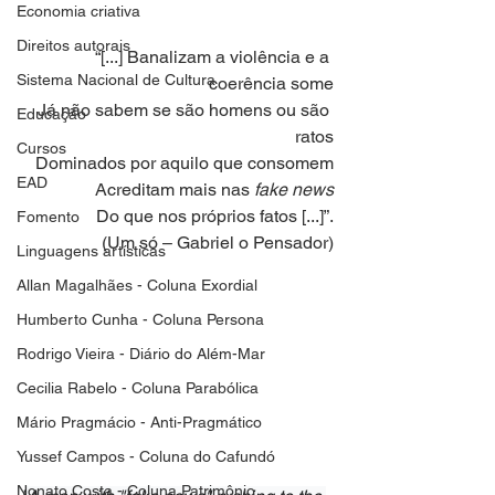
Economia criativa
Direitos autorais
“[...] Banalizam a violência e a 
Sistema Nacional de Cultura
coerência some
Já não sabem se são homens ou são 
Educação
ratos
Cursos
Dominados por aquilo que consomem
EAD
Acreditam mais nas 
fake news
Do que nos próprios fatos [...]”.
Fomento
(Um só – Gabriel o Pensador)
Linguagens artísticas
Allan Magalhães - Coluna Exordial
Humberto Cunha - Coluna Persona
Rodrigo Vieira - Diário do Além-Mar
Cecilia Rabelo - Coluna Parabólica
Mário Pragmácio - Anti-Pragmático
Yussef Campos - Coluna do Cafundó
Nonato Costa - Coluna Patrimônio