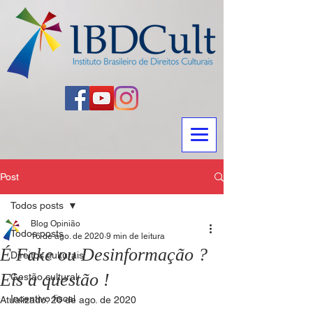
Post
Todos posts
Blog Opinião
Todos posts
16 de ago. de 2020
9 min de leitura
É Fake ou Desinformação ?
Direitos culturais
Eis a questão !
Gestão cultural
Incentivo fiscal
Atualizado:
20 de ago. de 2020