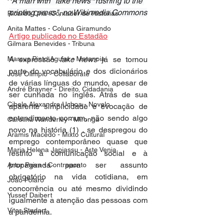
"
A man with "fake news" rushing to the 
printing press", no Wikimedia Commons
Ricardo Oriá -Contador de Histórias
Anita Mattes - Coluna Giramundo
Artigo publicado no Estadão
Gilmara Benevides - Tribuna
A expressão 
fake news
 já se tornou 
Marcus Pinto Aguiar - Metanoia
parte do vocabulário e dos dicionários 
José Olímpio - Collaborate
de várias línguas do mundo, apesar de 
André Brayner - Direito, Cidadania
ser cunhada no inglês. Atrás de sua 
Cibele Alexandre Uchoa - Novelo
aparente simplicidade e evocação de 
entendimento comum, não sendo algo 
Carolina Wanderley - Mironga
novo na história (1) , se despregou do 
Aramis Macêdo - Mixto Cultural
emprego contemporâneo quase que 
Maria Helena Japiassu - Arte Venia
restrito à comunicação social e à 
propaganda para ser assunto 
Artur Paiva - Contraponto
obrigatório na vida cotidiana, em 
João Polaro
concorrência ou até mesmo dividindo 
Yussef Daibert
igualmente a atenção das pessoas com 
Vitor Studart
a pandemia.