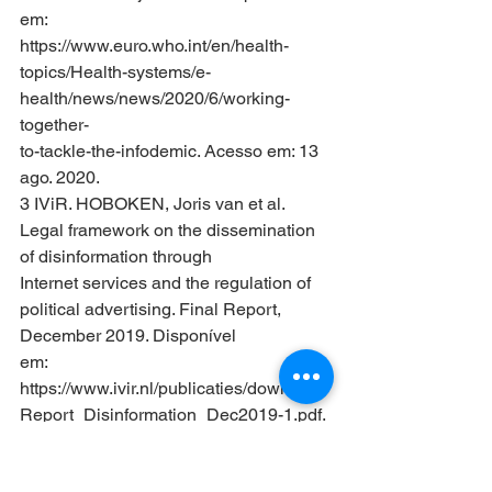
em:
https://www.euro.who.int/en/health-
topics/Health-systems/e-
health/news/news/2020/6/working-
together-
to-tackle-the-infodemic. Acesso em: 13 
ago. 2020.
3 IViR. HOBOKEN, Joris van et al. 
Legal framework on the dissemination 
of disinformation through
Internet services and the regulation of 
political advertising. Final Report, 
December 2019. Disponível
em: 
https://www.ivir.nl/publicaties/download/
Report_Disinformation_Dec2019-1.pdf. 
Acesso em: 21 jul.
2020.