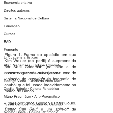
Economia criativa
Direitos autorais
Sistema Nacional de Cultura
Educação
Cursos
EAD
Fomento
Figura 1. Frame do episódio em que 
Linguagens artísticas
Kim Wexler (de perfil) é surpreendida 
Allan Magalhães - Coluna Exordial
por Saul Goodman (no telão e de 
costas segurando a foto) com a tese de 
Humberto Cunha - Coluna Persona
violação de 
copyright
 da fotografia do 
Rodrigo Vieira - Diário do Além-Mar
caubói que foi usada indevidamente na 
Cecilia Rabelo - Coluna Parabólica
marca do Banco.
Mário Pragmácio - Anti-Pragmático
Criada por Vince Gilligan e Peter Gould, 
Yussef Campos - Coluna do Cafundó
Better Call Saul
 é um 
spin-off
 da 
Nonato Costa - Coluna Patrimônio