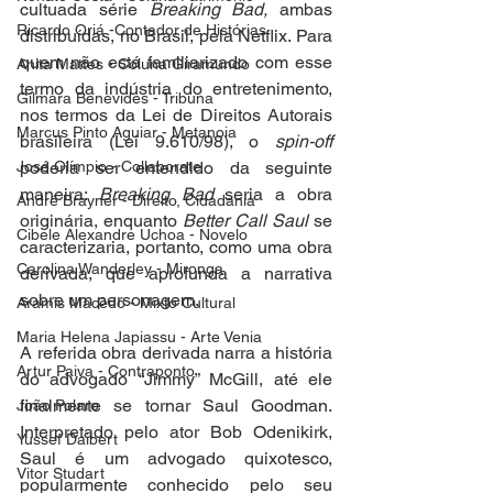
cultuada série 
Breaking Bad, 
ambas 
Ricardo Oriá -Contador de Histórias
distribuídas, no Brasil, pela Netflix. Para 
quem não está familiarizado com esse 
Anita Mattes - Coluna Giramundo
termo da indústria do entretenimento, 
Gilmara Benevides - Tribuna
nos termos da Lei de Direitos Autorais 
Marcus Pinto Aguiar - Metanoia
brasileira (Lei 9.610/98), o 
spin-off
José Olímpio - Collaborate
poderia ser entendido da seguinte 
maneira: 
Breaking Bad
 seria a obra 
André Brayner - Direito, Cidadania
originária, enquanto 
Better Call Saul
 se 
Cibele Alexandre Uchoa - Novelo
caracterizaria, portanto, como uma obra 
Carolina Wanderley - Mironga
derivada, que aprofunda a narrativa 
sobre um personagem.
Aramis Macêdo - Mixto Cultural
Maria Helena Japiassu - Arte Venia
A referida obra derivada narra a história 
Artur Paiva - Contraponto
do advogado “Jimmy” McGill, até ele 
finalmente se tornar Saul Goodman. 
João Polaro
Interpretado pelo ator Bob Odenikirk, 
Yussef Daibert
Saul é um advogado quixotesco, 
Vitor Studart
popularmente conhecido pelo seu 