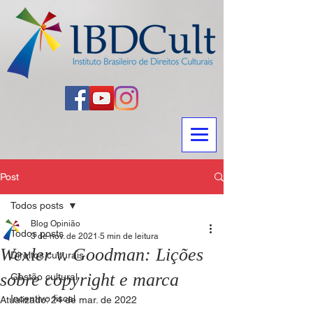
Post
Todos posts
Blog Opinião
Todos posts
3 de nov. de 2021
5 min de leitura
Wexler v. Goodman: Lições
Direitos culturais
sobre copyright e marca
Gestão cultural
Incentivo fiscal
Atualizado:
24 de mar. de 2022