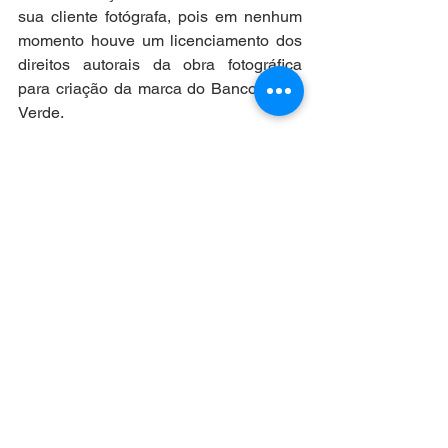
sua cliente fotógrafa, pois em nenhum 
momento houve um licenciamento dos 
direitos autorais da obra fotográfica 
para criação da marca do Banco Mesa 
Verde. 
Aqui no Brasil, a norma que regula o 
assunto é a Lei de Propriedade 
Industrial (LPI, Lei 9.279/96). Ela dispõe 
que “s
ão suscetíveis de registro como 
marca os sinais distintivos visualmente 
perceptíveis, não compreendidos nas 
proibições legais”. A própria LPI, 
veda 
essa apropriação do Banco Mesa 
Verde, que estaria impedido de registrar 
sua marca, pois estaria em rota de 
colisão com o disposto no art. 124: