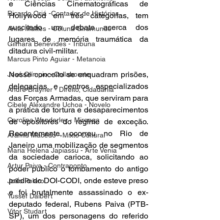
e Ciências Cinematográficas de 
Ricardo Oriá -Contador de Histórias
Hollywood em três categorias, tem 
suscitado um debate acerca dos 
Anita Mattes - Coluna Giramundo
lugares de memória traumática da 
Gilmara Benevides - Tribuna
ditadura civil-militar. 
Marcus Pinto Aguiar - Metanoia
Nesse conceito se enquadram prisões, 
José Olímpio - Collaborate
delegacias e centros especializados 
André Brayner - Direito, Cidadania
das Forças Armadas, que serviram para 
Cibele Alexandre Uchoa - Novelo
a prática de tortura e desaparecimentos 
Carolina Wanderley - Mironga
de opositores do regime de exceção. 
Recentemente, ocorreu no Rio de 
Aramis Macêdo - Mixto Cultural
Janeiro uma mobilização de segmentos 
Maria Helena Japiassu - Arte Venia
da sociedade carioca, solicitando ao 
Artur Paiva - Contraponto
poder público o tombamento do antigo 
prédio do DOI-CODI, onde esteve preso 
João Polaro
e foi brutalmente assassinado o ex-
Yussef Daibert
deputado federal, Rubens Paiva (PTB-
Vitor Studart
SP), um dos personagens do referido 