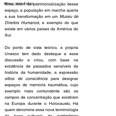
Alice Lopes Fabris
filme. Além da patrimonialização desse 
espaço, a população em marcha queria 
a sua transformação em um 
Museu de 
Direitos Humanos
, a exemplo do que 
existe em vários países da América do 
Sul.
Do ponto de vista teórico, a própria 
Unesco tem dado destaque a essa 
discussão e criou, com base na 
existência de passados sensíveis da 
história da humanidade, a expressão 
sítios de consciência
 para designar 
espaços de memória traumática, cujo 
exemplo mais contundente são os 
campos de concentração que existiram 
na Europa durante o Holocausto. Há 
quem denomine essa nova terminologia 
de bens culturais de 
patrimônios 