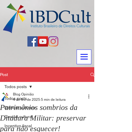
Post
Todos posts
Blog Opinião
Todos posts
4 de fev. de 2025
5 min de leitura
Patrimônios sombrios da
Direitos culturais
Ditadura Militar: preservar
Gestão cultural
Incentivo fiscal
para não esquecer!