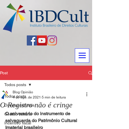
Post
Todos posts
Blog Opinião
Todos posts
4 de ago. de 2021
5 min de leitura
O Registro não é cringe
Direitos culturais
O aniversário do instrumento de 
Gestão cultural
salvaguarda do Patrimônio Cultural 
Incentivo fiscal
Imaterial brasileiro