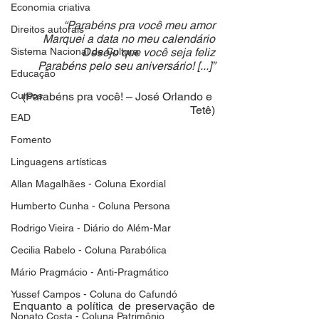
Economia criativa
“Parabéns pra você meu amor
Direitos autorais
Marquei a data no meu calendário
Sistema Nacional de Cultura
Desejo que você seja feliz
Parabéns pelo seu aniversário! [...]”
Educação
Cursos
(Parabéns pra você! – José Orlando e 
Tetê)
EAD
Fomento
Linguagens artísticas
Allan Magalhães - Coluna Exordial
Humberto Cunha - Coluna Persona
Rodrigo Vieira - Diário do Além-Mar
Cecilia Rabelo - Coluna Parabólica
Mário Pragmácio - Anti-Pragmático
Yussef Campos - Coluna do Cafundó
Enquanto a política de preservação de 
Nonato Costa - Coluna Patrimônio