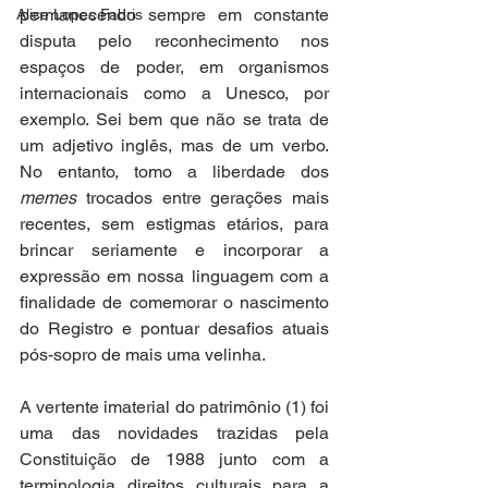
permanecendo sempre em constante 
Alice Lopes Fabris
disputa pelo reconhecimento nos 
espaços de poder, em organismos 
internacionais como a Unesco, por 
exemplo. Sei bem que não se trata de 
um adjetivo inglês, mas de um verbo. 
No entanto, tomo a liberdade dos 
memes 
trocados entre gerações mais 
recentes, sem estigmas etários, para 
brincar seriamente e incorporar a 
expressão em nossa linguagem com a 
finalidade de comemorar o nascimento 
do Registro e pontuar desafios atuais 
pós-sopro de mais uma velinha. 
A vertente imaterial do patrimônio (1) foi 
uma das novidades trazidas pela 
Constituição de 1988 junto com a 
terminologia direitos culturais para a 