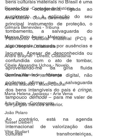
bens culturais materiais no Brasil é uma 
Ricardo Oriá -Contador de Histórias
conhecida octogenária, ligada ao 
surgimento e à aplicação do seu 
Anita Mattes - Coluna Giramundo
principal instrumento de proteção, o 
Gilmara Benevides - Tribuna
tombamento, a salvaguarda do 
Marcus Pinto Aguiar - Metanoia
Patrimônio Cultural Imaterial (PCI) é 
algo recente, marcada por ausências e 
José Olímpio - Collaborate
lacunas. Apesar de desconhecida ou 
André Brayner - Direito, Cidadania
confundida com o ato de tombar, 
Cibele Alexandre Uchoa - Novelo
aproveitando-me da gíria fluida 
dominante no ambiente digital, não 
Carolina Wanderley - Mironga
podemos afirmar que a salvaguarda 
Aramis Macêdo - Mixto Cultural
dos bens intangíveis do país é 
cringe
, 
Maria Helena Japiassu - Arte Venia
tampouco 
démodé
 – para me valer de 
Artur Paiva - Contraponto
um jargão francês anterior.  
João Polaro
Ao contrário, está na agenda 
Yussef Daibert
internacional de valorização das 
Vitor Studart
culturas transfronteiriças, 