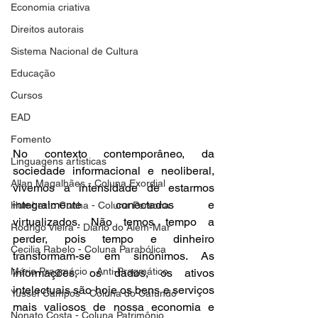
Economia criativa
Direitos autorais
Sistema Nacional de Cultura
Educação
Cursos
EAD
Fomento
No contexto contemporâneo, da 
Linguagens artísticas
sociedade informacional e neoliberal, 
Allan Magalhães - Coluna Exordial
vivemos a intensidade de estarmos 
integralmente conectados e 
Humberto Cunha - Coluna Persona
virtualizados. Não temos tempo a 
Rodrigo Vieira - Diário do Além-Mar
perder, pois tempo e dinheiro 
Cecilia Rabelo - Coluna Parabólica
transformam-se em sinônimos. As 
Mário Pragmácio - Anti-Pragmático
informações, os dados, os ativos 
intelectuais são hoje os bens e serviços 
Yussef Campos - Coluna do Cafundó
mais valiosos de nossa economia e 
Nonato Costa - Coluna Patrimônio