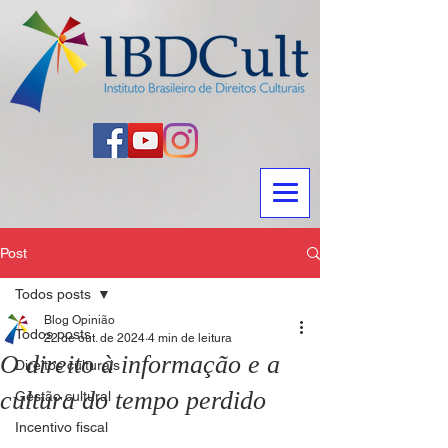
Post
Todos posts
Blog Opinião
Todos posts
22 de out. de 2024
4 min de leitura
O direito à informação e a
Direitos culturais
cultura do tempo perdido
Gestão cultural
Incentivo fiscal