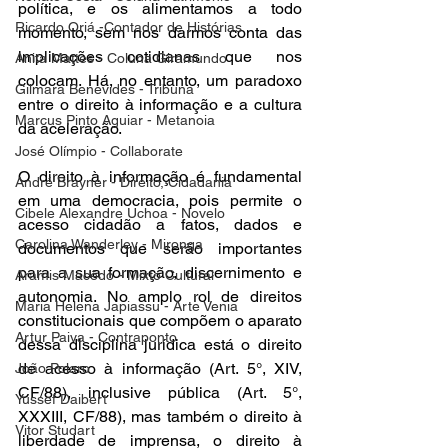
política, e os alimentamos a todo 
Ricardo Oriá -Contador de Histórias
momento, sem nos darmos conta das 
implicações cotidianas que nos 
Anita Mattes - Coluna Giramundo
colocam. Há, no entanto, um paradoxo 
Gilmara Benevides - Tribuna
entre o direito à informação e a cultura 
Marcus Pinto Aguiar - Metanoia
da aceleração. 
José Olímpio - Collaborate
O direito à informação é fundamental 
André Brayner - Direito, Cidadania
em uma democracia, pois permite o 
Cibele Alexandre Uchoa - Novelo
acesso cidadão a fatos, dados e 
Carolina Wanderley - Mironga
documentos que serão importantes 
para a sua formação, discernimento e 
Aramis Macêdo - Mixto Cultural
autonomia. No amplo rol de direitos 
Maria Helena Japiassu - Arte Venia
constitucionais que compõem o aparato 
Artur Paiva - Contraponto
dessa disciplina jurídica está o direito 
de acesso à informação (Art. 5°, XIV, 
João Polaro
CF/88), inclusive pública (Art. 5°, 
Yussef Daibert
XXXIII, CF/88), mas também o direito à 
Vitor Studart
liberdade de imprensa, o direito à 