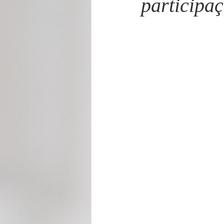
participa
Cecilia Rabelo - Coluna Parabólica
Nonato Costa - Coluna Patrimônio
Gilmara Benevides - Tribuna
M
André Brayner - Direito, Cidadania
Aramis Macêdo - Mixto Cultural