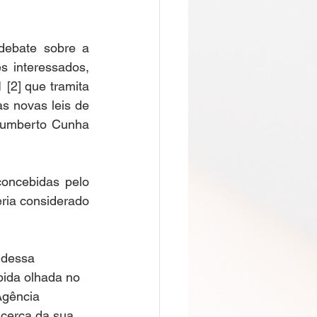
debate sobre a 
 interessados, 
[2] que tramita 
 novas leis de 
Humberto Cunha 
ncebidas pelo 
ria considerado 
 dessa 
pida olhada no 
Agência 
cerca da sua 