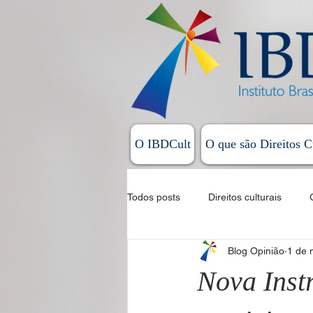
O IBDCult
O que são Direitos C
Todos posts
Direitos culturais
Blog Opinião
1 de 
Sistema Nacional de Cultura
Nova Inst
Allan Magalhães - Coluna Exordial