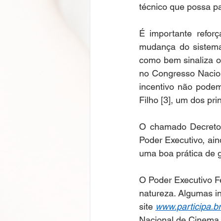
técnico que possa pa
É importante reforç
mudança do sistema 
como bem sinaliza o
no Congresso Nacion
incentivo não podem
Filho [3], um dos prin
O chamado Decreto 
Poder Executivo, ain
uma boa prática de g
O Poder Executivo F
natureza. Algumas in
site 
www.participa.br
Nacional de Cinema 