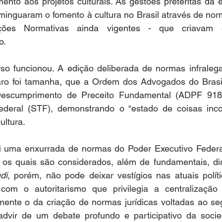
ento aos projetos culturais. As gestões pretéritas da e
minguaram o fomento à cultura no Brasil através de norma
ções Normativas ainda vigentes - que criavam e
.  
o funcionou. A edição deliberada de normas infralegai
ro foi tamanha, que a Ordem dos Advogados do Brasil
escumprimento de Preceito Fundamental (ADPF 918) 
deral (STF), demonstrando o “estado de coisas incons
ultura.  
oi uma enxurrada de normas do Poder Executivo Federal
s, os quais são considerados, além de fundamentais, di
di
, porém,
não pode deixar vestígios nas atuais polític
com o autoritarismo que privilegia a centralização
lmente o da criação de normas jurídicas voltadas ao seg
dvir de um debate profundo e participativo da socie