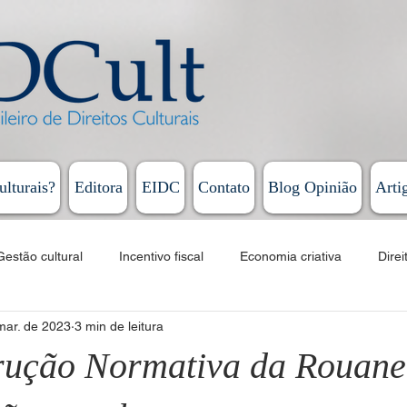
ulturais?
Editora
EIDC
Contato
Blog Opinião
Arti
Gestão cultural
Incentivo fiscal
Economia criativa
Direi
mar. de 2023
3 min de leitura
Educação
Cursos
EAD
Fomento
Linguagens artí
rução Normativa da Rouanet
Humberto Cunha - Coluna Persona
Rodrigo Vieira - Diário