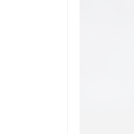
a do Cafundó
Giramundo
onga
João Polaro