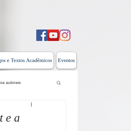
gos e Textos Acadêmicos
Eventos
tos autorais
sticas
 e a
 do Além-Mar