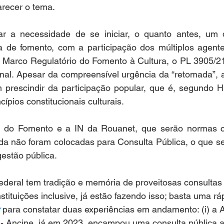
recer o tema. 
ar a necessidade de se iniciar, o quanto antes, um 
de fomento, com a participação dos múltiplos agentes
 Marco Regulatório do Fomento à Cultura, o PL 3905/21 
al. Apesar da compreensível urgência da “retomada”, as
 prescindir da participação popular, que é, segundo 
cípios constitucionais culturais.  
do Fomento e a IN da Rouanet, que serão normas co
da não foram colocadas para Consulta Pública, o que se
estão pública.  
ederal tem tradição e memória de proveitosas consultas
stituições inclusive, já estão fazendo isso; basta uma rá
 para constatar duas experiências em andamento: (i) a 
- Ancine, já em 2023, encampou uma consulta pública a