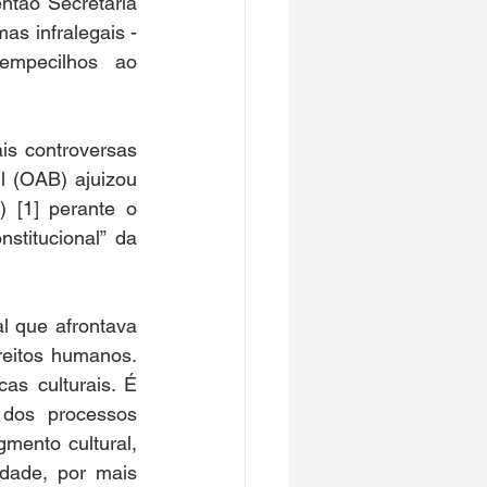
ntão Secretaria 
s infralegais - 
mpecilhos ao 
s controversas 
 (OAB) ajuizou 
[1] perante o 
titucional” da 
 que afrontava 
reitos humanos. 
as culturais. É 
 dos processos 
mento cultural, 
dade, por mais 