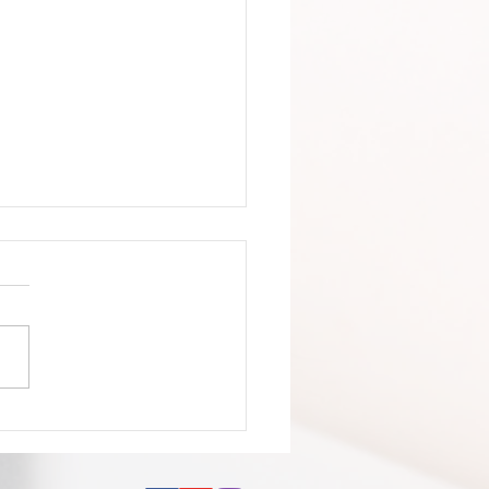
pacto da MP na
mentação da Política
onal Aldir Blanc