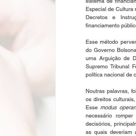
sistema de financiam
Especial de Cultura 
Decretos e Instru
financiamento público
Esse método pervers
do Governo Bolsona
uma Arguição de D
Supremo Tribunal Fe
política nacional de c
Noutras palavras, f
os direitos culturai
Esse 
modus operan
necessário romper 
decisórios, principa
as quais deveriam a