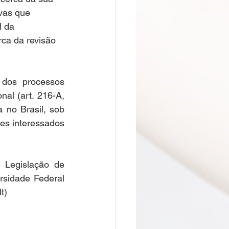
vas que 
l da 
ca da revisão 
dos processos 
al (art. 216-A, 
 no Brasil, sob 
es interessados 
 Legislação de 
sidade Federal 
t) 