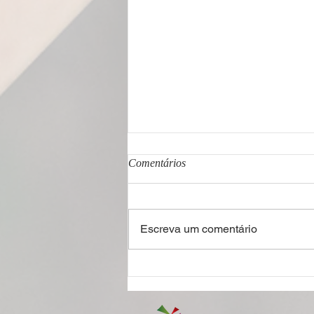
Comentários
Escreva um comentário
O que há de novo na velha
Rouanet?