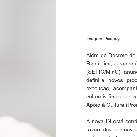
Imagem: Pixabay
Além do Decreto de 
República, o secret
(SEFIC/MinC) anunc
definirá novos pro
execução, acompanh
culturais financiad
Apoio à Cultura (Pron
A nova IN está send
razão das normas a