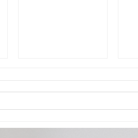
Novos marcos legais da Cultura:
O im
as jurídicas também precisam se
imple
capacitar
Naci