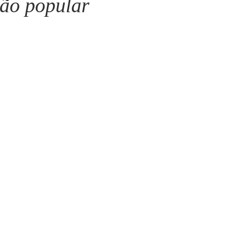
ção popular
Mário Pragmácio - Anti-Pragmático
Yussef Campos - Colun
Ricardo Oriá -Contador de Histórias
Anita Mattes - Coluna 
arcus Pinto Aguiar - Metanoia
José Olímpio - Collaborate
Cibele Alexandre Uchoa - Novelo
Carolina Wanderley - Mir
Maria Helena Japiassu - Arte Venia
Artur Paiva - Contraponto