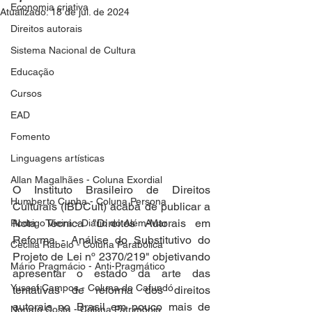
Economia criativa
Atualizado:
18 de jul. de 2024
Direitos autorais
Sistema Nacional de Cultura
Educação
Cursos
EAD
Fomento
Linguagens artísticas
Allan Magalhães - Coluna Exordial
O Instituto Brasileiro de Direitos 
Humberto Cunha - Coluna Persona
Culturais (IBDCult) acaba de publicar a 
Nota Técnica "Direitos Autorais em 
Rodrigo Vieira - Diário do Além-Mar
Reforma - Análise do Substitutivo do 
Cecilia Rabelo - Coluna Parabólica
Projeto de Lei nº 2370/219" objetivando 
Mário Pragmácio - Anti-Pragmático
apresentar o estado da arte das 
Yussef Campos - Coluna do Cafundó
tentativas de reforma dos direitos 
autorais no Brasil em pouco mais de 
Nonato Costa - Coluna Patrimônio