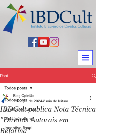
Post
Todos posts
Blog Opinião
Todos posts
17 de jul. de 2024
2 min de leitura
IBDCult publica Nota Técnica
Direitos culturais
"Direitos Autorais em
Gestão cultural
Incentivo fiscal
Reforma"