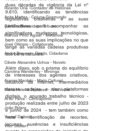
duas décadas de vigência da Lei nº 
Ricardo Oriá -Contador de Histórias
9.610, identificando as tendências 
Anita Mattes - Coluna Giramundo
legislativas brasileiras e as suas 
justificativas para acompanhar as 
Gilmara Benevides - Tribuna
significativas mudanças tecnológicas, 
Marcus Pinto Aguiar - Metanoia
bem como as suas implicações no que 
José Olímpio - Collaborate
tange às variadas cadeias produtivas 
André Brayner - Direito, Cidadania
dos bens culturais.
Cibele Alexandre Uchoa - Novelo
Além disso, sob o prisma do equilíbrio 
Carolina Wanderley - Mironga
de interesses dos agentes criativos, 
Aramis Macêdo - Mixto Cultural
usuários da internet, intermediários 
dessas cadeias e das plataformas 
Maria Helena Japiassu - Arte Venia
digitais, o apurado trabalho técnico - 
Artur Paiva - Contraponto
produção realizada entre julho de 2023 
João Polaro
e junho de 2024  - tem também como 
mote a identificação de recortes, 
Yussef Daibert
lacunas, ausências e insuficiências 
Vitor Studart