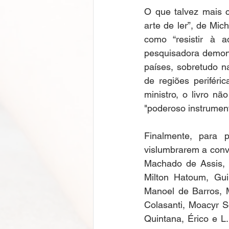
O que talvez mais c
arte de ler”, de Mich
como “resistir à ad
pesquisadora demons
países, sobretudo na
de regiões perifér
ministro, o livro n
"poderoso instrumento
Finalmente, para 
vislumbrarem a conve
Machado de Assis, 
Milton Hatoum, Gui
Manoel de Barros, 
Colasanti, Moacyr Sc
Quintana, Érico e L.