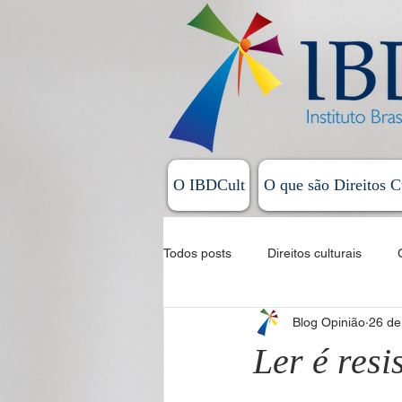
O IBDCult
O que são Direitos C
Todos posts
Direitos culturais
Blog Opinião
26 de
Sistema Nacional de Cultura
Ler é resi
Allan Magalhães - Coluna Exordial