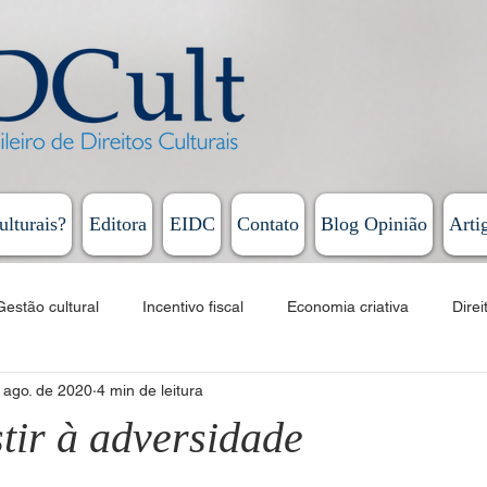
ulturais?
Editora
EIDC
Contato
Blog Opinião
Arti
Gestão cultural
Incentivo fiscal
Economia criativa
Direi
 ago. de 2020
4 min de leitura
Educação
Cursos
EAD
Fomento
Linguagens artí
stir à adversidade
Humberto Cunha - Coluna Persona
Rodrigo Vieira - Diário