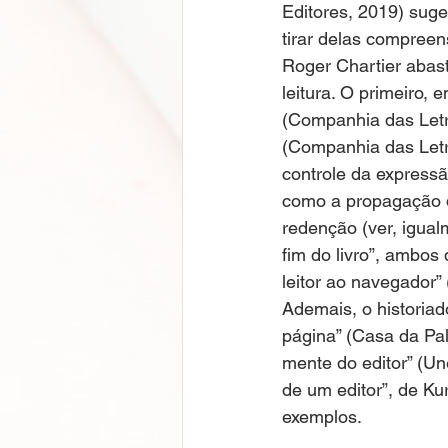
Editores, 2019) suge
tirar delas compree
Roger Chartier abast
leitura. O primeiro,
(Companhia das Letra
(Companhia das Letr
controle da expressão
como a propagação do
redenção (ver, igua
fim do livro”, ambos
leitor ao navegador” 
Ademais, o historiad
página” (Casa da Pal
mente do editor” (Un
de um editor”, de Ku
exemplos. 