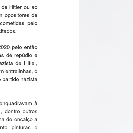
de Hitler ou ao 
 opositores de 
a do Cafundó
cometidas pelo 
itados. 
Giramundo
020 pelo então 
s de repúdio e 
sta de Hitler, 
 entrelinhas, o 
partido nazista 
onga
enquadravam à 
 dentre outros 
João Polaro
ha de encalço a 
to pinturas e 