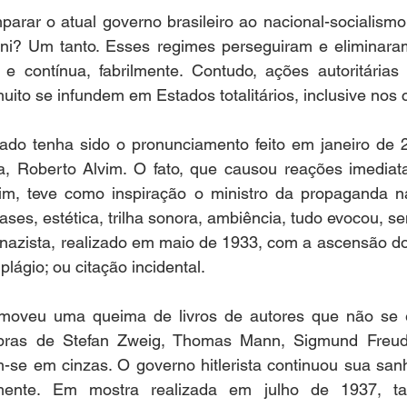
rar o atual governo brasileiro ao nacional-socialismo 
ni? Um tanto. Esses regimes perseguiram e eliminaram
Mário Pragmácio - Anti-Pragmático
Yussef Campos - Colun
e contínua, fabrilmente. Contudo, ações autoritárias 
ito se infundem em Estados totalitários, inclusive nos c
Ricardo Oriá -Contador de Histórias
Anita Mattes - Coluna 
do tenha sido o pronunciamento feito em janeiro de 2
ra, Roberto Alvim. O fato, que causou reações imediata
m, teve como inspiração o ministro da propaganda nazi
arcus Pinto Aguiar - Metanoia
José Olímpio - Collaborate
ses, estética, trilha sonora, ambiência, tudo evocou, sem
 nazista, realizado em maio de 1933, com a ascensão do 
lágio; ou citação incidental. 
Cibele Alexandre Uchoa - Novelo
Carolina Wanderley - Mir
omoveu uma queima de livros de autores que não se 
 obras de Stefan Zweig, Thomas Mann, Sigmund Freud,
Maria Helena Japiassu - Arte Venia
Artur Paiva - Contraponto
m-se em cinzas. O governo hitlerista continuou sua san
amente. Em mostra realizada em julho de 1937, tan