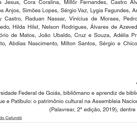
e Jesus, Cora Coralina, Millôr Fernandes, Castro Al
s Anjos, Simões Lopes, Sérgio Vaz, Lygia Fagundes, Ar
 Castro, Raduan Nassar, Vinícius de Moraes, Pedro
edo, Hilda Hilst, Nelson Rodrigues, Álvares de Azevedo
ório de Matos, João Ubaldo, Cruz e Souza, Adélia Pr
to, Abdias Nascimento, Milton Santos, Sérgio e Chico
sidade Federal de Goiás, bibliômano e aprendiz de biblióf
ue e Patíbulo: o patrimônio cultural na Assembleia Nacion
(Palavrear, 2ª edição, 2019), dentre 
 do Cafundó