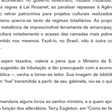
 acontecem no governo Bolsonaro, 
mutatis mutandis
s regras à Lei Rouanet; ao paralisar repasses à Agênc
 retirar patrocínios para projetos culturais realizado
rismo acerca-se tanto de regimes totalitários. Ao prop
 metafórica de imprescindível ferramenta de emancipaçã
icultará notadamente o acesso das camadas mais pobre
ntido nos mesmos. Fazê-lo, no Brasil, não é outra c
. 
 sejam taxados, valeria a pena que o Ministro da E
sugestão da tributação e tão preocupado com a econom
lica –, venha a tornar-se leitor. Sua imagem de bibliófo
“live” transmitida a partir de seu gabinete, viu-se o qu
endaria alguns livros ao senhor ministro, e a quem apr
função dos alfarrábios. Terry Eagleton, em “Como ler li