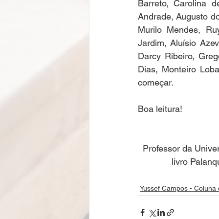
Barreto, Carolina d
Andrade, Augusto do
Murilo Mendes, Ruy
Jardim, Aluísio Azev
Darcy Ribeiro, Greg
Dias, Monteiro Loba
começar. 
Boa leitura! 
Professor da Univer
livro Palanq
Yussef Campos - Coluna