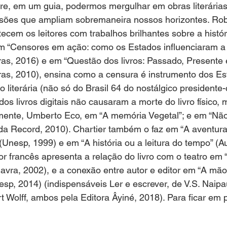
re, em um guia, podermos mergulhar em obras literárias
nsões que ampliam sobremaneira nossos horizontes. Rob
ecem os leitores com trabalhos brilhantes sobre a históri
 em “Censores em ação: como os Estados influenciaram a l
s, 2016) e em “Questão dos livros: Passado, Presente e
as, 2010), ensina como a censura é instrumento dos Es
 literária (não só do Brasil 64 do nostálgico presidente-
s livros digitais não causaram a morte do livro físico, 
lmente, Umberto Eco, em “A memória Vegetal”; e em “Nã
 da Record, 2010). Chartier também o faz em “A aventura 
(Unesp, 1999) e em “A história ou a leitura do tempo” (Au
or francês apresenta a relação do livro com o teatro em 
avra, 2002), e a conexão entre autor e editor em “A mão
esp, 2014) (indispensáveis Ler e escrever, de V.S. Naipa
rt Wolff, ambos pela Editora Âyiné, 2018). Para ficar em