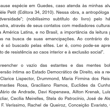
ause espécie em Guedes, caso atenda às minhas alvit
èle Petit (Editora 34, 2010). Nessa obra, a antropóloga 
versidade”; (nobilíssimo subtítulo do livro) pelo há
tra, através de seus contatos com mediadores culturais
 América Latina, e no Brasil, a importância da leitura
icas na busca de suas emancipações. Ao contrário do
ão é só buscado pelas elites. Ler é, como pode-se apre
 de resistência ao caos interior e à exclusão social”. 
preencher o vazio das estantes e das mentes bols
rsão íntima ao Estado Democrático de Direito, eis a rece
Clarice Lispector, Drummond, Maria Firmina dos Reis
marães Rosa, Graciliano Ramos, Euclides da Cunha,
Mário de Andrade, Davi Kopenawa, Ailton Krenak, Luí
liar, Cecília Meirelles, Stela do Patrocínio, José de Ale
 F. Veríssimo, Rachel de Queiroz, Conceição Evaristo, 