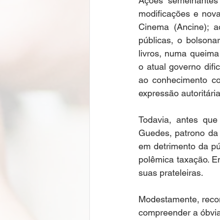
Ações semelhantes
modificações e nova
Cinema (Ancine); ao
públicas, o bolsona
livros, numa queima
o atual governo dif
ao conhecimento co
expressão autoritária
Todavia, antes que
Guedes, patrono da 
em detrimento da púb
polêmica taxação. Em 
suas prateleiras. 
Modestamente, recom
compreender a óbvia 