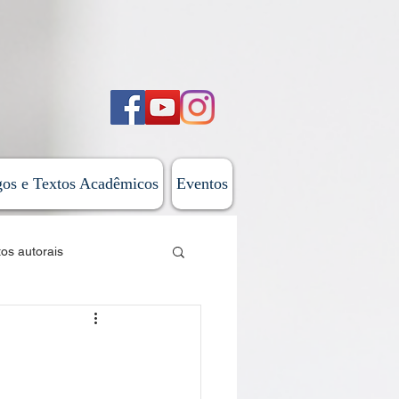
gos e Textos Acadêmicos
Eventos
tos autorais
sticas
 do Além-Mar