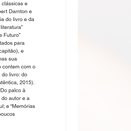
 clássicas e 
ert Darnton e 
a do livro e da 
iteratura” 
 Futuro” 
tados para 
capitão), e 
mas sua 
o contem com o 
do livro: do 
têntica, 2015). 
“Do palco à 
 do autor e a 
ul; e “Memórias 
 poucos 