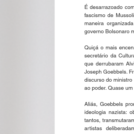
É desarrazoado compa
fascismo de Mussoli
Cecilia Rabelo - Coluna Parabólica
maneira organizada 
governo Bolsonaro mu
Nonato Costa - Coluna Patrimônio
Quiçá o mais encena
secretário da Cultu
que derrubaram Alvi
Gilmara Benevides - Tribuna
M
Joseph Goebbels. Fra
discurso do ministro
ao poder. Quase um p
André Brayner - Direito, Cidadania
Aliás, Goebbels pr
ideologia nazista:
Aramis Macêdo - Mixto Cultural
tantos, transmutara
artistas deliberad