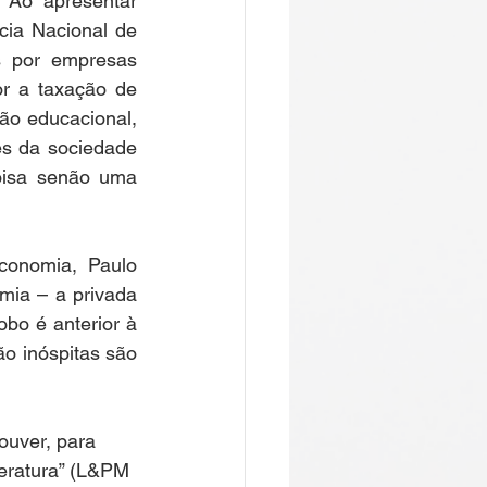
. Ao apresentar 
ia Nacional de 
s por empresas 
or a taxação de 
o educacional, 
s da sociedade 
oisa senão uma 
conomia, Paulo 
ia – a privada 
bo é anterior à 
ão inóspitas são 
ouver, para 
teratura” (L&PM 