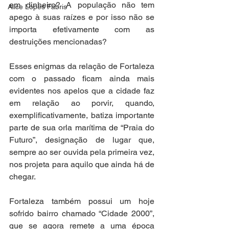
em dinheiro? A população não tem 
Alice Lopes Fabris
apego à suas raízes e por isso não se 
importa efetivamente com as 
destruições mencionadas? 
Esses enigmas da relação de Fortaleza 
com o passado ficam ainda mais 
evidentes nos apelos que a cidade faz 
em relação ao porvir, quando, 
exemplificativamente, batiza importante 
parte de sua orla marítima de “Praia do 
Futuro”, designação de lugar que, 
sempre ao ser ouvida pela primeira vez, 
nos projeta para aquilo que ainda há de 
chegar. 
Fortaleza também possui um hoje 
sofrido bairro chamado “Cidade 2000”, 
que se agora remete a uma época 