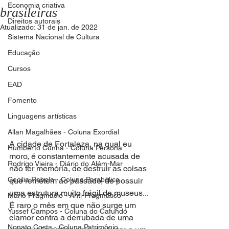
Economia criativa
brasileiras
Direitos autorais
Atualizado:
31 de jan. de 2022
Sistema Nacional de Cultura
Educação
Cursos
EAD
Fomento
Linguagens artísticas
Allan Magalhães - Coluna Exordial
A cidade de Fortaleza, na qual eu 
Humberto Cunha - Coluna Persona
moro, é constantemente acusada de 
Rodrigo Vieira - Diário do Além-Mar
não ter memória, de destruir as coisas 
Cecilia Rabelo - Coluna Parabólica
que remetem ao passado, de possuir 
uma estrutura muito frágil de museus... 
Mário Pragmácio - Anti-Pragmático
É raro o mês em que não surge um 
Yussef Campos - Coluna do Cafundó
clamor contra a derrubada de uma 
Nonato Costa - Coluna Patrimônio