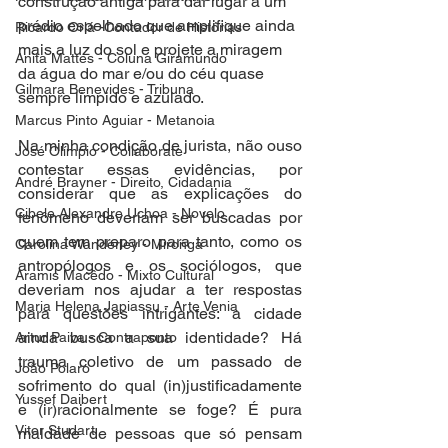
construção antiga para dar lugar a um 
prédio espelhado que amplifique ainda 
Ricardo Oriá -Contador de Histórias
mais a luz do sol e projete a miragem 
Anita Mattes - Coluna Giramundo
da água do mar e/ou do céu quase 
Gilmara Benevides - Tribuna
sempre límpido e azulado. 
Marcus Pinto Aguiar - Metanoia
Na minha condição de jurista, não ouso 
José Olímpio - Collaborate
contestar essas evidências, por 
André Brayner - Direito, Cidadania
considerar que as explicações do 
Cibele Alexandre Uchoa - Novelo
fenômeno deveriam ser buscadas por 
quem tem preparo para tanto, como os 
Carolina Wanderley - Mironga
antropólogos e os sociólogos, que 
Aramis Macêdo - Mixto Cultural
deveriam nos ajudar a ter respostas 
Maria Helena Japiassu - Arte Venia
para questões intrigantes: a cidade 
ainda busca a sua identidade? Há 
Artur Paiva - Contraponto
trauma coletivo de um passado de 
João Polaro
sofrimento do qual (in)justificadamente 
Yussef Daibert
e (ir)racionalmente se foge? É pura 
Vitor Studart
maldade de pessoas que só pensam 