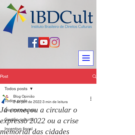
Post
Todos posts
Blog Opinião
Todos posts
2 de jan. de 2022
3 min de leitura
Já começou a circular o
Direitos culturais
expresso 2022 ou a crise
Gestão cultural
Incentivo fiscal
memorial das cidades