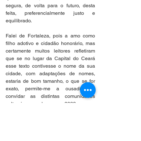
segura, de volta para o futuro, desta 
feita, preferencialmente justo e 
equilibrado. 
Falei de Fortaleza, pois a amo como 
filho adotivo e cidadão honorário, mas 
certamente muitos leitores refletiram 
que se no lugar da Capital do Ceará 
esse texto contivesse o nome da sua 
cidade, com adaptações de nomes, 
estaria de bom tamanho, o que se for 
exato, permite-me a ousadia de 
convidar as distintas comunidades 
culturais para elegermos 2022 como o 
ano de reconciliação entre o passado, o 
presente e o futuro das nossas cidades, 
a partir da adequada percepção e 
salvaguarda dos seus patrimônios 