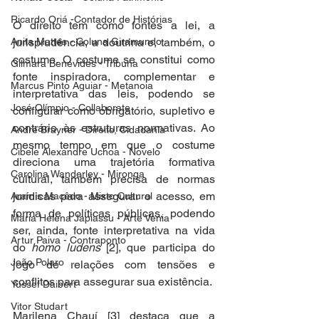
Ricardo Oriá -Contador de Histórias
O direito tem como fontes a lei, a 
Anita Mattes - Coluna Giramundo
jurisprudência, a doutrina e, também, o 
costume. O costume se constitui como 
Gilmara Benevides - Tribuna
fonte inspiradora, complementar e 
Marcus Pinto Aguiar - Metanoia
interpretativa das leis, podendo se 
José Olímpio - Collaborate
configurar como obrigatório, supletivo e 
contrário às estruturas normativas. Ao 
André Brayner - Direito, Cidadania
mesmo tempo em que o costume 
Cibele Alexandre Uchoa - Novelo
direciona uma trajetória formativa 
Carolina Wanderley - Mironga
cultural, também precisa de normas 
jurídicas para assegurar o acesso, em 
Aramis Macêdo - Mixto Cultural
forma de políticas públicas, podendo 
Maria Helena Japiassu - Arte Venia
ser, ainda, fonte interpretativa na vida 
Artur Paiva - Contraponto
do 
homo ludens 
[2], que participa do 
João Polaro
jogo de relações com tensões e 
conflitos para assegurar sua existência. 
Yussef Daibert
Vitor Studart
Marilena Chauí [3] destaca que a 