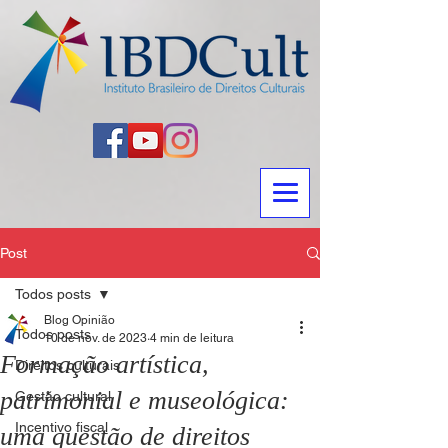
Post
Todos posts
Blog Opinião
Todos posts
10 de nov. de 2023
4 min de leitura
Formação artística,
Direitos culturais
patrimonial e museológica:
Gestão cultural
Incentivo fiscal
uma questão de direitos