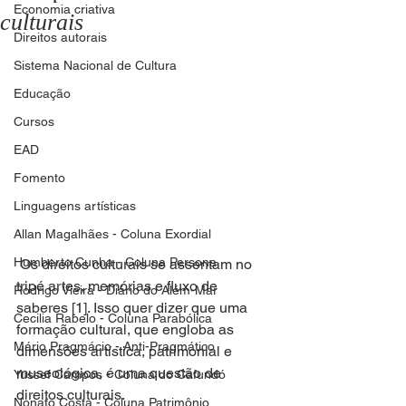
Economia criativa
culturais
Direitos autorais
Sistema Nacional de Cultura
Educação
Cursos
EAD
Fomento
Linguagens artísticas
Allan Magalhães - Coluna Exordial
Humberto Cunha - Coluna Persona
 Os direitos culturais se assentam no 
tripé artes, memórias e fluxo de 
Rodrigo Vieira - Diário do Além-Mar
saberes [1]. Isso quer dizer que uma 
Cecilia Rabelo - Coluna Parabólica
formação cultural, que engloba as 
Mário Pragmácio - Anti-Pragmático
dimensões artística, patrimonial e 
museológica, é uma questão de 
Yussef Campos - Coluna do Cafundó
direitos culturais.  
Nonato Costa - Coluna Patrimônio