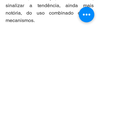
sinalizar a tendência, ainda mais 
notória, do uso combinado desses 
mecanismos.   
Encerramos essa breve análise com a 
seguinte ilustração; imaginemos que o 
Programa Nacional de Apoio à Cultura 
é uma mesa na qual se apoiam todas 
as iniciativas culturais realizadas no 
país. Essa mesa tem como suporte um 
tripé, formado pelo Mecenato, pelo FNC 
e pelo FICART.  
O desequilíbrio entre esses três 
suportes gera o desequilíbrio de toda a 
estrutura. Como boa medida de ajuste, 
o que parece mais razoável? Derrubar 
um desses suportes ou promover o 