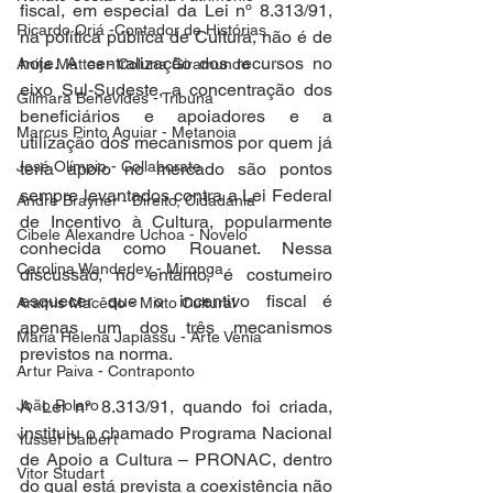
fiscal, em especial da Lei nº 8.313/91, 
Ricardo Oriá -Contador de Histórias
na política pública de Cultura, não é de 
hoje. A centralização dos recursos no 
Anita Mattes - Coluna Giramundo
eixo Sul-Sudeste, a concentração dos 
Gilmara Benevides - Tribuna
beneficiários e apoiadores e a 
Marcus Pinto Aguiar - Metanoia
utilização dos mecanismos por quem já 
José Olímpio - Collaborate
teria apoio no mercado são pontos 
sempre levantados contra a Lei Federal 
André Brayner - Direito, Cidadania
de Incentivo à Cultura, popularmente 
Cibele Alexandre Uchoa - Novelo
conhecida como Rouanet. Nessa 
Carolina Wanderley - Mironga
discussão, no entanto, é costumeiro 
esquecer que o incentivo fiscal é 
Aramis Macêdo - Mixto Cultural
apenas um dos três mecanismos 
Maria Helena Japiassu - Arte Venia
previstos na norma.  
Artur Paiva - Contraponto
A Lei nº 8.313/91, quando foi criada, 
João Polaro
instituiu o chamado Programa Nacional 
Yussef Daibert
de Apoio a Cultura – PRONAC, dentro 
Vitor Studart
do qual está prevista a coexistência não 