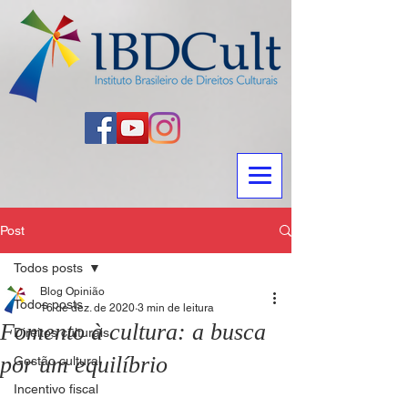
Post
Todos posts
Blog Opinião
Todos posts
16 de dez. de 2020
3 min de leitura
Fomento à cultura: a busca
Direitos culturais
por um equilíbrio
Gestão cultural
Incentivo fiscal