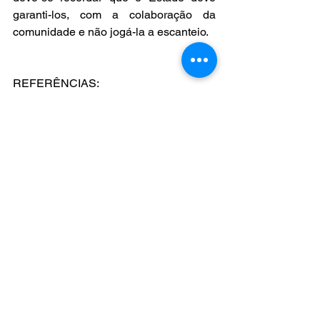
garanti-los, com a colaboração da 
comunidade e não jogá-la a escanteio.  
REFERÊNCIAS:  
LINSKAI, R. Corinthians tem maior 
média de público entre times da Série 
A. In: UOL. São Paulo, 26 fev 2025. 
https://www.uol.com.br/esporte/futebol/u
ltimas-noticias/2025/02/26/media-de-
publico-times-serie-a-estaduais.htm
LUPO, B. M. Estádio do Pacaembu: Do 
palco de emoções ao gigante sem 
dono. In: Rev. CPC, São Paulo, n.24, 
p.107-133, ago./dez. 2017. 
dx.doi.org/10.11606/issn.1980-