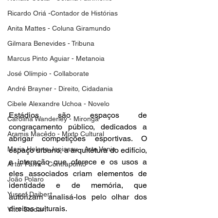
Ricardo Oriá -Contador de Histórias
Anita Mattes - Coluna Giramundo
Gilmara Benevides - Tribuna
Marcus Pinto Aguiar - Metanoia
José Olímpio - Collaborate
André Brayner - Direito, Cidadania
Cibele Alexandre Uchoa - Novelo
Estádios são espaços de 
Carolina Wanderley - Mironga
congraçamento público, dedicados a 
Aramis Macêdo - Mixto Cultural
abrigar competições esportivas. O 
Maria Helena Japiassu - Arte Venia
espaço urbano, a arquitetura do edifício, 
a interação que oferece e os usos a 
Artur Paiva - Contraponto
eles associados criam elementos de 
João Polaro
identidade e de memória, que 
Yussef Daibert
autorizam analisá-los pelo olhar dos 
direitos culturais.  
Vitor Studart