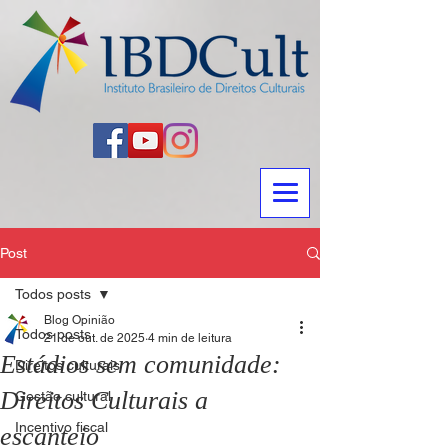
Post
Todos posts
Blog Opinião
Todos posts
21 de out. de 2025
4 min de leitura
Estádios sem comunidade:
Direitos culturais
Direitos Culturais a
Gestão cultural
Incentivo fiscal
escanteio