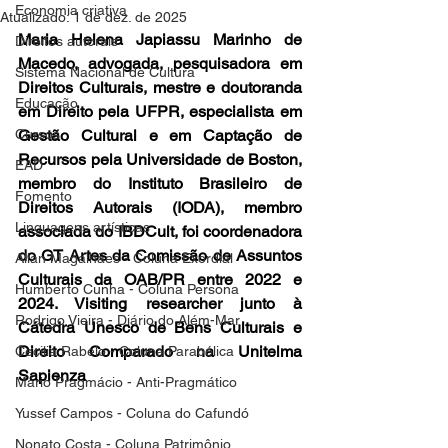
Economia criativa
Atualizado:
1 de dez. de 2025
Maria Helena Japiassu Marinho de 
Direitos autorais
Macedo, advogada, pesquisadora em 
Sistema Nacional de Cultura
Direitos Culturais, mestre e doutoranda 
Educação
em Direito pela UFPR, especialista em 
Cursos
Gestão Cultural e em Captação de 
Recursos pela Universidade de Boston, 
EAD
membro do Instituto Brasileiro de 
Fomento
Direitos Autorais (IODA), membro 
Linguagens artísticas
associada do IBDCult, foi coordenadora 
do GT Artes da Comissão de Assuntos 
Allan Magalhães - Coluna Exordial
Culturais da OAB/PR entre 2022 e 
Humberto Cunha - Coluna Persona
2024. Visiting researcher junto à 
Rodrigo Vieira - Diário do Além-Mar
Cátedra Unesco de Bens Culturais e 
Direito Comparado na Unitelma 
Cecilia Rabelo - Coluna Parabólica
Sapienza
Mário Pragmácio - Anti-Pragmático
Yussef Campos - Coluna do Cafundó
Nonato Costa - Coluna Patrimônio