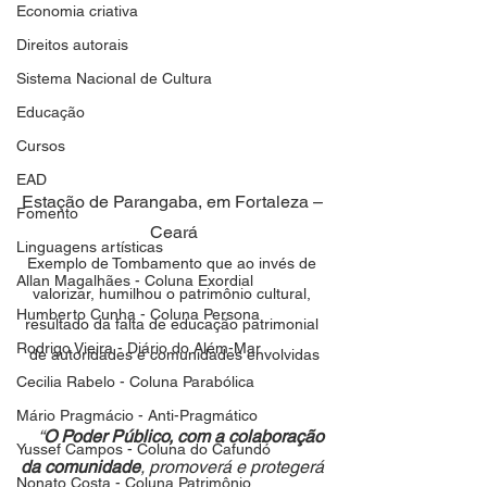
Economia criativa
Direitos autorais
Sistema Nacional de Cultura
Educação
Cursos
EAD
Estação de Parangaba, em Fortaleza – 
Fomento
Ceará
Linguagens artísticas
Exemplo de Tombamento que ao invés de 
Allan Magalhães - Coluna Exordial
valorizar, humilhou o patrimônio cultural, 
Humberto Cunha - Coluna Persona
resultado da falta de educação patrimonial 
Rodrigo Vieira - Diário do Além-Mar
de autoridades e comunidades envolvidas
Cecilia Rabelo - Coluna Parabólica
Mário Pragmácio - Anti-Pragmático
“
O Poder Público, com a colaboração 
Yussef Campos - Coluna do Cafundó
da comunidade
, promoverá e protegerá 
Nonato Costa - Coluna Patrimônio