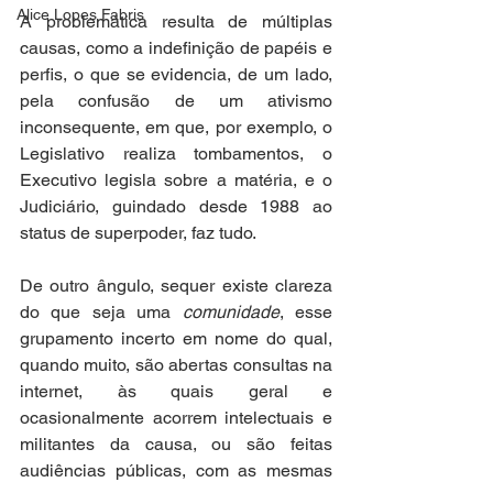
Alice Lopes Fabris
A problemática resulta de múltiplas 
causas, como a indefinição de papéis e 
perfis, o que se evidencia, de um lado, 
pela confusão de um ativismo 
inconsequente, em que, por exemplo, o 
Legislativo realiza tombamentos, o 
Executivo legisla sobre a matéria, e o 
Judiciário, guindado desde 1988 ao 
status de superpoder, faz tudo. 
De outro ângulo, sequer existe clareza 
do que seja uma 
comunidade
, esse 
grupamento incerto em nome do qual, 
quando muito, são abertas consultas na 
internet, às quais geral e 
ocasionalmente acorrem intelectuais e 
militantes da causa, ou são feitas 
audiências públicas, com as mesmas 