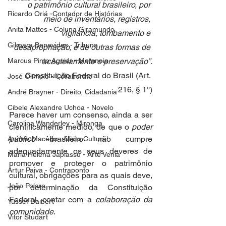
o patrimônio cultural brasileiro, por 
Ricardo Oriá -Contador de Histórias
meio de inventários, registros, 
Anita Mattes - Coluna Giramundo
vigilância, tombamento e 
Gilmara Benevides - Tribuna
desapropriação, e de outras formas de 
Marcus Pinto Aguiar - Metanoia
acautelamento e preservação”.
Constituição Federal do Brasil (Art. 
José Olímpio - Collaborate
216, § 1º)
André Brayner - Direito, Cidadania
Cibele Alexandre Uchoa - Novelo
Parece haver um consenso, ainda a ser 
Carolina Wanderley - Mironga
cientificamente medido, de que o 
poder 
público
 brasileiro não cumpre 
Aramis Macêdo - Mixto Cultural
adequadamente os seus deveres de 
Maria Helena Japiassu - Arte Venia
promover e proteger o patrimônio 
Artur Paiva - Contraponto
cultural, obrigações para as quais deve, 
João Polaro
por determinação da Constituição 
Federal, contar com a 
colaboração da 
Yussef Daibert
comunidade
. 
Vitor Studart