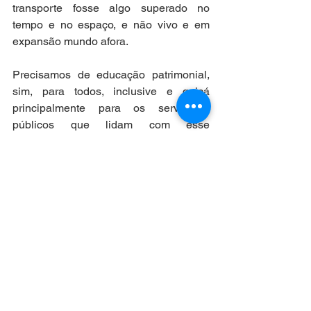
transporte fosse algo superado no 
tempo e no espaço, e não vivo e em 
expansão mundo afora.               
Precisamos de educação patrimonial, 
sim, para todos, inclusive e quiçá 
principalmente para os servidores 
públicos que lidam com esse 
importantíssimo segmento, pois é de se 
imaginar que não se ensina o que não 
se sabe. 
Humberto Cunha Filho,
 Professor de 
Direitos Culturais nos programas de 
Graduação, Mestrado e Doutorado da 
Universidade de Fortaleza (Unifor), 
Presidente de Honra do Instituto 
Brasileiro de Direitos Culturais 
(IBDCult), Autor, dentre outros, dos 