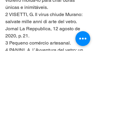
vidreiro moldá-lo para criar obras 
únicas e inimitáveis.
2 VISETTI, G. Il virus chiude Murano: 
salvate mille anni di arte del vetro. 
Jornal La Reppublica, 12 agosto de 
2020, p. 21.
3 Pequeno comércio artesanal.
4 PANINI, A. L’Avventura del vetro: un 
millennio di arte veneziana. Milan: 
Skira, La collezione Panini, 2010; e 
TOSI, A. La memoria del vetro. Murano 
e l’arte vetraria nella storia dei suoi 
maestri. Venise: Marsilio, 2006
5 Dados disponíveis em: VISETTI, G. Il 
virus chiude Murano: salvate mille anni 
di arte del vetro. Jornal La Reppublica, 
12 agosto de 2020, p. 21; 
Confartigianato Venezia, site: 
artigianivenezia.it; e Prefeitura de 