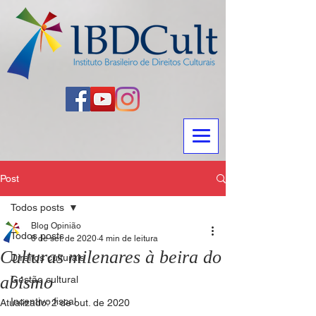
Post
Todos posts
Blog Opinião
Todos posts
6 de set. de 2020
4 min de leitura
Culturas milenares à beira do
Direitos culturais
abismo
Gestão cultural
Incentivo fiscal
Atualizado:
2 de out. de 2020