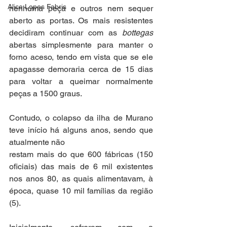
Alice Lopes Fabris
nenhuma peça e outros nem sequer 
aberto as portas. Os mais resistentes 
decidiram continuar com as 
bottegas
abertas simplesmente para manter o 
forno aceso, tendo em vista que se ele 
apagasse demoraria cerca de 15 dias 
para voltar a queimar normalmente 
peças a 1500 graus.
Contudo, o colapso da ilha de Murano 
teve início há alguns anos, sendo que 
atualmente não
restam mais do que 600 fábricas (150 
oficiais) das mais de 6 mil existentes 
nos anos 80, as quais alimentavam, à 
época, quase 10 mil famílias da região 
(5).