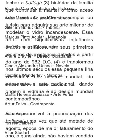
fechar a 
bottega
 (3) histórica da família 
Ricardo Oriá -Contador de Histórias
que continuar a manter o forno aceso 
sem nenhum pedido de compra ou 
Anita Mattes - Coluna Giramundo
turista para adquirir sua arte milenar de 
Gilmara Benevides - Tribuna
modelar o vidro incandescente. Essa 
Marcus Pinto Aguiar - Metanoia
arte, com significativas influências 
José Olímpio - Collaborate
árabes e asiáticas, tem seus primeiros 
registros de existência datados a partir 
André Brayner - Direito, Cidadania
do ano de 982 D.C. (4) e transformou 
Cibele Alexandre Uchoa - Novelo
nos últimos séculos essa pequena ilha 
Carolina Wanderley - Mironga
veneziana no centro mundial de 
artesanato e arte tradicional, dando 
Aramis Macêdo - Mixto Cultural
origem à vidraria e ao design mundial 
Maria Helena Japiassu - Arte Venia
contemporâneo.
Artur Paiva - Contraponto
É compreensível a preocupação dos 
João Polaro
bottegai
, uma vez que até metade de 
Yussef Daibert
agosto, época de maior faturamento do 
Vitor Studart
ano, alguns ainda não haviam vendido 