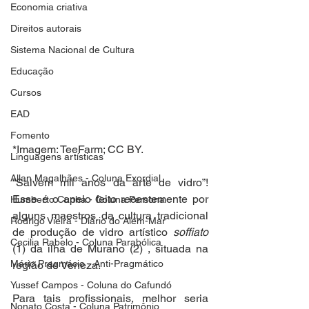
Economia criativa
Direitos autorais
Sistema Nacional de Cultura
Educação
Cursos
EAD
Fomento
*Imagem: 
TeeFarm
; CC BY.
Linguagens artísticas
Allan Magalhães - Coluna Exordial
“Salvem mil anos da arte de vidro”! 
Esse é o apelo feito recentemente por 
Humberto Cunha - Coluna Persona
alguns maestros da cultura tradicional 
Rodrigo Vieira - Diário do Além-Mar
de produção de vidro artístico 
soffiato
Cecilia Rabelo - Coluna Parabólica
(1) da ilha de Murano (2) , situada na 
Mário Pragmácio - Anti-Pragmático
região de Veneza.
Yussef Campos - Coluna do Cafundó
Para tais profissionais, melhor seria 
Nonato Costa - Coluna Patrimônio