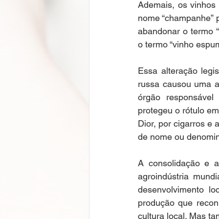
Ademais, os vinhos 
nome “champanhe” por
abandonar o termo “
o termo “vinho espum
Essa alteração legi
russa causou uma al
órgão responsável
protegeu o rótulo em
Dior, por cigarros e
de nome ou denomina
A consolidação e a
agroindústria mundi
desenvolvimento lo
produção que reconhe
cultura local. Mas t