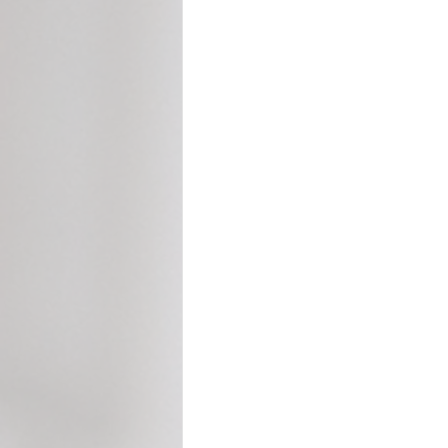
Cecilia Rabelo - Coluna Parabólica
Nonato Costa - Coluna Patrimônio
Gilmara Benevides - Tribuna
M
André Brayner - Direito, Cidadania
Aramis Macêdo - Mixto Cultural