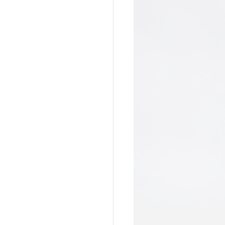
a do Cafundó
Giramundo
onga
João Polaro