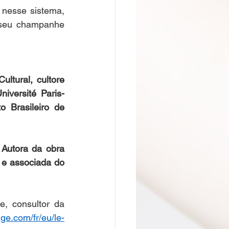
nesse sistema, 
seu champanhe 
ltural, cultore 
niversité Paris-
 Brasileiro de 
Autora da obra 
s e associada do 
, consultor da 
age.com/fr/eu/le-