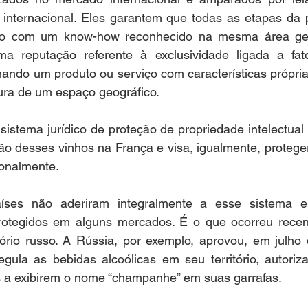
 internacional. Eles garantem que todas as etapas da 
do com um know-how reconhecido na mesma área geog
reputação referente à exclusividade ligada a fator
ando um produto ou serviço com características própria
tura de um espaço geográfico. 
 sistema jurídico de proteção de propriedade intelectual
o desses vinhos na França e visa, igualmente, proteger 
ionalmente.  
íses não aderiram integralmente a esse sistema e,
rotegidos em alguns mercados. É o que ocorreu rece
ório russo. A Rússia, por exemplo, aprovou, em julho 
gula as bebidas alcoólicas em seu território, autoriz
s a exibirem o nome “champanhe” em suas garrafas.  