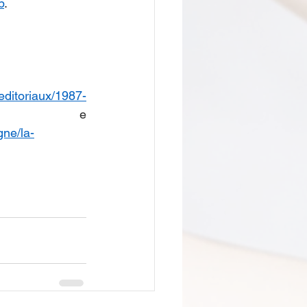
b
.  
-editoriaux/1987-
; e 
gne/la-