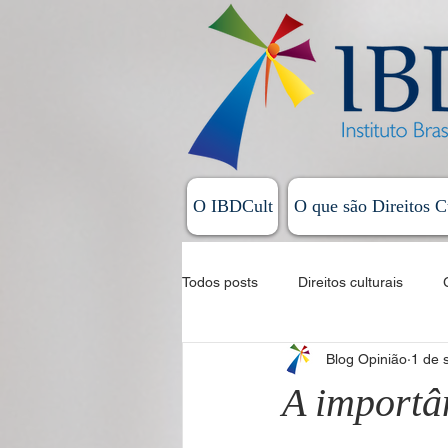
O IBDCult
O que são Direitos C
Todos posts
Direitos culturais
Blog Opinião
1 de 
Sistema Nacional de Cultura
A importâ
Allan Magalhães - Coluna Exordial