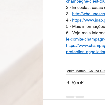
champagne-c’est-tou
2 - Encostas, casas e
3 - 
http://whc.unesco.
4 - 
https://www.inao.
5 - Mais informaçõe
6 - Veja mais infor
le-comite-champagne
https://www.champagn
protection-appellati
Anita Mattes - Coluna G