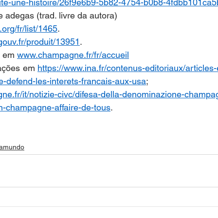
te-une-histoire/26f9e6b9-5b82-4754-b0b8-4fdbb101ca5
 adegas (trad. livre da autora) 
org/fr/list/1465
. 
gouv.fr/produit/13951
. 
s em 
www.champagne.fr/fr/accueil
mações em 
https://www.ina.fr/contenus-editoriaux/articles
-defend-les-interets-francais-aux-usa
e.fr/it/notizie-civc/difesa-della-denominazione-champa
on-champagne-affaire-de-tous
. 
iramundo