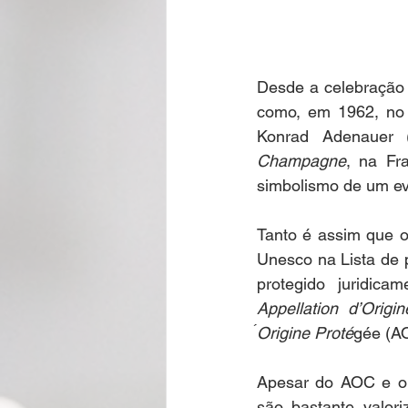
Desde a celebração 
como, em 1962, no b
Champagne
, na Fr
simbolismo de um eve
Tanto é assim que o
Unesco na Lista de 
Appellation d’Origine
́Origine Proté
gée (AO
Apesar do AOC e o 
são bastante valor