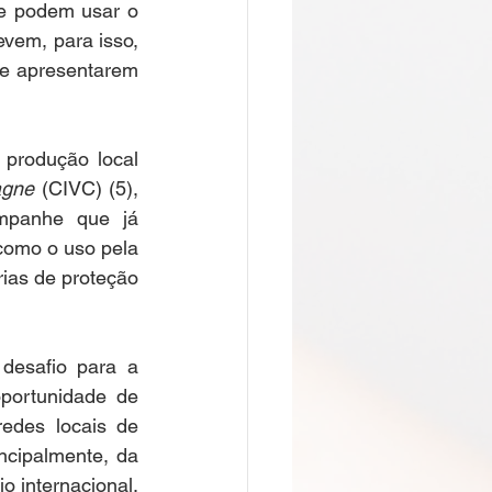
e podem usar o 
vem, para isso, 
e apresentarem 
produção local 
agne
 (CIVC) (5), 
mpanhe que já 
como o uso pela 
ias de proteção 
esafio para a 
portunidade de 
edes locais de 
ncipalmente, da 
 internacional. 