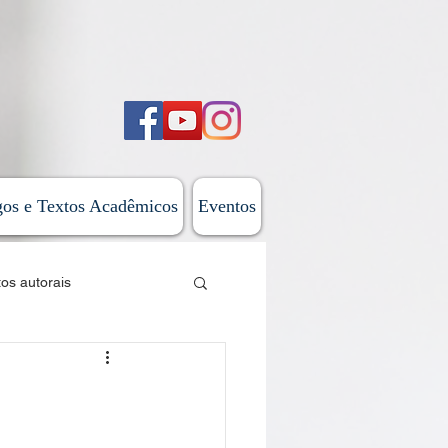
gos e Textos Acadêmicos
Eventos
tos autorais
sticas
 do Além-Mar