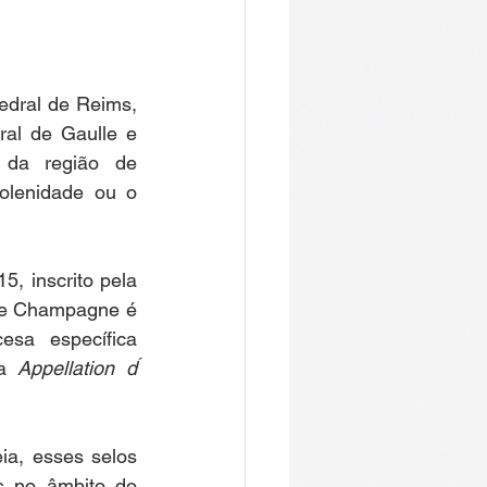
dral de Reims, 
al de Gaulle e 
Konrad Adenauer (1), o vinho champanhe, produzido pelas vinhas da região de 
olenidade ou o 
, inscrito pela 
 de Champagne é 
protegido juridicamente tanto por uma denominação de origem francesa específica 
a 
Appellation d 
a, esses selos 
s no âmbito do 