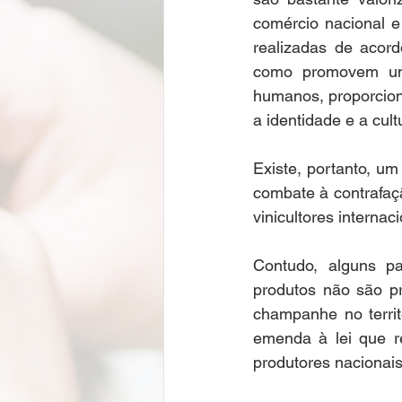
comércio nacional e
realizadas de acor
como promovem uma 
humanos, proporcion
a identidade e a cul
Existe, portanto, um
combate à contrafaçã
vinicultores internac
Contudo, alguns pa
produtos não são p
champanhe no territ
emenda à lei que re
produtores nacionai