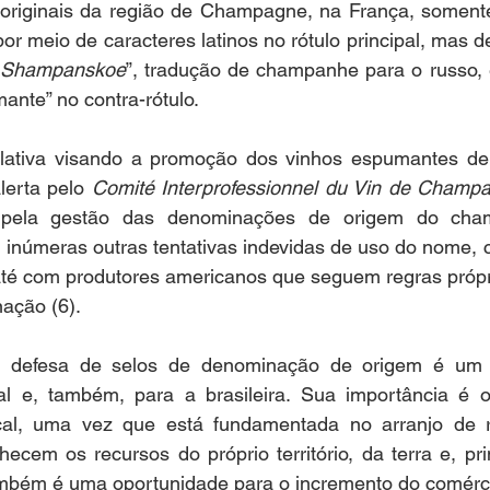
originais da região de Champagne, na França, soment
 meio de caracteres latinos no rótulo principal, mas de
Shampanskoe
”, tradução de champanhe para o russo, 
ante” no contra-rótulo. 
slativa visando a promoção dos vinhos espumantes de 
erta pelo 
Comité Interprofessionnel du Vin de Champ
 pela gestão das denominações de origem do cha
 inúmeras outras tentativas indevidas de uso do nome, 
 até com produtores americanos que seguem regras própr
ção (6). 
 defesa de selos de denominação de origem é um d
al e, também, para a brasileira. Sua importância é o
cal, uma vez que está fundamentada no arranjo de r
cem os recursos do próprio território, da terra e, pri
ambém é uma oportunidade para o incremento do comércio