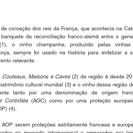
de coroação dos reis da França, que acontecia na Cate
anquete da reconciliação franco-alemã entre o gener
ança, sempre foi usado na história para enfatizar a s
nto relevante.  
 
Couteaux, Maisons e Caves 
(2)
da região é desde 2015
patrimônio cultural mundial (3) e o vinho dessa região
 Contrôlée
 (AOC) como por uma proteção europei
P) (4). 
AOP serem proteções estritamente francesa e europei
izados no mercado internacional e amparados por lei