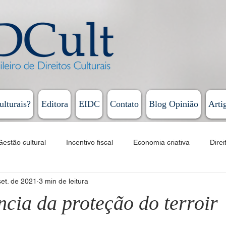
ulturais?
Editora
EIDC
Contato
Blog Opinião
Arti
Gestão cultural
Incentivo fiscal
Economia criativa
Direi
set. de 2021
3 min de leitura
Educação
Cursos
EAD
Fomento
Linguagens artí
ncia da proteção do terroir
Humberto Cunha - Coluna Persona
Rodrigo Vieira - Diário