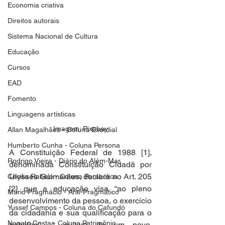
Economia criativa
Direitos autorais
Sistema Nacional de Cultura
Educação
Cursos
EAD
Fomento
Linguagens artísticas
Imagem: Pixabay
Allan Magalhães - Coluna Exordial
Humberto Cunha - Coluna Persona
A Constituição Federal de 1988 [1], 
Rodrigo Vieira - Diário do Além-Mar
denominada Constituição Cidadã por 
Ulysses Guimarães, declara no Art. 205 
Cecilia Rabelo - Coluna Parabólica
[2] que a educação visa “ao pleno
Mário Pragmácio - Anti-Pragmático
desenvolvimento da pessoa, o exercício 
Yussef Campos - Coluna do Cafundó
da cidadania e sua qualificação para o 
Nonato Costa - Coluna Patrimônio
trabalho”. A cultura de um povo, 