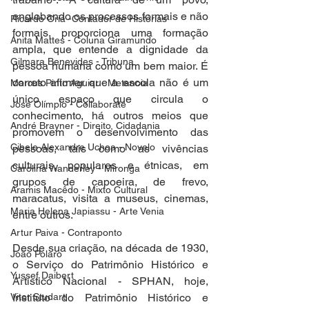
englobando os processos formais e não 
Ricardo Oriá -Contador de Histórias
formais, proporciona uma formação 
Anita Mattes - Coluna Giramundo
ampla, que entende a dignidade da 
Gilmara Benevides - Tribuna
pessoa humana como um bem maior. É 
correto afirmar que a escola não é um 
Marcus Pinto Aguiar - Metanoia
único espaço que circula o 
José Olímpio - Collaborate
conhecimento, há outros meios que 
André Brayner - Direito, Cidadania
promovem o desenvolvimento das 
Cibele Alexandre Uchoa - Novelo
pessoas, tais como as vivências 
culturais, populares e étnicas, em 
Carolina Wanderley - Mironga
grupos de capoeira, de frevo, 
Aramis Macêdo - Mixto Cultural
maracatus, visita a museus, cinemas, 
Maria Helena Japiassu - Arte Venia
entre outros. 
Artur Paiva - Contraponto
Desde sua criação, na década de 1930, 
João Polaro
o Serviço do Patrimônio Histórico e 
Yussef Daibert
Artístico Nacional - SPHAN, hoje, 
Vitor Studart
Instituto do Patrimônio Histórico e 