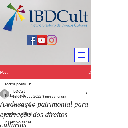
Post
Todos posts
IBDCult
Todos posts
23 de out. de 2022
3 min de leitura
A educação patrimonial para
Direitos culturais
efetivação dos direitos
Gestão cultural
Incentivo fiscal
culturais