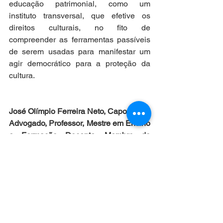
educação patrimonial, como um 
instituto transversal, que efetive os 
direitos culturais, no fito de 
compreender as ferramentas passíveis 
de serem usadas para manifestar um 
agir democrático para a proteção da 
cultura. 
José Olímpio Ferreira Neto, Capoeirista, 
Advogado, Professor, Mestre em Ensino 
e Formação Docente, Membro do 
Grupo de Estudos e Pesquisas em 
Direitos Culturais da Universidade de 
Fortaleza (GEPDC/UNIFOR), 
Secretário Executivo do Instituto 
Brasileiro de Direitos Culturais 
(IBDCult), Membro da Comissão de 
Direitos Culturais da OAB-CE E-mail: 