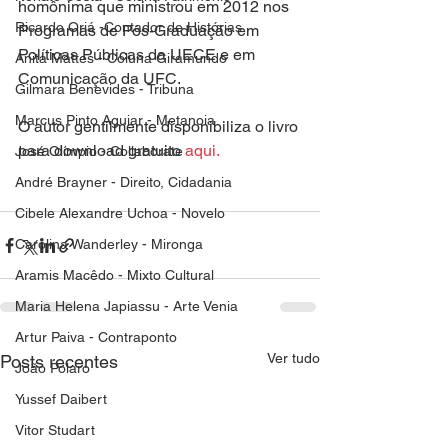
homônima que ministrou em 2012 nos 
Ricardo Oriá -Contador de Histórias
Programas de Pós-Graduação em 
Políticas Públicas da UECE e em 
Anita Mattes - Coluna Giramundo
Comunicação da UFC.
Gilmara Benevides - Tribuna
Marcus Pinto Aguiar - Metanoia
O autor gentilmente disponibiliza o livro 
para download gratuito 
aqui.
José Olímpio - Collaborate
André Brayner - Direito, Cidadania
Cibele Alexandre Uchoa - Novelo
Carolina Wanderley - Mironga
Aramis Macêdo - Mixto Cultural
Maria Helena Japiassu - Arte Venia
Artur Paiva - Contraponto
Ver tudo
Posts recentes
João Polaro
Yussef Daibert
Vitor Studart