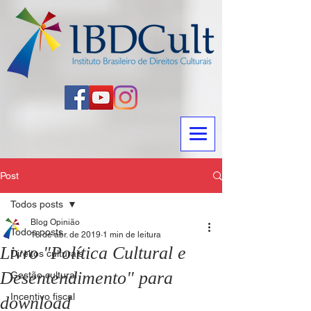
Post
Todos posts
Blog Opinião
Todos posts
18 de abr. de 2019
1 min de leitura
Livro "Política Cultural e
Direitos culturais
Desentendimento" para
Gestão cultural
Incentivo fiscal
download